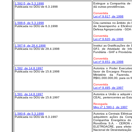
1.592-5, de 5.3.1998
Extingue a Companhia de 
Publicada no DOU de 6.3.1998
dá outras providências.
Convertida
Lei nº 9.617, de 1998
1.588-6, de 5.3.1998
Cria carreiras no âmbito do 
Publicada no DOU de 6.3.1998
de Desempenho e Eficiênc
Defesa Agropecuária - GDA e
Convertida
Lei nº 9.620, de 1998
1.587-9, de 28.4.1998
Institui as Gratificações d
Publicada no DOU de 29.4.1998
GFJ, de Atividade de Inf
Fundiária - GAF e Provisória
Convertida
Lei nº 9.651, de 1998
1.582, de 14.8.1997
Autoriza o Poder Executiv
Publicada no DOU de 15.8.1998
favor de Encargos Finance
Ministério da Fazenda, 
R$61.000.000,00, para os fi
Convertida
Lei nº 9.495, de 1997
1.581, de 14.8.1997
Autoriza a União a adquiri
Publicada no DOU de 15.8.1997
CEAL, pertencentes ao Est
Revogada
Mpv nº 1.580-1, de 1997
1.580-8, de 5.3.1998
Autoriza a Centrais Elétric
Publicada no DOU de 6.3.1997
adquirirem ações da Com
Companhia Energética do 
Rondônia S.A. - CERON e
ELETROACRE, para efeito
Nacional de Desestatização