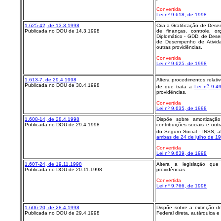
Convertida
Lei nº 9.618, de 1998
1.625-42, de 13.3.1998
Cria a Gratificação de Des
Publicada no DOU de 14.3.1998
de finanças, controle, 
Diplomático - GDD, de Des
de Desempenho de Ativid
outras providências.
Convertida
Lei nº 9.625, de 1998
1.613-7, de 29.4.1998
Altera procedimentos relat
Publicada no DOU de 30.4.1998
o
de que trata a
Lei n
9.49
providências.
Convertida
Lei nº 9.635, de 1998
1.608-14, de 28.4.1998
Dispõe sobre amortizaçã
Publicada no DOU de 29.4.1998
contribuições sociais e out
do Seguro Social - INSS, al
ambas de 24 de julho de 1
Convertida
Lei nº 9.639, de 1998
1.607-24, de 19.11.1998
Altera a legislação qu
Publicada no DOU de 20.11.1998
providências.
Convertida
Lei nº 9.766, de 1998
1.606-20, de 28.4.1998
Dispõe sobre a extinção d
Publicada no DOU de 29.4.1998
Federal direta, autárquica e