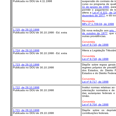
Publicada no DOU de 4.11.1998
suspensão do contrato de tr
curso ou programa de qualif
11 de janeiro de 1990
, para
permitir o pagamento de 
altera a
Lei nº 6.321, de 1
dezembro de 1977
, e dá ou
Revogada
MPv nº 1.709-04, de 1998
1.725, de 29.10.1998
Dá nova redação aos
arts. 
Publicada no DOU de 30.10.1998 - Ed. extra
de outubro de 1977
, que 
outras providências.
Convertida
Lei nº 9.716, de 1998
1.724, de 29.10.1998
Altera a Legislação Tributári
Publicada no DOU de 30.10.1998 - Ed. extra
Convertida
Lei nº 9.718, de 1998
1.723, de 29.10.1998
Dispõe sobre regras gerai
Publicada no DOU de 30.10.1998
regimes próprios de previdê
dos Estados, do Distrito 
Estados e do Distrito Federa
Convertida
Lei nº 9.717, de 1998
1.722, de 29.10.1998
Institui normas relativas a
Publicada no DOU de 30.10.1998
orientação normativa e de 
das autarquias federais e
União.
Convertida
Lei nº 9.704, de 1998
1.721, de 28.10.1998
Dispõe sobre os depósitos
Publicada no DOU de 29.10.1998
contribuições federais.