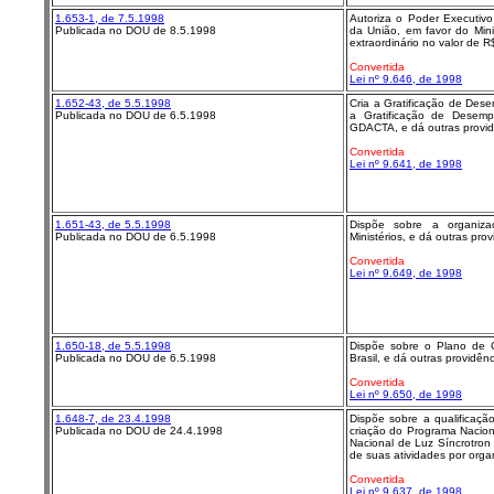
1.653-1, de 7.5.1998
Autoriza o Poder Executiv
Publicada no DOU de 8.5.1998
da União, em favor do Mini
extraordinário no valor de R
Convertida
Lei nº 9.646, de 1998
1.652-43, de 5.5.1998
Cria a Gratificação de Des
Publicada no DOU de 6.5.1998
a Gratificação de Desem
GDACTA, e dá outras provid
Convertida
Lei nº 9.641, de 1998
1.651-43, de 5.5.1998
Dispõe sobre a organiz
Publicada no DOU de 6.5.1998
Ministérios, e dá outras prov
Convertida
Lei nº 9.649, de 1998
1.650-18, de 5.5.1998
Dispõe sobre o Plano de C
Publicada no DOU de 6.5.1998
Brasil, e dá outras providênc
Convertida
Lei nº 9.650, de 1998
1.648-7, de 23.4.1998
Dispõe sobre a qualificaçã
Publicada no DOU de 24.4.1998
criação do Programa Naciona
Nacional de Luz Síncrotro
de suas atividades por organ
Convertida
Lei nº 9.637, de 1998