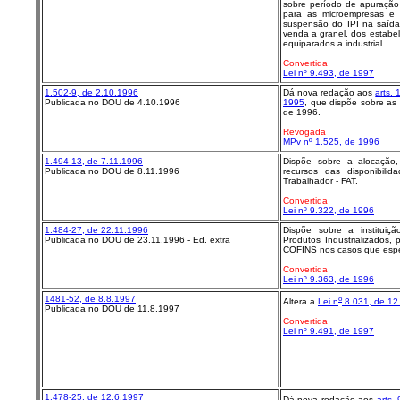
sobre período de apuração 
para as microempresas e
suspensão do IPI na saída
venda a granel, dos estabe
equiparados a industrial.
Convertida
Lei nº 9.493, de 1997
1.502-9, de 2.10.1996
Dá nova redação aos
arts. 
Publicada no DOU de 4.10.1996
1995
, que dispõe sobre as 
de 1996.
Revogada
MPv nº 1.525, de 1996
1.494-13, de 7.11.1996
Dispõe sobre a alocação,
Publicada no DOU de 8.11.1996
recursos das disponibil
Trabalhador - FAT.
Convertida
Lei nº 9.322, de 1996
1.484-27, de 22.11.1996
Dispõe sobre a instituiç
Publicada no DOU de 23.11.1996 - Ed. extra
Produtos Industrializados,
COFINS nos casos que especi
Convertida
Lei nº 9.363, de 1996
1481-52, de 8.8.1997
o
Altera a
Lei n
8.031, de 12 
Publicada no DOU de 11.8.1997
Convertida
Lei nº 9.491, de 1997
1.478-25, de 12.6.1997
Dá nova redação aos
arts. 