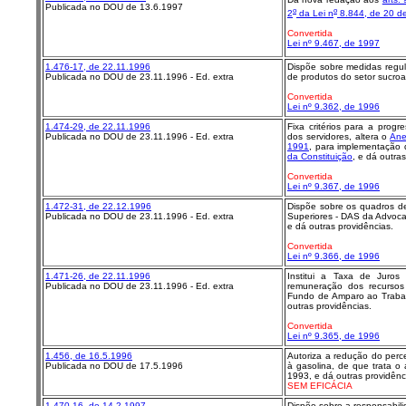
Publicada no DOU de 13.6.1997
o
o
2
da Lei n
8.844, de 20 de
Convertida
Lei nº 9.467, de 1997
1.476-17, de 22.11.1996
Dispõe sobre medidas regu
Publicada no DOU de 23.11.1996 - Ed. extra
de produtos do setor sucroal
Convertida
Lei nº 9.362, de 1996
1.474-29, de 22.11.1996
Fixa critérios para a progr
Publicada no DOU de 23.11.1996 - Ed. extra
dos servidores, altera o
Ane
1991
, para implementação 
da Constituição
, e dá outra
Convertida
Lei nº 9.367, de 1996
1.472-31, de 22.12.1996
Dispõe sobre os quadros d
Publicada no DOU de 23.11.1996 - Ed. extra
Superiores - DAS da Advocac
e dá outras providências.
Convertida
Lei nº 9.366, de 1996
1.471-26, de 22.11.1996
Institui a Taxa de Juro
Publicada no DOU de 23.11.1996 - Ed. extra
remuneração dos recurso
Fundo de Amparo ao Trabal
outras providências.
Convertida
Lei nº 9.365, de 1996
1.456, de 16.5.1996
Autoriza a redução do perce
Publicada no DOU de 17.5.1996
à gasolina, de que trata o 
1993, e dá outras providênc
SEM EFICÁCIA
1.470-16, de 14.2.1997
Dispõe sobre a responsabilid