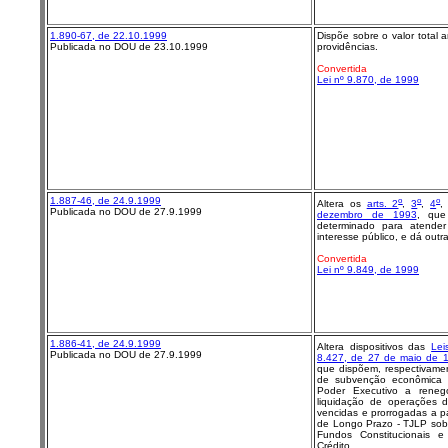
1.890-67, de 22.10.1999
Dispõe sobre o valor total 
Publicada no DOU de 23.10.1999
providências.
Convertida
Lei nº 9.870, de 1999
1.887-46, de 24.9.1999
o
o
o
Altera os
arts. 2
,
3
,
4
Publicada no DOU de 27.9.1999
dezembro de 1993
, que
determinado para atender
interesse público, e dá outr
Convertida
Lei nº 9.849, de 1999
1.886-41, de 24.9.1999
Altera dispositivos das
Lei
Publicada no DOU de 27.9.1999
8.427, de 27 de maio de 
que dispõem, respectivamen
de subvenção econômica n
Poder Executivo a renegoc
liquidação de operações 
vencidas e prorrogadas a pa
de Longo Prazo - TJLP sob
Fundos Constitucionais 
Crédito.