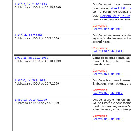
1.918-2, de 21.10.1999
Dispõe sobre o alongamento
Publicada no DOU de 22.10.1999
o
que trata a
Lei n
9.138, d
com o Fundo de Defesa da
o
pelo
Decreto-Lei n
2.295,
reescalonadas no exercício 
Convertida
Lei nº 9.866, de 1999
1.916, de 29.7.1999
Dispõe sobre incentivos fis
Publicada no DOU de 30.7.1999
legislação do Imposto sobre
providências.
Convertida
Lei nº 9.826, de 1999
1.910-11, de 22.10.1999
Estabelece prazo para as 
Publicada no DOU de 25.10.1999
terras feitas pelos Est
providências.
Convertida
Lei nº 9.871, de 1999
1.903-8, de 28.7.1999
Dispõe sobre o recolhimento
Publicada no DOU de 29.7.1999
Embarque Internacional, e d
Convertida
Lei nº 9.825, de 1999
1.899-53, de 24.9.1999
Dispõe sobre o número de 
Publicada no DOU de 25.9.1999
Grupo-Direção e Assessora
existentes nos órgãos da Ad
e fundacional, e dá outras p
Convertida
Lei nº 9.850, de 1999