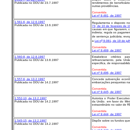
Publicada no DOU de 23.7.1997
rendimentos de beneficiário
outras providências.
Convertida
Lei nº 9.481, de 1997
1.561-6, de 12.6.1997
Regulamenta o disposto n
Publicada no DOU de 13.6.1997
73, de 10 de fevereiro de 
causas em que figurarem, c
indireta; regula os pagame
de sentença judiciária; rev
o
a
Lei n
9.081, de 19 de jul
Convertida
Lei nº 9.469, de 1997
1.560-8, de 12.8.1997
Estabelece critérios 
Publicada no DOU de 13.8.1997
refinanciamento, pela Uniã
especifica, de responsabilid
Convertida
Lei nº 9.496, de 1997
1.557-6, de 13.2.1997
Concede subvenção econôm
Publicada no DOU de 14.2.1997
embarcações pesqueiras nac
Convertida
Lei nº 9.445, de 1997
1.552-10, de 13.2.1997
Autoriza o Poder Executiv
Publicada no DOU de 14.2.1997
da União. em favor do Mini
extraordinário no valor de 
Convertida
Lei nº 9.444, de 1997
1.545-15, de 13.2.1997
Dispõe sobre os fundos que 
Publicada no DOU de 14.2.1997
Convertida