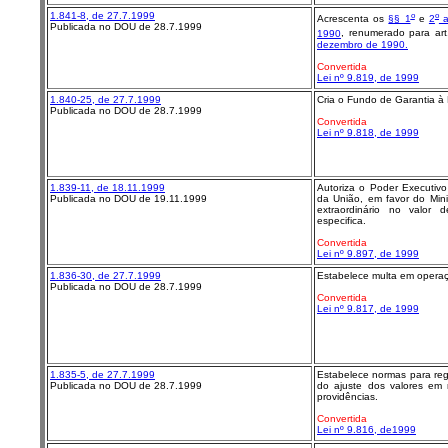
1.841-8, de 27.7.1999
o
o
Acrescenta os
§§ 1
e
2
a
Publicada no DOU de 28.7.1999
1990
, renumerado para ar
dezembro de 1990.
Convertida
Lei nº 9.819, de 1999
1.840-25, de 27.7.1999
Cria o Fundo de Garantia à 
Publicada no DOU de 28.7.1999
Convertida
Lei nº 9.818, de 1999
1.839-11, de 18.11.1999
Autoriza o Poder Executiv
Publicada no DOU de 19.11.1999
da União, em favor do Mini
extraordinário no valor
especifica.
Convertida
Lei nº 9.897, de 1999
1.836-30, de 27.7.1999
Estabelece multa em operaç
Publicada no DOU de 28.7.1999
Convertida
Lei nº 9.817, de 1999
1.835-5, de 27.7.1999
Estabelece normas para regi
Publicada no DOU de 28.7.1999
do ajuste dos valores em 
providências.
Convertida
Lei nº 9.816, de1999