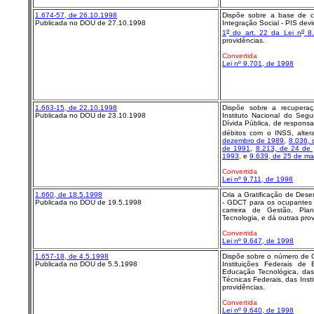
1.674-57, de 26.10.1998
Dispõe sobre a base de c
Publicada no DOU de 27.10.1998
Integração Social - PIS dev
o
o
1
do art. 22 da Lei n
8.
providências.
Convertida
Lei nº 9.701, de 1998
1.663-15, de 22.10.1998
Dispõe sobre a recupera
Publicada no DOU de 23.10.1998
Instituto Nacional do Segu
Dívida Pública, de responsa
débitos com o INSS, alter
dezembro de 1989
,
8.036, 
de 1991
,
8.213, de 24 de 
1993
, e
9.639, de 25 de ma
Convertida
Lei nº 9.711, de 1998
1.660, de 18.5.1998
Cria a Gratificação de Des
Publicada no DOU de 19.5.1998
- GDCT para os ocupantes d
carreira de Gestão, Pla
Tecnologia, e dá outras prov
Convertida
Lei nº 9.647, de 1998
1.657-18, de 4.5.1998
Dispõe sobre o número de C
Publicada no DOU de 5.5.1998
Instituições Federais de
Educação Tecnológica, das
Técnicas Federais, das Insti
providências.
Convertida
Lei nº 9.640, de 1998