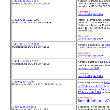
1.834-4, de 27.7.1999
Autoriza o Poder Executiv
Publicada no DOU de 28.7.1999
favor da Justiça do Distrito 
no valor de R$ 3.200.000,00
Convertida
Lei nº 9.815, de 1999
1.832-7, de 18.11.1999
Institui o Programa Eme
Publicada no DOU de 19.11.1999
autoriza o Poder Executivo 
União, em favor da Presidê
valor de R$ 165.000.000,0
providências.
Convertida
Lei nº 9.896, de 1999
1.831-13, de 27.7.1999
Acresce dispositivo às
Lei
Publicada no DOU de 28.7.1999
9.496, de 11 de setembro 
Convertida
Lei nº 9.814, de 1999
1.830-2, de 27.7.1999
Acresce parágrafo ao
art. 
Publicada no DOU de 28.7.1999
que baixa normas complem
de janeiro de 1989
.
Convertida
Lei nº 9.813, de 1999
1.819-1, 30.4.1999
Altera dispositivos das
Leis 
Publicada no DOU de 1º.5.1999 - Ed. extra
o
de 20 de maio de 1971
,
n
o
de julho de 1995
,
n
9.427,
27 de maio de 1998
, e dá o
Sem Eficácia
Sem eficácia pela AD
1.815-3, de 2.6.1999
Suspende a concessão de 
Publicada no DOU de 4.6.1999
servidor da Administração F