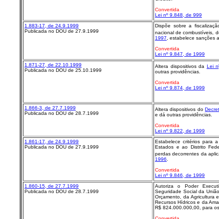
Convertida
Lei nº 9.848, de 999
1.883-17, de 24.9.1999
Dispõe sobre a fiscalizaçã
Publicada no DOU de 27.9.1999
nacional de combustíveis, d
1997
, estabelece sanções a
Convertida
Lei nº 9.847, de 1999
1.871-27, de 22.10.1999
Altera dispositivos da
Lei n
Publicada no DOU de 25.10.1999
outras providências.
Convertida
Lei nº 9.874, de 1999
1.866-3, de 27.7.1999
Altera dispositivos do
Decre
Publicada no DOU de 28.7.1999
e dá outras providências.
Convertida
Lei nº 9.822, de 1999
1.861-17, de 24.9.1999
Estabelece critérios para
Publicada no DOU de 27.9.1999
Estados e ao Distrito Fede
perdas decorrentes da apl
1996
.
Convertida
Lei nº 9.846, de 1999
1.860-15, de 27.7.1999
Autoriza o Poder Execut
Publicada no DOU de 28.7.1999
Seguridade Social da União
Orçamento, da Agricultura 
Recursos Hídricos e da Amaz
R$ 824.000.000,00, para os 
Convertida