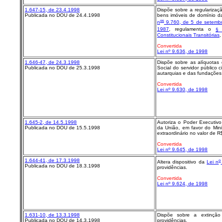
1.647-15, de 23.4.1998
Dispõe sobre a regularizaç
Publicada no DOU de 24.4.1998
bens imóveis de domínio da
os
n
9.760, de 5 de setemb
1987
, regulamenta o
§
Constitucionais Transitórias
,
Convertida
Lei nº 9.636, de 1998
1.646-47, de 24.3.1998
Dispõe sobre as alíquotas
Publicada no DOU de 25.3.1998
Social do servidor público c
autarquias e das fundações 
Convertida
Lei nº 9.630, de 1998
1.645-2, de 14.5.1998
Autoriza o Poder Executiv
Publicada no DOU de 15.5.1998
da União, em favor do Mini
extraordinário no valor de R
Convertida
Lei nº 9.645, de 1998
1.644-41, de 17.3.1998
o
Altera dispositivo da
Lei n
Publicada no DOU de 18.3.1998
providências.
Convertida
Lei nº 9.624, de 1998
1.631-10, de 13.3.1998
Dispõe sobre a extinçã
Publicada no DOU de 14.3.1998
providências.