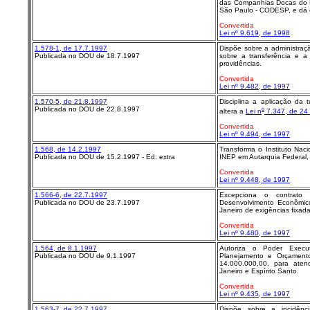
das Companhias Docas do R
São Paulo - CODESP, e dá o
Convertida
Lei nº 9.619, de 1998
1.578-1, de 17.7.1997
Dispõe sobre a administraçã
Publicada no DOU de 18.7.1997
sobre a transferência e a
providências.
Convertida
Lei nº 9.482, de 1997
1.570-5, de 21.8.1997
Disciplina a aplicação da 
Publicada no DOU de 22.8.1997
o
altera a
Lei n
7.347, de 24 
Convertida
Lei nº 9.494, de 1997
1.568, de 14.2.1997
Transforma o Instituto Nac
Publicada no DOU de 15.2.1997 - Ed. extra
INEP em Autarquia Federal, 
Convertida
Lei nº 9.448, de 1997
1.566-6, de 22.7.1997
Excepciona o contrato
Publicada no DOU de 23.7.1997
Desenvolvimento Econômic
Janeiro de exigências fixada
Convertida
Lei nº 9.480, de 1997
1.564, de 8.1.1997
Autoriza o Poder Execut
Publicada no DOU de 9.1.1997
Planejamento e Orçamento,
14.000.000,00, para ate
Janeiro e Espírito Santo.
Convertida
Lei nº 9.435, de 1997
1.563-7, de 22.7.1997
Dispõe sobre a incidên