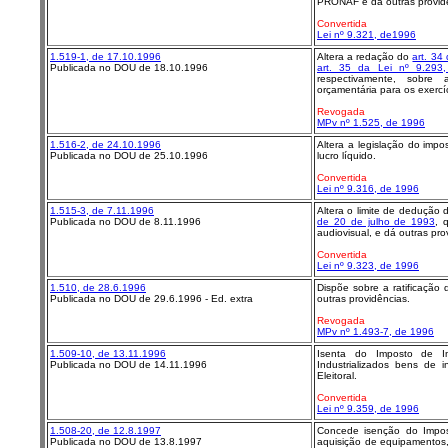
PRONAF e dá outras provid
Convertida
Lei nº 9.321, de1996
1.519-1, de 17.10.1996
Altera a redação do
art. 34
Publicada no DOU de 18.10.1996
art. 35 da Lei nº 9.293
respectivamente, sobre 
orçamentária para os exercí
Revogada
MPv nº 1.525, de 1996
1.516-2, de 24.10.1996
Altera a legislação do impo
Publicada no DOU de 25.10.1996
lucro líquido.
Convertida
Lei nº 9.316, de 1996
1.515-3, de 7.11.1996
Altera o limite de dedução 
Publicada no DOU de 8.11.1996
de 20 de julho de 1993
, 
audiovisual, e dá outras pro
Convertida
Lei nº 9.323, de 1996
1.510, de 28.6.1996
Dispõe sobre a ratificação
Publicada no DOU de 29.6.1996 - Ed. extra
outras providências.
Revogada
MPv nº 1.493-7, de 1996
1.509-10, de 13.11.1996
Isenta do Imposto de I
Publicada no DOU de 14.11.1996
Industrializados bens de i
Eleitoral.
Convertida
Lei nº 9.359, de 1996
1.508-20, de 12.8.1997
Concede isenção do Impost
Publicada no DOU de 13.8.1997
aquisição de equipamentos,