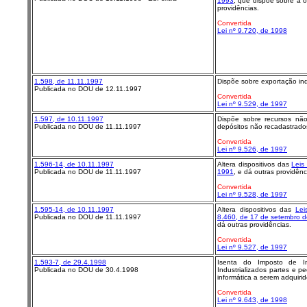
1993
, que dispõe sobre a o
providências.
Convertida
Lei nº 9.720, de 1998
1.598, de 11.11.1997
Dispõe sobre exportação ind
Publicada no DOU de 12.11.1997
Convertida
Lei nº 9.529, de 1997
1.597, de 10.11.1997
Dispõe sobre recursos nã
Publicada no DOU de 11.11.1997
depósitos não recadastrados
Convertida
Lei nº 9.526, de 1997
1.596-14, de 10.11.1997
Altera dispositivos das
Leis
Publicada no DOU de 11.11.1997
1991
, e dá outras providênc
Convertida
Lei nº 9.528, de 1997
1.595-14, de 10.11.1997
Altera dispositivos das
Lei
Publicada no DOU de 11.11.1997
8.460, de 17 de setembro 
dá outras providências.
Convertida
Lei nº 9.527, de 1997
1.593-7, de 29.4.1998
Isenta do Imposto de I
Publicada no DOU de 30.4.1998
Industrializados partes e p
informática a serem adquirid
Convertida
Lei nº 9.643, de 1998