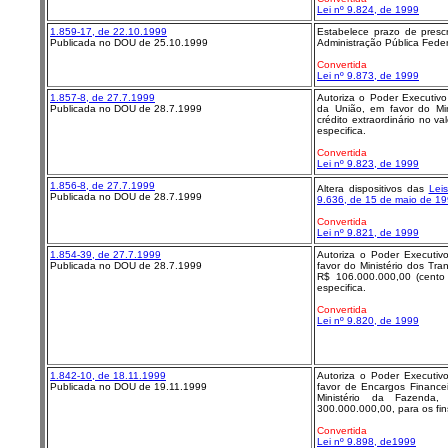
Lei nº 9.824, de 1999
1.859-17, de 22.10.1999
Estabelece prazo de prescr
Publicada no DOU de 25.10.1999
Administração Pública Federa
Convertida
Lei nº 9.873, de 1999
1.857-8, de 27.7.1999
Autoriza o Poder Executiv
Publicada no DOU de 28.7.1999
da União, em favor do Mini
crédito extraordinário no v
especifica.
Convertida
Lei nº 9.823, de 1999
1.856-8, de 27.7.1999
Altera dispositivos das
Lei
Publicada no DOU de 28.7.1999
9.636, de 15 de maio de 1
Convertida
Lei nº 9.821, de 1999
1.854-39, de 27.7.1999
Autoriza o Poder Executiv
Publicada no DOU de 28.7.1999
favor do Ministério dos Tran
R$ 106.000.000,00 (cento 
especifica.
Convertida
Lei nº 9.820, de 1999
1.842-10, de 18.11.1999
Autoriza o Poder Executiv
Publicada no DOU de 19.11.1999
favor de Encargos Finance
Ministério da Fazenda,
300.000.000,00, para os fin
Convertida
Lei nº 9.898, de1999