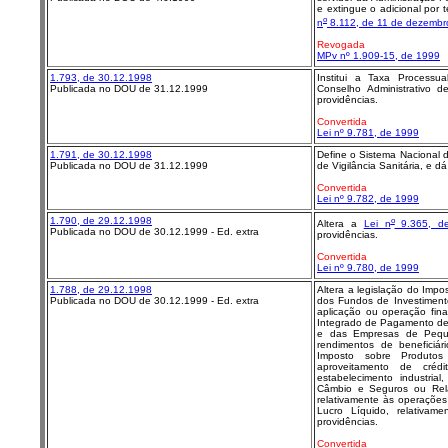
e extingue o adicional por 
o
n
8.112, de 11 de dezembr
Revogada
MPv nº 1.909-15, de 1999
1.793, de 30.12.1998
Institui a Taxa Process
Publicada no DOU de 31.12.1999
Conselho Administrativo
providências.
Convertida
Lei nº 9.781, de 1999
1.791, de 30.12.1998
Define o Sistema Nacional de
Publicada no DOU de 31.12.1999
de Vigilância Sanitária, e d
Convertida
Lei nº 9.782, de 1999
1.790, de 29.12.1998
o
Altera a
Lei n
9.365, d
Publicada no DOU de 30.12.1999 - Ed. extra
providências.
Convertida
Lei nº 9.780, de 1999
1.788, de 29.12.1998
Altera a legislação do Impo
Publicada no DOU de 30.12.1999 - Ed. extra
dos Fundos de Investimento
aplicação ou operação fina
Integrado de Pagamento de
e das Empresas de Peque
rendimentos de beneficiár
Imposto sobre Produtos 
aproveitamento de créd
estabelecimento industria
Câmbio e Seguros ou Relat
relativamente às operações
Lucro Líquido, relativam
providências.
Convertida