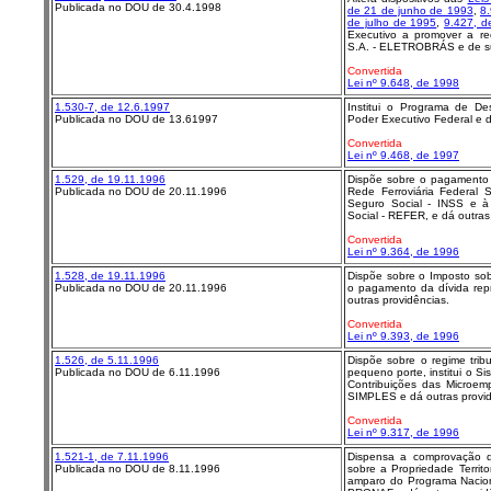
Publicada no DOU de 30.4.1998
de 21 de junho de 1993
,
8.
de julho de 1995
,
9.427, d
Executivo a promover a rees
S.A. - ELETROBRÁS e de sua
Convertida
Lei nº 9.648, de 1998
1.530-7, de 12.6.1997
Institui o Programa de Des
Publicada no DOU de 13.61997
Poder Executivo Federal e d
Convertida
Lei nº 9.468, de 1997
1.529, de 19.11.1996
Dispõe sobre o pagamento 
Publicada no DOU de 20.11.1996
Rede Ferroviária Federal 
Seguro Social - INSS e à
Social - REFER, e dá outras
Convertida
Lei nº 9.364, de 1996
1.528, de 19.11.1996
Dispõe sobre o Imposto sobr
Publicada no DOU de 20.11.1996
o pagamento da dívida repr
outras providências.
Convertida
Lei nº 9.393, de 1996
1.526, de 5.11.1996
Dispõe sobre o regime tri
Publicada no DOU de 6.11.1996
pequeno porte, institui o 
Contribuições das Microe
SIMPLES e dá outras provid
Convertida
Lei nº 9.317, de 1996
1.521-1, de 7.11.1996
Dispensa a comprovação d
Publicada no DOU de 8.11.1996
sobre a Propriedade Territo
amparo do Programa Nacional