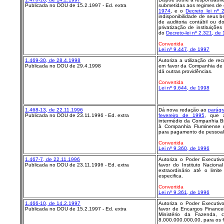
Publicada no DOU de 15.2.1997 - Ed. extra
submetidas aos regimes de
1974
, e o
Decreto lei nº 
indisponibilidade de seus 
de auditoria contábil ou d
privatização de instituiçõe
do
Decreto-lei nº 2.321, de
Convertida
Lei nº 9.447, de 1997
1.469-30, de 28.4.1998
Autoriza a utilização de r
Publicada no DOU de 29.4.1998
em favor da Companhia de 
dá outras providências.
Convertida
Lei nº 9.644, de 1998
1.468-13, de 22.11.1996
Dá nova redação ao
parágr
Publicada no DOU de 23.11.1996 - Ed. extra
fevereiro de 1995
, que a
intermédio da Companhia Bra
à Companhia Fluminense 
para pagamento de pessoal
Convertida
Lei nº 9.360, de 1996
1.467-7, de 22.11.1996
Autoriza o Poder Executiv
Publicada no DOU de 23.11.1996 - Ed. extra
favor do Instituto Naciona
extraordinário até o limi
especifica.
Convertida
Lei nº 9.361, de 1996
1.466-10, de 14.2.1997
Autoriza o Poder Executiv
Publicada no DOU de 15.2.1997 - Ed. extra
favor de Encargos Finance
Ministério da Fazenda, c
8.000.000.000,00, para os f