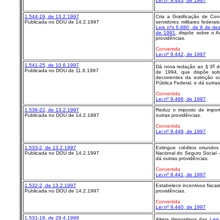
Lei nº 9.443, de 1997
1.544-19, de 13.2.1997
Cria a Gratificação de Co
Publicada no DOU de 14.2.1997
servidores militares federa
Leis nºs 6.880, de 9 de d
de 1991
, dispõe sobre o A
providências.
Convertida
Lei nº 9.442, de 1997
1.541-25, de 10.6.1997
o
Dá nova redação ao § 3
do
Publicada no DOU de 11.6.1997
de 1994, que dispõe sobr
decorrentes da extinção o
Pública Federal, e dá outras
Convertida
Lei nº 9.466, de 1997
1.536-22, de 13.2.1997
Reduz o imposto de import
Publicada no DOU de 14.2.1997
outras providências.
Convertida
Lei nº 9.449, de 1997
1.533-2, de 13.2.1997
Extingue créditos oriundos
Publicada no DOU de 14.2.1997
Nacional do Seguro Social -
dá outras providências.
Convertida
Lei nº 9.441, de 1997
1.532-2, de 13.2.1997
Estabelece incentivos fisca
Publicada no DOU de 14.2.1997
providências.
Convertida
Lei nº 9.440, de 1997
1.531-18, de 29.4.1998
Altera dispositivos das
Leis