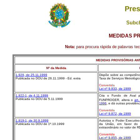
Pres
Subch
MEDIDAS PR
Nota:
para procura rápida de palavras tecl
MEDIDAS PROVISÓRIAS ANT
Nº da Medida
1.929, de 25.11.1999
Dispõe sobre as competên
Publicada no DOU de 26.11.1999 - Ed. extra
Taxa de Serviços Metrológic
Convertida
Lei nº 9.933, de 1999
1.922-1, de 4.11.1999
Cria o Fundo de Aval 
Publicada no DOU de 5.11.1999
FUNPROGER, altera o
art
1996
, e dá outras providênc
Convertida
Lei nº 9.872, de 1999
1.919-1, de 30.9.1999
Autoriza o Poder Executiv
Publicada no DOU de 1º.10.1999
da União, em favor do Mi
extraordinário no valor de R
Convertida
Lei nº 9.855, de 1999