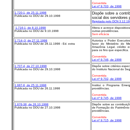
Convertida
Lei nº 9.703, de 1998
1.720-1, de 25.11.1998
Dispõe sobre a contri
Publicada no DOU de 29.10.1998
social dos servidores 
Rejeitada pelo DCN 3.12.1
1.716-1, de 8.10.1998
Altera e acresce dispositivo
Publicada no DOU de 9.10.1998
outras providências.
Sem eficácia
1.714--3, de 27.11.1998
Autoriza o Poder Executiv
Publicada no DOU de 28.11.1998 - Ed. extra
favor do Ministério do M
Amazônia Legal, crédito e
para os fins que especifica.
Convertida
Lei nº 9.746, de 1998
1.707-4, de 27.10.1998
Dispõe sobre critérios espe
Publicada no DOU de 29.10.1998
do Instituto Nacional do Seg
Convertida
Lei nº 9.702, de 1998
1.687-6, de 25.11.1998
Institui o Programa Emer
Publicada no DOU de 26.11.1998
providências.
Convertida
Lei nº 9.745, de 1998
1.676-38, de 26.10.1998
Dispõe sobre as contribuiç
Publicada no DOU de 27.10.1998
de Formação do Patrimônio 
providências.
Convertida
Lei nº 9.715, de 1998