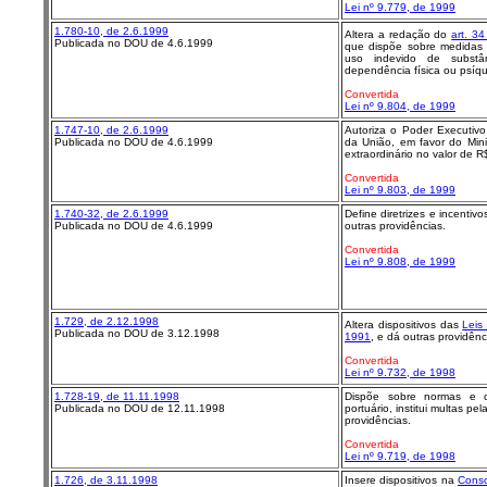
Lei nº 9.779, de 1999
1.780-10, de 2.6.1999
Altera a redação do
art. 34
Publicada no DOU de 4.6.1999
que dispõe sobre medidas d
uso indevido de substâ
dependência física ou psíqu
Convertida
Lei nº 9.804, de 1999
1.747-10, de 2.6.1999
Autoriza o Poder Executiv
Publicada no DOU de 4.6.1999
da União, em favor do Mini
extraordinário no valor de R
Convertida
Lei nº 9.803, de 1999
1.740-32, de 2.6.1999
Define diretrizes e incentiv
Publicada no DOU de 4.6.1999
outras providências.
Convertida
Lei nº 9.808, de 1999
1.729, de 2.12.1998
Altera dispositivos das
Leis
Publicada no DOU de 3.12.1998
1991
, e dá outras providênc
Convertida
Lei nº 9.732, de 1998
1.728-19, de 11.11.1998
Dispõe sobre normas e c
Publicada no DOU de 12.11.1998
portuário, institui multas p
providências.
Convertida
Lei nº 9.719, de 1998
1.726, de 3.11.1998
Insere dispositivos na
Conso