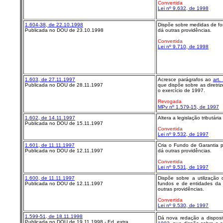
Convertida
Lei nº 9.632, de 1998
1.604-38, de 22.10.1998
Dispõe sobre medidas de for
Publicada no DOU de 23.10.1998
dá outras providências.
Convertida
Lei nº 9.710, de 1998
1.603, de 27.11.1997
Acresce parágrafos ao
art.
Publicada no DOU de 28.11.1997
que dispõe sobre as diretri
o exercício de 1997.
Revogada
MPv nº 1.579-15, de 1997
1.602, de 14.11.1997
Altera a legislação tributári
Publicada no DOU de 15.11.1997
Convertida
Lei nº 9.532, de 1997
1.601, de 11.11.1997
Cria o Fundo de Garantia 
Publicada no DOU de 12.11.1997
dá outras providências.
Convertida
Lei nº 9.531, de 1997
1.600, de 11.11.1997
Dispõe sobre a utilização 
Publicada no DOU de 12.11.1997
fundos e de entidades da A
outras providências.
Convertida
Lei nº 9.530, de 1997
1.599-51, de 18.11.1998
Dá nova redação a disposi
Publicada no DOU de 19.11.1998 - Ed. extra