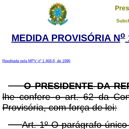
Pres
Subch
o
MEDIDA PROVISÓRIA N
Reeditada pela MPV nº 1.468-8, de 1996
O PRESIDENTE DA RE
lhe confere o art. 62 da Con
Provisória, com força de lei:
Art. 1º O parágrafo único