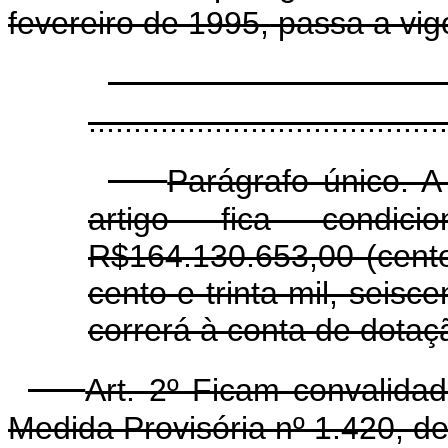
fevereiro de 1995, passa a vi
........................................
Parágrafo único. A
artigo fica condi
R$164.130.653,00 (cento
cento e trinta mil, seisc
correrá à conta de dota
Art. 2º Ficam convalida
Medida Provisória nº 1.420, d