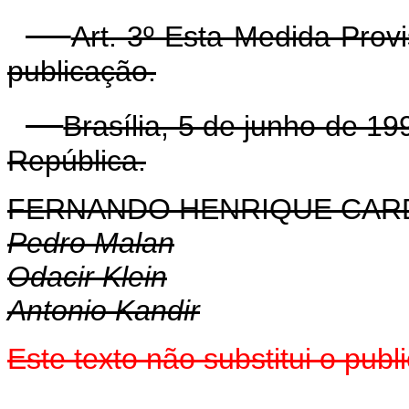
Art. 3º Esta Medida Prov
publicação.
Brasília, 5 de junho de 1
República.
FERNANDO HENRIQUE CA
Pedro Malan
Odacir Klein
Antonio Kandir
Este texto não substitui o pu