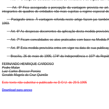
Art. 5º Fica assegurada a percepção da vantagem prevista no art. 
integrantes de quadros de entidades não mais sujeitas a regime especial d
Parágrafo único. À vantagem referida neste artigo fazem jus também 
1993.
Art. 6º As despesas decorrentes da aplicação desta medida provisóri
Art. 7º Ficam convalidados os atos praticados com base na Medida Pr
Art. 8º Esta medida provisória entra em vigor na data de sua publicaç
Brasília, 26 de maio de 1995; 174º da Independência e 107º da Repúb
FERNANDO HENRIQUE CARDOSO
Pedro Malan
Luiz Carlos Bresser Pereira
Geraldo Magela da Cruz Quintão
Este texto não substitui o publicado no D.O.U. de 29.5.1995
Download para anexo