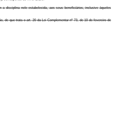
a disciplina nele estabelecida, aos seus beneficiários, inclusive àqueles
o, de que trata o art. 20 da Lei Complementar nº 73, de 10 de fevereiro de