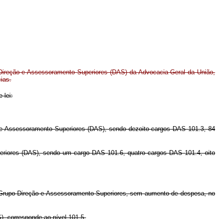
Direção e Assessoramento Superiores (DAS) da Advocacia-Geral da União,
ias.
 lei:
o e Assessoramento Superiores (DAS), sendo dezoito cargos DAS 101.3, 84
eriores (DAS), sendo um cargo DAS 101.6, quatro cargos DAS 101.4, oito
o Grupo-Direção e Assessoramento Superiores, sem aumento de despesa, no
), corresponde ao nível 101.5.