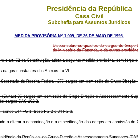
Presidência da República
Casa Civil
Subchefia para Assuntos Jurídicos
o
MEDIDA PROVISÓRIA N
1.009, DE 26 DE MAIO DE 1995.
Dispõe sobre os quadros de cargos do Grupo-
do Ministério da Fazenda, e dá outras providênc
ere o art. 62 da Constituição, adota a seguinte medida provisória, com força de
os cargos constantes dos Anexos I a VI.
a Secretaria da Receita Federal, 276 cargos em comissão do Grupo-Direçã
to (Sunab) 36 cargos em comissão do Grupo-Direção e Assessoramento Sup
rês cargos DAS 102.2.
, sendo 147 FG-1, treze FG-2 e 34 FG-3.
rizado a alterar a denominação e a especificação dos cargos em comissão d
Presidência da República, do Grupo-Direção e Assessoramento Superiores (DAS