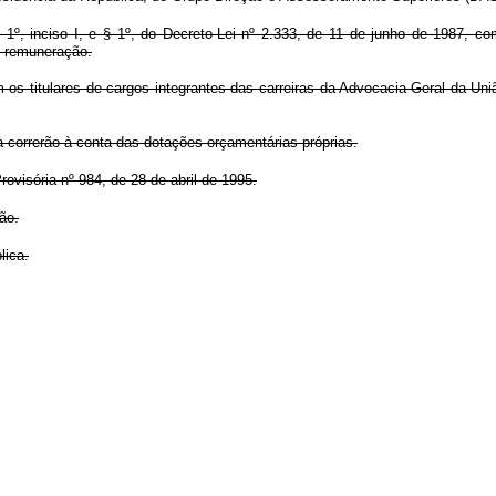
1º, inciso I, e § 1º, do Decreto-Lei nº 2.333, de 11 de junho de 1987, com 
e remuneração.
os titulares de cargos integrantes das carreiras da Advocacia-Geral da Uniã
a correrão à conta das dotações orçamentárias próprias.
ovisória nº 984, de 28 de abril de 1995.
ão.
lica.