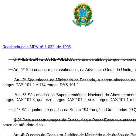
Reeditada pela MPV nº 1.032, de 1995
O PRESIDENTE DA REPÚBLICA
, no uso da atribuição que lhe conf
Art. 1º São criados e reclassificados, na Advocacia-Geral da União, 
Art. 2º São criados no Ministério da Fazenda, a serem alocados n
cargos DAS 101.2 e 174 cargos DAS 101.1.
Art. 3º São criados na Superintendência Nacional do Abastecimen
cargos DAS 101.3, quatorze cargos DAS 101.2, seis cargos DAS 101.1 e t
§ 1º São igualmente criadas na Sunab 194 Funções Gratificadas (FG)
§ 2º Para a reestruturação da Sunab, fica o Poder Executivo auto
prazo de até trinta dias.
Art. 4º O cargo de Consultor Jurídico de Ministério e de órgãos da 