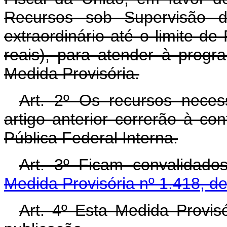
Recursos sob Supervisão do
extraordinário até o limite de
reais), para atender à prog
Medida Provisória.
Art. 2º Os recursos neces
artigo anterior correrão à co
Pública Federal Interna.
Art. 3º Ficam convalidado
Medida Provisória nº 1.418, d
Art. 4º Esta Medida Provis