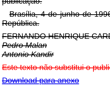
publicação.
Brasília, 4 de junho de 19
República.
FERNANDO HENRIQUE CA
Pedro Malan
Antonio Kandir
Este texto não substitui o pu
Download para anexo