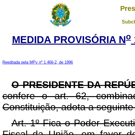
Pres
Subch
o
MEDIDA PROVISÓRIA N
Reeditada pela MPv nº 1.466-2, de 1996
O PRESIDENTE DA REPÚ
confere o art. 62, combin
Constituição, adota a seguinte
Art. 1º Fica o Poder Execut
Fiscal da União, em favor d