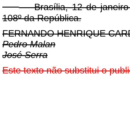
Brasília, 12 de janeiro
108º da República.
FERNANDO HENRIQUE CA
Pedro Malan
José Serra
Este texto não substitui o pub