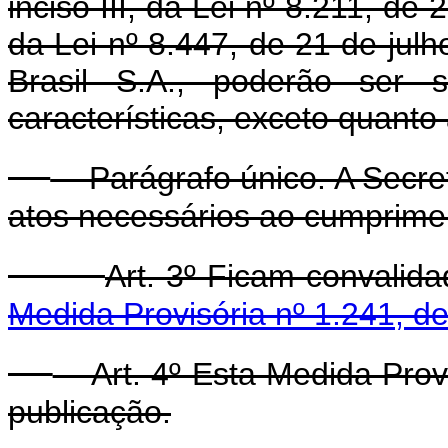
inciso III, da Lei nº 8.211, de 
da Lei nº 8.447, de 21 de jul
Brasil S.A., poderão ser s
características, exceto quanto 
Parágrafo único. A Secret
atos necessários ao cumprimen
Art. 3º Ficam convalid
Medida Provisória nº 1.241, d
Art. 4º Esta Medida Provi
publicação.