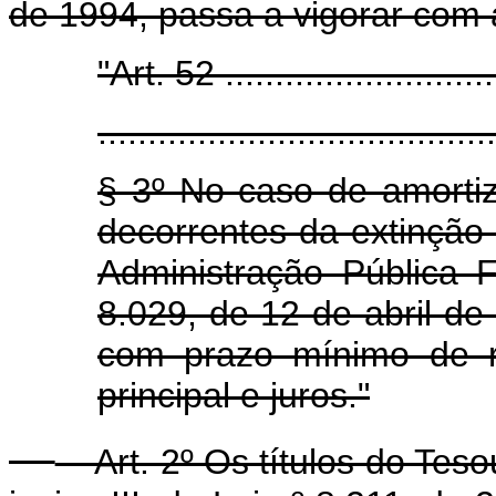
de 1994, passa a vigorar com 
"Art. 52 ............................
........................................
§ 3º No caso de amortiz
decorrentes da extinção
Administração Pública 
8.029, de 12 de abril de 
com prazo mínimo de r
principal e juros."
Art. 2º Os títulos do Tesou