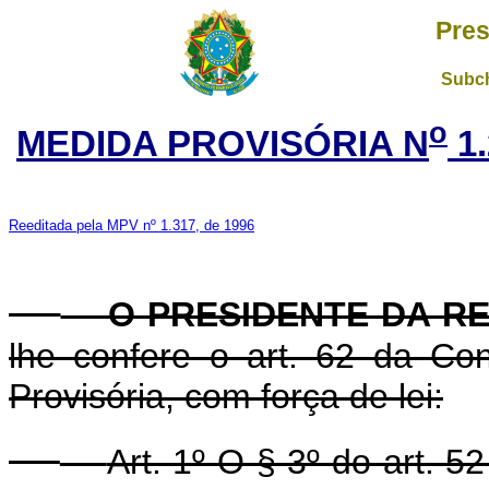
Pres
Subch
o
MEDIDA PROVISÓRIA N
1.
Reeditada pela MPV nº 1.317, de 1996
O PRESIDENTE DA RE
lhe confere o art. 62 da Con
Provisória, com força de lei:
Art. 1º O § 3º do art. 5