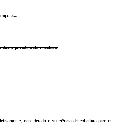
 hipoteca;
 direito privado a ela vinculada;
letivamente, considerada a suficiência de cobertura para os