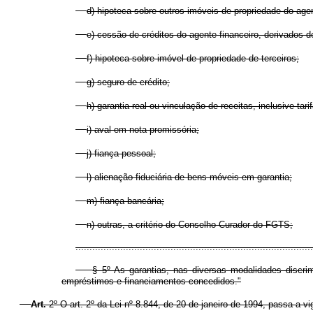
d) hipoteca sobre outros imóveis de propriedade do age
e) cessão de créditos do agente financeiro, derivados 
f) hipoteca sobre imóvel de propriedade de terceiros;
g) seguro de crédito;
h) garantia real ou vinculação de receitas, inclusive tar
i) aval em nota promissória;
j) fiança pessoal;
l) alienação fiduciária de bens móveis em garantia;
m) fiança bancária;
n) outras, a critério do Conselho Curador do FGTS;
.....................................................................................
§ 5º As garantias, nas diversas modalidades discrim
empréstimos e financiamentos concedidos."
Art.
2º O art. 2º da Lei nº 8.844, de 20 de janeiro de 1994, passa a v