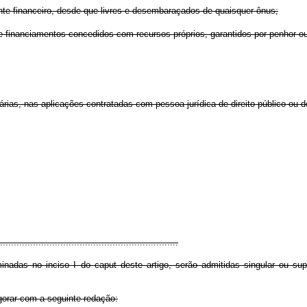
nte financeiro, desde que livres e desembaraçados de quaisquer ônus;
de financiamentos concedidos com recursos próprios, garantidos por penhor ou
ifárias, nas aplicações contratadas com pessoa jurídica de direito público ou de
.................................................................
inadas no inciso I do caput deste artigo, serão admitidas singular ou sup
igorar com a seguinte redação: