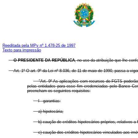
Reeditada pela MPv nº 1.478-25 de 1997
Texto para impressão
O PRESIDENTE DA REPÚBLICA
, no uso da atribuição que lhe conf
Art. 1º O art. 9º da Lei nº 8.036, de 11 de maio de 1990, passa a vig
"Art. 9º As aplicações com recursos do FGTS poderão 
pelas entidades para esse fim credenciadas pelo Banco Cen
preencham os seguintes requisitos:
I - garantias:
a) hipotecária;
b) caução de créditos hipotecários próprios, relativos 
c) caução dos créditos hipotecários vinculados aos imó