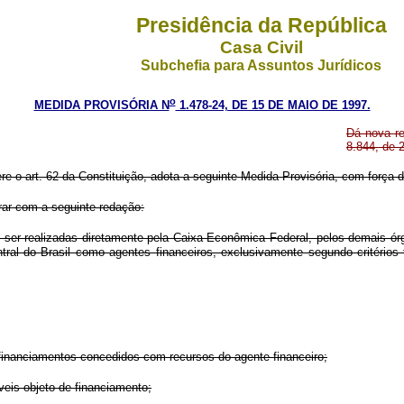
Presidência da República
Casa Civil
Subchefia para Assuntos Jurídicos
o
MEDIDA PROVISÓRIA N
1.478-24, DE 15 DE MAIO DE 1997.
Dá nova re
8.844, de 2
ere o art. 62 da Constituição, adota a seguinte Medida Provisória, com força de
orar com a seguinte redação:
ser realizadas diretamente pela Caixa Econômica Federal, pelos demais ór
tral do Brasil como agentes financeiros, exclusivamente segundo critéri
a financiamentos concedidos com recursos do agente financeiro;
veis objeto de financiamento;