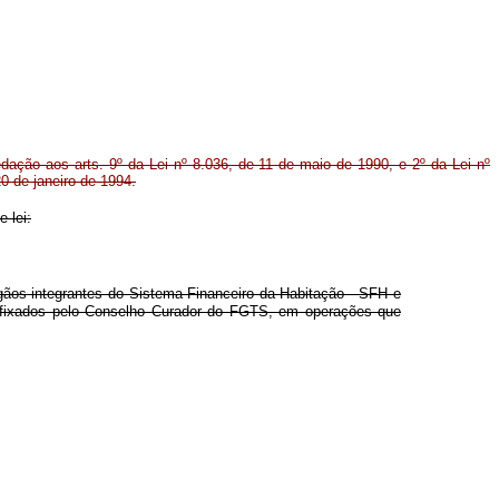
dação aos arts. 9º da Lei nº 8.036, de 11 de maio de 1990, e 2º da Lei nº
0 de janeiro de 1994.
 lei:
gãos integrantes do Sistema Financeiro da Habitação - SFH e
os fixados pelo Conselho Curador do FGTS, em operações que