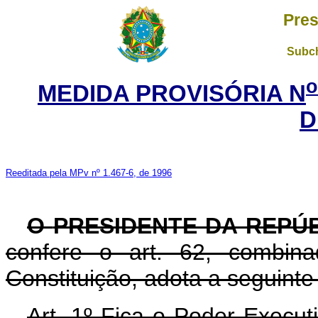
Pres
Subch
o
MEDIDA PROVISÓRIA N
D
Reeditada pela MPv nº 1.467-6, de 1996
O
PRESIDENTE DA REPÚ
confere o art. 62, combi
Constituição, adota a seguinte
Art. 1º Fica o Poder Execut