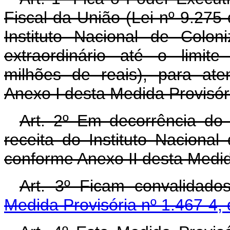
Fiscal da União (Lei nº 9.275
Instituto Nacional de Colon
extraordinário até o limit
milhões de reais), para at
Anexo I desta Medida Provisór
Art. 2º Em decorrência do d
receita do Instituto Naciona
conforme Anexo II desta Medid
Art. 3º Ficam convalidado
Medida Provisória nº 1.467-4,