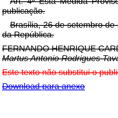
Art. 4º Esta Medida Provis
publicação.
Brasília, 26 de setembro de
da República.
FERNANDO HENRIQUE CA
Martus Antonio Rodrigues Tav
Este texto não substitui o pu
Download para anexo