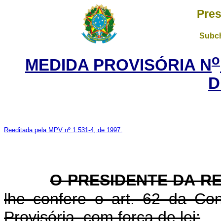
Pres
Subch
o
MEDIDA PROVISÓRIA N
D
Reeditada pela MPV nº 1.531-4, de 1997.
O PRESIDENTE DA R
lhe confere o art. 62 da Con
Provisória, com força de lei: