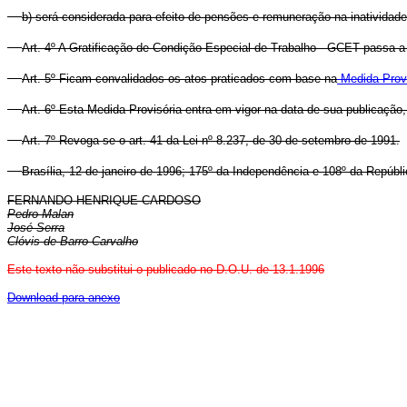
b) será considerada para efeito de pensões e remuneração na inatividade
Art. 4º A Gratificação de Condição Especial de Trabalho - GCET passa a in
Art. 5º Ficam convalidados os atos praticados com base na
Medida Provi
Art. 6º Esta Medida Provisória entra em vigor na data de sua publicação,
Art. 7º Revoga-se o art. 41 da Lei nº 8.237, de 30 de setembro de 1991.
Brasília, 12 de janeiro de 1996; 175º da Independência e 108º da Repúbli
FERNANDO HENRIQUE CARDOSO
Pedro Malan
José Serra
Clóvis de Barro Carvalho
Este texto não substitui o publicado no D.O.U. de 13.1.1996
Download para anexo