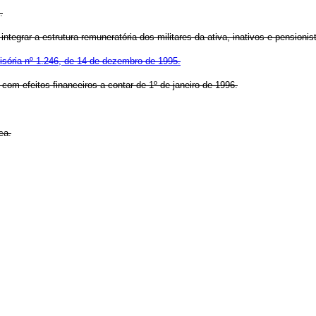
.
tegrar a estrutura remuneratória dos militares da ativa, inativos e pensionist
sória nº 1.246, de 14 de dezembro de 1995.
 com efeitos financeiros a contar de 1º de janeiro de 1996.
ca.