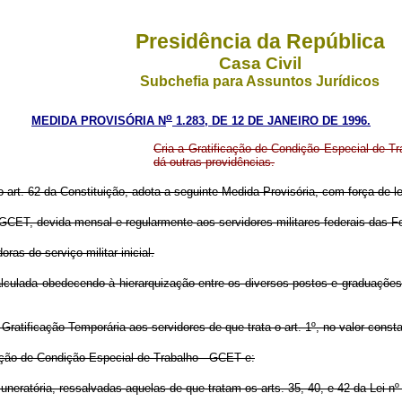
Presidência da República
Casa Civil
Subchefia para Assuntos Jurídicos
o
MEDIDA PROVISÓRIA N
1.283, DE 12 DE JANEIRO DE 1996.
Cria a Gratificação de Condição Especial de T
dá outras providências.
o art. 62 da Constituição, adota a seguinte Medida Provisória, com força de le
 - GCET, devida mensal e regularmente aos servidores militares federais das 
as do serviço militar inicial.
alculada obedecendo à hierarquização entre os diversos postos e graduações,
atificação Temporária aos servidores de que trata o art. 1º, no valor consta
ação de Condição Especial de Trabalho - GCET e:
uneratória, ressalvadas aquelas de que tratam os arts. 35, 40, e 42 da Lei n