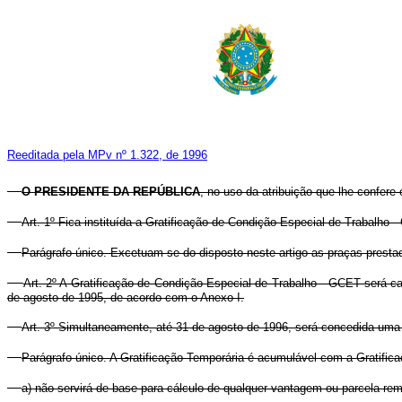
Reeditada pela MPv nº 1.322, de 1996
O PRESIDENTE DA REPÚBLICA
, no uso da atribuição que lhe confere 
Art. 1º Fica instituída a Gratificação de Condição Especial de Trabalho
Parágrafo único. Excetuam-se do disposto neste artigo as praças prestador
Art. 2º A Gratificação de Condição Especial de Trabalho - GCET será c
de agosto de 1995, de acordo com o Anexo I.
Art. 3º Simultaneamente, até 31 de agosto de 1996, será concedida uma Gr
Parágrafo único. A Gratificação Temporária é acumulável com a Gratific
a) não servirá de base para cálculo de qualquer vantagem ou parcela rem