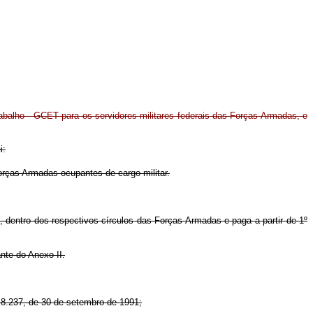
rabalho - GCET para os servidores militares federais das Forças Armadas, e
i:
Forças Armadas ocupantes de cargo militar.
 dentro dos respectivos círculos das Forças Armadas e paga a partir de 1º
nte do Anexo II.
º 8.237, de 30 de setembro de 1991;