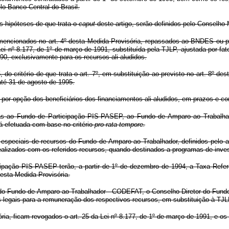
lo Banco Central do Brasil.
 hipóteses de que trata o
caput
deste artigo, serão definidos pelo Conselho 
 mencionados no art. 4º desta Medida Provisória, repassados ao BNDES ou p
ei nº 8.177, de 1º de março de 1991, substituída pela TJLP, ajustada por fa
1990, exclusivamente para os recursos ali aludidos.
5, do critério de que trata o art. 7º, em substituição ao previsto no art. 8º
té 31 de agosto de 1995.
á por opção dos beneficiários dos financiamentos ali aludidos, em prazos e
idas ao Fundo de Participação PIS-PASEP, ao Fundo de Amparo ao Trabalh
á efetuada com base no critério
pro rata tempore.
especiais de recursos do Fundo de Amparo ao Trabalhador, definidos pelo art.
realizados com os referidos recursos, quando destinados a programas de inve
cipação PIS-PASEP terão, a partir de 1º de dezembro de 1994, a Taxa Refere
desta Medida Provisória.
ivo do Fundo de Amparo ao Trabalhador - CODEFAT, o Conselho Diretor do F
s legais para a remuneração dos respectivos recursos, em substituição à TJL
ria, ficam revogados o art. 25 da Lei nº 8.177, de 1º de março de 1991, e os §