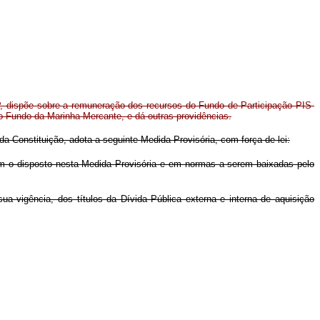
P, dispõe sobre a remuneração dos recursos do Fundo de Participação PIS-
 Fundo da Marinha Mercante, e dá outras providências.
 da Constituição, adota a seguinte Medida Provisória, com força de lei:
com o disposto nesta Medida Provisória e em normas a serem baixadas pelo
ua vigência, dos títulos da Dívida Pública externa e interna de aquisição