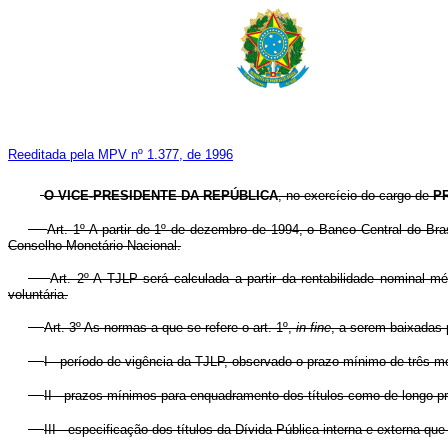
Reeditada pela MPV nº 1.377, de 1996
O VICE-PRESIDENTE DA REPÚBLICA
, no exercício do cargo de
P
Art. 1º A partir de 1º de dezembro de 1994, o Banco Central do B
Conselho Monetário Nacional.
Art. 2º A TJLP será calculada a partir da rentabilidade nominal m
voluntária.
Art. 3º As normas a que se refere o art. 1º,
in fine
, a serem baixadas 
I - período de vigência da TJLP, observado o prazo mínimo de três m
II - prazos mínimos para enquadramento dos títulos como de longo p
III - especificação dos títulos da Dívida Pública interna e externa qu