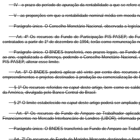
IV - o prazo do período de apuração da rentabilidade a que se refere 
V - as proporções em que a rentabilidade nominal média em moeda nac
Parágrafo único. O Conselho Monetário Nacional, observada a legisla
Art. 4º Os recursos do Fundo de Participação PIS-PASEP, do F
contratados a partir de 1º de dezembro de 1994, terão como remuneração nomi
Parágrafo único. O BNDES transferirá, nos prazos legais, ao Fundo
ao ano, capitalizada a diferença, podendo o Conselho Monetário Nacional
PIS-PASEP, alterar esse limite.
Art. 5º O BNDES poderá aplicar até vinte por cento dos recursos
empreendimentos e projetos destinados à produção ou comercialização de b
§ 1º Os recursos referidos no
caput
deste artigo, bem como os saldo
da América, divulgada pelo Banco Central do Brasil.
§ 2º O limite estabelecido no
caput
deste artigo poderá ser ampliado
Art. 6º Os recursos do Fundo de Amparo ao Trabalhador aplicad
Financiamentos no Mercado Interbancário de Londres (LIBOR), informada pe
Parágrafo único. O BNDES transferirá ao Fundo de Amparo ao Trabal
Art. 7º Os recursos do Fundo da Marinha Mercante destinados a fina