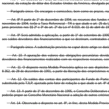
nacional, da cotação do dólar dos Estados Unidos da América, divulgada pe
Parágrafo único. Os encargos e comissões, bem como os prazos, nas
Art. 8º A partir de 1º de dezembro de 1994, os recursos dos fundos
novembro de 1994, terão a Taxa Referencial - TR a que alude o art. 25 da L
juros previstos nos §§ 2º e 3º do art. 2º da Lei nº 8.019, de 11 de abril de 
Art. 9º Será admitida a aplicação, a partir de 1º de setembro de 199
aos saldos devedores dos financiamentos a que se destinam, contratados a
Parágrafo único. A substituição prevista no
caput
deste artigo se dar
Art. 10. A apuração dos valores das obrigações pecuniárias dev
devedores dos financiamentos realizados com os respectivos recursos, ser
Art. 11. O disposto nesta Medida Provisória aplica-se aos depósitos 
8.352, de 28 de dezembro de 1991, a partir da liberação dos empréstimos 
Art. 12. Os saldos das contas dos participantes do Fundo de Parti
substituída pela TJLP, ajustada pelo fator de redução a que alude o art. 8º 
Art. 13. A partir de 1º de dezembro de 1995, o Conselho Deliberat
poderão propor ao Conselho Monetário Nacional a adoção de outros critério
Art. 14. Observado o disposto no art. 8º,
in fine
, desta Medida Provisó