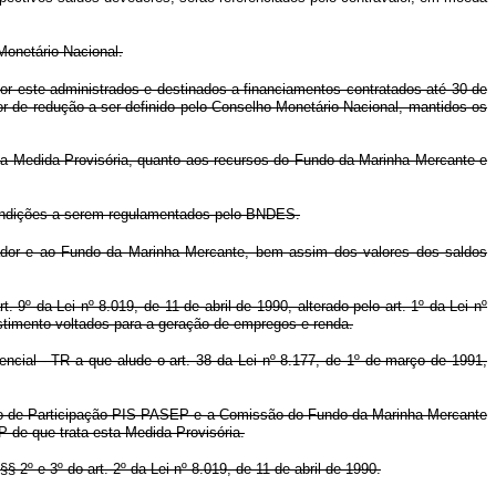
Monetário Nacional.
or este administrados e destinados a financiamentos contratados até 30 de
tor de redução a ser definido pelo Conselho Monetário Nacional, mantidos os
 desta Medida Provisória, quanto aos recursos do Fundo da Marinha Mercante e
 condições a serem regulamentados pelo BNDES.
ador e ao Fundo da Marinha Mercante, bem assim dos valores dos saldos
 9º da Lei nº 8.019, de 11 de abril de 1990, alterado pelo art. 1º da Lei nº
stimento voltados para a geração de empregos e renda.
ncial - TR a que alude o art. 38 da Lei nº 8.177, de 1º de março de 1991,
undo de Participação PIS-PASEP e a Comissão do Fundo da Marinha Mercante
P de que trata esta Medida Provisória.
§ 2º e 3º do art. 2º da Lei nº 8.019, de 11 de abril de 1990.