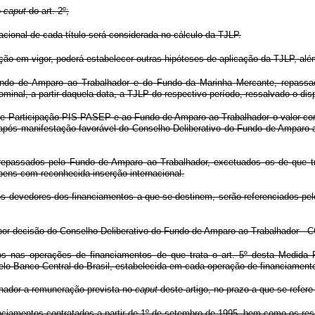
o
caput
do art. 2º;
ional de cada título será considerada no cálculo da TJLP.
ção em vigor, poderá estabelecer outras hipóteses de aplicação da TJLP, alé
undo de Amparo ao Trabalhador e do Fundo da Marinha Mercante, repassa
nal, a partir daquela data, a TJLP do respectivo período, ressalvado o dispo
 de Participação PIS-PASEP e ao Fundo de Amparo ao Trabalhador o valor c
, após manifestação favorável do Conselho Deliberativo do Fundo de Amparo
 repassados pelo Fundo de Amparo ao Trabalhador, excetuados os de que tr
ens com reconhecida inserção internacional.
s devedores dos financiamentos a que se destinem, serão referenciados pel
 por decisão do Conselho Deliberativo do Fundo de Amparo ao Trabalhador -
os nas operações de financiamentos de que trata o art. 5º desta Medida
lo Banco Central do Brasil, estabelecida em cada operação de financiament
hador a remuneração prevista no
caput
deste artigo, no prazo a que se refere 
nciamentos contratados a partir de 1º de setembro de 1995, bem como os res