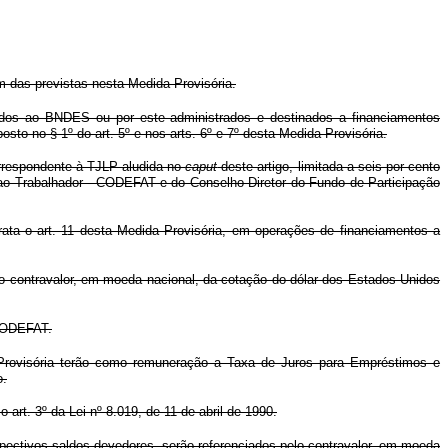
m das previstas nesta Medida Provisória.
dos ao BNDES ou por este administrados e destinados a financiamentos
sto no § 1º do art. 5º e nos arts. 6º e 7º desta Medida Provisória.
orrespondente à TJLP aludida no
caput
deste artigo, limitada a seis por cento
 ao Trabalhador - CODEFAT e do Conselho Diretor do Fundo de Participação
ata o art. 11 desta Medida Provisória, em operações de financiamentos a
o contravalor, em moeda nacional, da cotação do dólar dos Estados Unidos
 CODEFAT.
 Provisória terão como remuneração a Taxa de Juros para Empréstimos e
o.
o art. 3º da Lei nº 8.019, de 11 de abril de 1990.
pectivos saldos devedores, serão referenciados pelo contravalor, em moeda