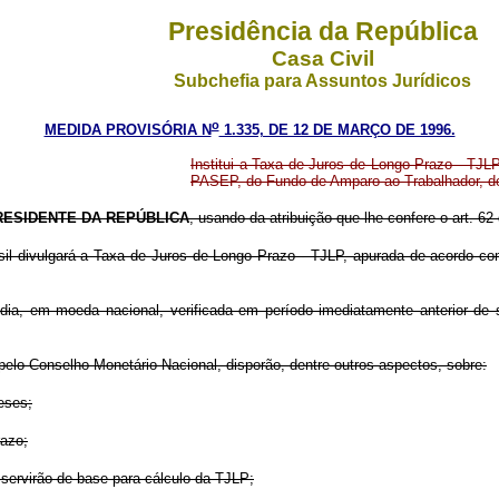
Presidência da República
Casa Civil
Subchefia para Assuntos Jurídicos
o
MEDIDA PROVISÓRIA N
1.335, DE 12 DE MARÇO DE 1996.
Institui a Taxa de Juros de Longo Prazo - TJL
PASEP, do Fundo de Amparo ao Trabalhador, do
RESIDENTE DA REPÚBLICA
, usando da atribuição que lhe confere o art. 62
rasil divulgará a Taxa de Juros de Longo Prazo - TJLP, apurada de acordo 
édia, em moeda nacional, verificada em período imediatamente anterior de s
pelo Conselho Monetário Nacional, disporão, dentre outros aspectos, sobre:
eses;
razo;
e servirão de base para cálculo da TJLP;