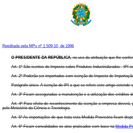
Reeditada pela MPv nº 1.509-10, de 1996
O PRESIDENTE DA REPÚBLICA
, no uso da atribuição que lhe confe
Art. 1º São isentos do Imposto sobre Produtos Industrializados - IPI os
Art. 2º Poderão ser importados com isenção do Imposto de Importação - 
Parágrafo único. A isenção do IPI a que se refere este artigo estende
Art. 3º Ficam asseguradas a manutenção e a utilização dos créditos do
Art. 4º Para efeito de reconhecimento da isenção a empresa deverá, 
pelo Ministério da Ciência e Tecnologia.
Art. 5º As importações de que trata esta Medida Provisória ficam dis
Art. 6º Ficam convalidados os atos praticados com base na
Medida Pr