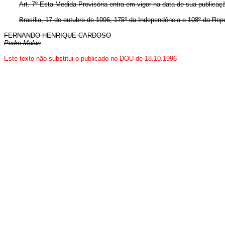
Art. 7º Esta Medida Provisória entra em vigor na data de sua publicaç
Brasília, 17 de outubro de 1996; 175º da Independência e 108º da Repú
FERNANDO HENRIQUE CARDOSO
Pedro Malan
Este texto não substitui o publicado no DOU de 18.10.1996