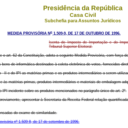
Presidência da República
Casa Civil
Subchefia para Assuntos Jurídicos
o
MEDIDA PROVISÓRIA N
1.509-9, DE 17 DE OUTUBRO DE 1996.
Isenta do Imposto de Importação e do Impost
Tribunal Superior Eleitoral.
re o art. 62 da Constituição, adota a seguinte Medida Provisória, com força de 
 bens de informática destinados à coleta eletrônica de votos, fornecidos dire
II e do IPI as matérias-primas e os produtos intermediários a serem utilizado
-se às matérias-primas, produtos intermediários e materiais de embalagem adq
 IPI incidente sobre os produtos mencionados no parágrafo único do art. 2º.
previamente, apresentar à Secretaria da Receita Federal relação quantifica
pensadas do exame de similaridade.
ovisória nº 1.509-8, de 17 de setembro de 1996.