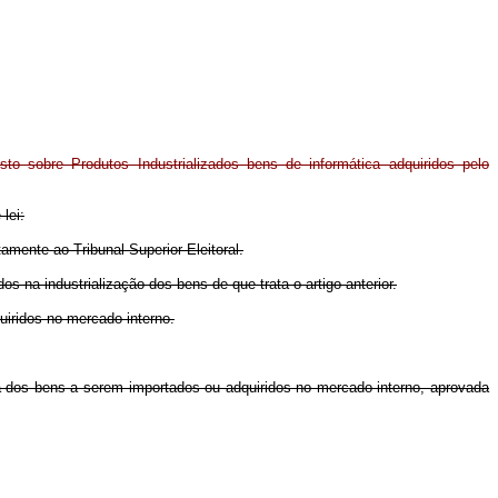
o sobre Produtos Industrializados bens de informática adquiridos pelo
lei:
tamente ao Tribunal Superior Eleitoral.
s na industrialização dos bens de que trata o artigo anterior.
uiridos no mercado interno.
da dos bens a serem importados ou adquiridos no mercado interno, aprovada