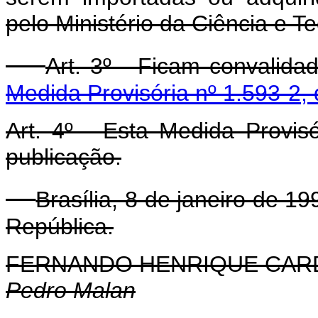
pelo Ministério da Ciência e Te
Art. 3º - Ficam convalid
Medida Provisória nº 1.593-2,
Art. 4º - Esta Medida Provis
publicação.
Brasília, 8 de janeiro de 1
República.
FERNANDO HENRIQUE CA
Pedro Malan