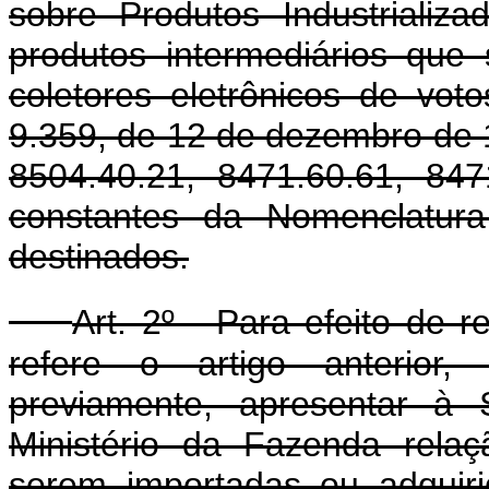
sobre Produtos Industrializ
produtos intermediários que 
coletores eletrônicos de vot
9.359, de 12 de dezembro de 
8504.40.21, 8471.60.61, 847
constantes da Nomenclat
destinados.
Art. 2º - Para efeito de
refere o artigo anterior,
previamente, apresentar à 
Ministério da Fazenda relaç
serem importadas ou adquir