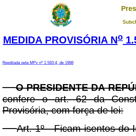
Pres
Subch
o
MEDIDA PROVISÓRIA N
1.
Reeditada pela MPv nº 1.593-4, de 1998
O PRESIDENTE DA REPÚ
confere o art. 62 da Const
Provisória, com força de lei:
Art. 1º - Ficam isentos do