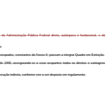
da Administração Pública Federal direta, autárquica e fundacional, e dá
i:
os ocupados, constantes do Anexo II, passam a integrar Quadro em Extinção.
 de 1990, assegurando-se a seus ocupantes todos os direitos e vantagens
ecução indireta, conforme vier a ser disposto em regulamento.