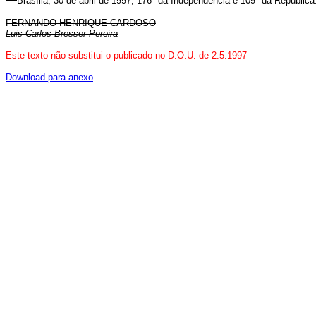
Brasília, 30 de abril de 1997; 176º da Independência e 109º da República
FERNANDO HENRIQUE CARDOSO
Luis Carlos Bresser Pereira
Este texto não substitui o publicado no D.O.U. de 2.5.1997
Download para anexo