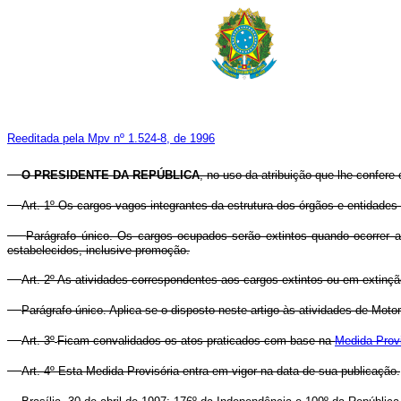
Reeditada pela Mpv nº 1.524-8, de 1996
O PRESIDENTE DA REPÚBLICA
, no uso da atribuição que lhe confere 
Art. 1º Os cargos vagos integrantes da estrutura dos órgãos e entidade
Parágrafo único. Os cargos ocupados serão extintos quando ocorrer 
estabelecidos, inclusive promoção.
Art. 2º As atividades correspondentes aos cargos extintos ou em extinç
Parágrafo único. Aplica-se o disposto neste artigo às atividades de Motori
Art. 3º
Ficam convalidados os atos praticados com base na
Medida Provi
Art. 4º Esta Medida Provisória entra em vigor na data de sua publicação.