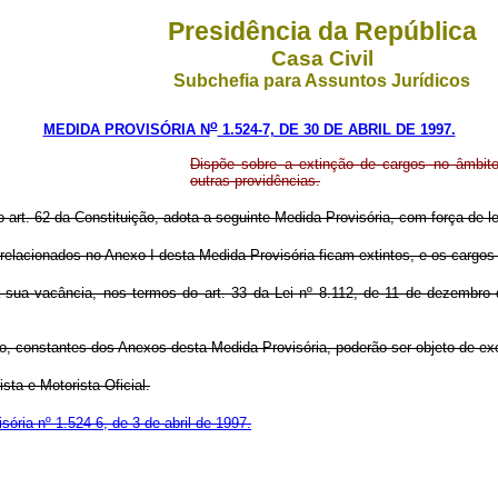
Presidência da República
Casa Civil
Subchefia para Assuntos Jurídicos
o
MEDIDA PROVISÓRIA N
1.524-7, DE 30 DE ABRIL DE 1997.
Dispõe sobre a extinção de cargos no âmbito 
outras providências.
o art. 62 da Constituição, adota a seguinte Medida Provisória, com força de le
s relacionados no Anexo I desta Medida Provisória ficam extintos, e os carg
a sua vacância, nos termos do art. 33 da Lei nº 8.112, de 11 de dezembro
ão, constantes dos Anexos desta Medida Provisória, poderão ser objeto de ex
sta e Motorista Oficial.
sória nº 1.524-6, de 3 de abril de 1997.