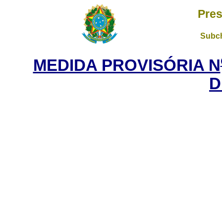
Pres
Subch
MEDIDA PROVISÓRIA N
D