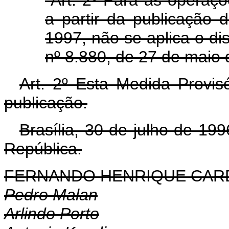
a partir da publicação 
1997, não se aplica o dis
nº 8.880, de 27 de maio 
Art. 2º Esta Medida Provis
publicação.
Brasília, 30 de julho de 19
República.
FERNANDO HENRIQUE CA
Pedro Malan
Arlindo Porto