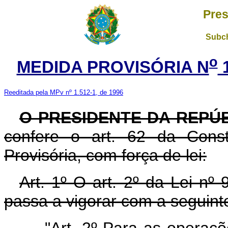
Pres
Subch
o
MEDIDA PROVISÓRIA N
1
Reeditada pela MPv nº 1.512-1, de 1996
O PRESIDENTE DA REPÚ
confere o art. 62 da Const
Provisória, com força de lei:
Art. 1º O art. 2º da Lei n
passa a vigorar com a seguint
"Art. 2º Para as operaçõ