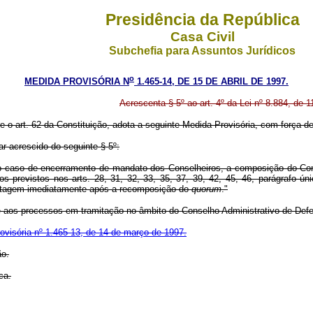
Presidência da República
Casa Civil
Subchefia para Assuntos Jurídicos
o
MEDIDA PROVISÓRIA N
1.465-14, DE 15 DE ABRIL DE 1997.
Acrescenta § 5º ao art. 4º da Lei nº 8.884, de 
re o art. 62 da Constituição, adota a seguinte Medida Provisória, com força de 
ar acrescido do seguinte § 5º:
 no caso de encerramento de mandato dos Conselheiros, a composição do Conse
 previstos nos arts. 28, 31, 32, 33, 35, 37, 39, 42, 45, 46, parágrafo únic
ontagem imediatamente após a recomposição do
quorum
."
ca-se aos processos em tramitação no âmbito do Conselho Administrativo de De
ovisória nº 1.465-13, de 14 de março de 1997.
ão.
ca.