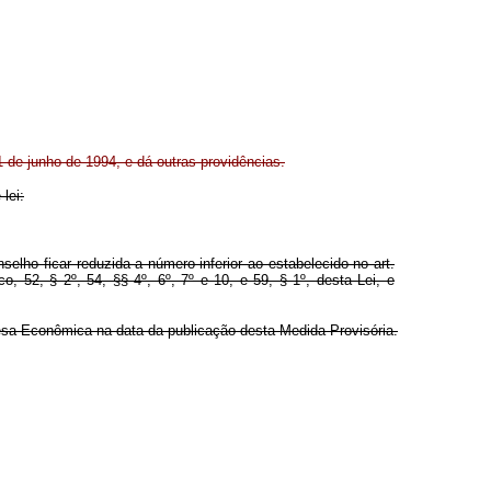
11 de junho de 1994, e dá outras providências.
lei:
lho ficar reduzida a número inferior ao estabelecido no art.
o, 52, § 2º, 54, §§ 4º, 6º, 7º e 10, e 59, § 1º, desta Lei, e
fesa Econômica na data da publicação desta Medida Provisória.