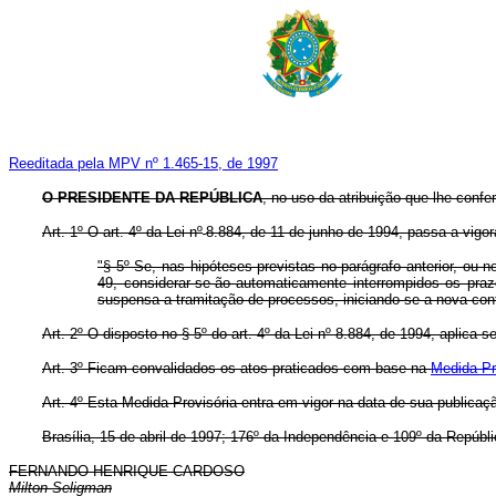
Reeditada pela MPV nº 1.465-15, de 1997
O PRESIDENTE DA REPÚBLICA
, no uso da atribuição que lhe confe
Art. 1º O art. 4º da Lei nº
8.884, de 11 de junho de 1994, passa a vigor
"§ 5º Se, nas hipóteses previstas no parágrafo anterior, ou
49, considerar-se-ão automaticamente interrompidos os prazos
suspensa a tramitação de processos, iniciando-se a nova c
Art. 2º O disposto no § 5º do art. 4º da Lei nº 8.884, de 1994, apli
Art. 3º Ficam convalidados os atos praticados com base na
Medida Pr
Art. 4º Esta Medida Provisória entra em vigor na data de sua publicaç
Brasília, 15 de abril de 1997; 176º da Independência e 109º da Repúbli
FERNANDO HENRIQUE CARDOSO
Milton Seligman