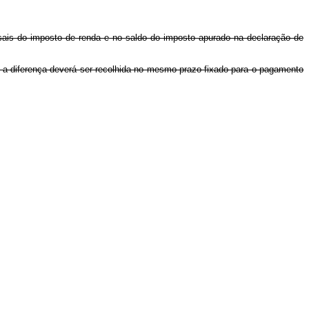
ensais do imposto de renda e no saldo do imposto apurado na declaração de
l, a diferença deverá ser recolhida no mesmo prazo fixado para o pagamento