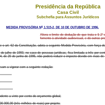
Presidência da República
Casa Civil
Subchefia para Assuntos Jurídicos
o
MEDIDA PROVISÓRIA N
1.515-2, DE 10 DE OUTUBRO DE 1996.
Altera o limite de dedução de que trata o § 2°
fomento à atividade audiovisual, e dá outras pr
re o art. 62 da Constituição, adota a seguinte Medida Provisória, com força de 
0 de julho de 1993, no caso de pessoas jurídicas, fica limitada a três por c
064, de 20 de junho de 1995, não poderá reduzir o imposto devido em mais de c
assam a vigorar com a seguinte redação:
.............
.............
..............
ndente a vinte por cento do orçamento global;
00.000,00 (três milhões de reais) por projeto;