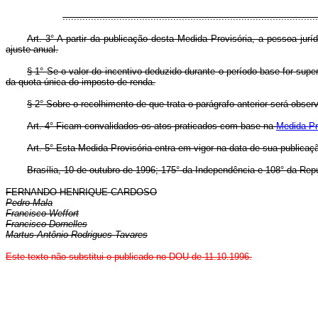
.........................................................................................
Art. 3° A partir da publicação desta Medida Provisória, a pessoa ju
ajuste anual.
§ 1° Se o valor do incentivo deduzido durante o período-base for sup
da quota única do imposto de renda.
§ 2° Sobre o recolhimento de que trata o parágrafo anterior será observa
Art. 4° Ficam convalidados os atos praticados com base na
Medida Pr
Art. 5° Esta Medida Provisória entra em vigor na data de sua publicaç
Brasília, 10 de outubro de 1996; 175° da Independência e 108° da Repú
FERNANDO HENRIQUE CARDOSO
Pedro Mala
Francisco Weffort
Francisco Dornelles
Martus Antônio Rodrigues Tavares
Este texto não substitui o publicado no DOU de 11.10.1996.