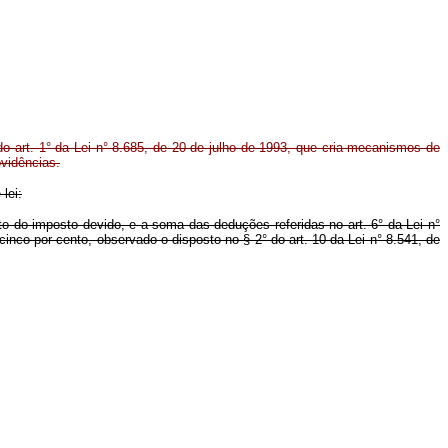
 do art. 1° da Lei n° 8.685, de 20 de julho de 1993, que cria mecanismos de
ovidências.
lei:
ento do imposto devido, e a soma das deduções referidas no art. 6° da Lei n°
inco por cento, observado o disposto no § 2° do art. 10 da Lei n° 8.541, de