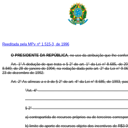
Reeditada pela MPv nº 1.515-3, de 1996
O PRESIDENTE DA REPÚBLICA
, no uso da atribuição que lhe confe
Art. 1° A dedução de que trata o § 2° do art. 1° da Lei n° 8.685, de 2
8.849, de 28 de janeiro de 1994, na redação dada pelo art. 2° da Lei n° 9.
23 de dezembro de 1992.
Art. 2° As alíneas
a
e
b
do § 2° do art. 4° da Lei n° 8.685, de 1993, p
"Art. 4° ..............................................................................
..........................................................................................
§ 2° ...................................................................................
a) contrapartida de recursos próprios ou de terceiros correspo
b) limite do aporte de recursos objeto dos incentivos de R$3.0