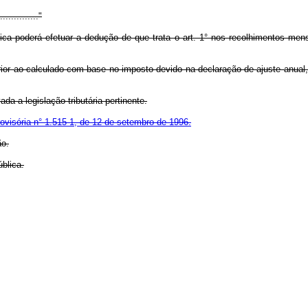
..............."
rídica poderá efetuar a dedução de que trata o art. 1° nos recolhimentos m
erior ao calculado com base no imposto devido na declaração de ajuste anua
da a legislação tributária pertinente.
ovisória n° 1.515-1, de 12 de setembro de 1996.
ão.
blica.