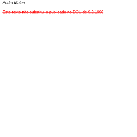
Pedro Malan
Este texto não substitui o publicado no DOU de 9.2.1996