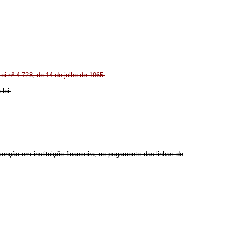
ei nº 4.728, de 14 de julho de 1965.
lei:
ervenção em instituição financeira, ao pagamento das linhas de