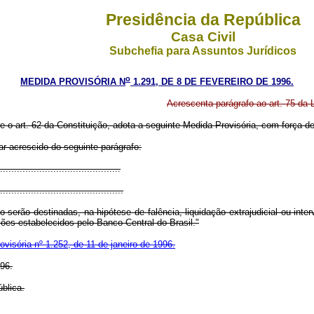
Presidência da República
Casa Civil
Subchefia para Assuntos Jurídicos
o
MEDIDA PROVISÓRIA N
1.291, DE 8 DE FEVEREIRO DE 1996.
Acrescenta parágrafo ao art. 75 da L
re o art. 62 da Constituição, adota a seguinte Medida Provisória, com força de 
rar acrescido do seguinte parágrafo:
...........................................
............................................
 serão destinadas, na hipótese de falência, liquidação extrajudicial ou int
ões estabelecidos pelo Banco Central do Brasil."
visória nº 1.252, de 11 de janeiro de 1996.
996.
blica.