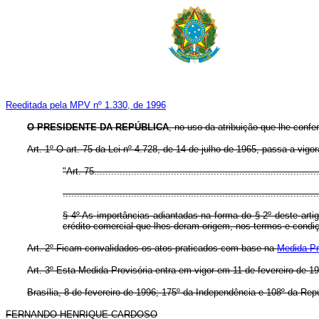
Reeditada pela MPV nº 1.330, de 1996
O PRESIDENTE DA REPÚBLICA
, no uso da atribuição que lhe confe
Art. 1º O art. 75 da Lei nº 4.728, de 14 de julho de 1965, passa a vigo
"Art. 75...............................................................................
..........................................................................................
§ 4º As importâncias adiantadas na forma do § 2º deste artigo
crédito comercial que lhes deram origem, nos termos e condiç
Art. 2º Ficam convalidados os atos praticados com base na
Medida Pro
Art. 3º Esta Medida Provisória entra em vigor em 11 de fevereiro de 1
Brasília, 8 de fevereiro de 1996; 175º da Independência e 108º da Repú
FERNANDO HENRIQUE CARDOSO