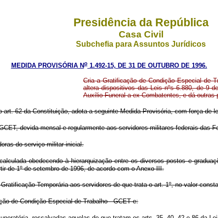
Presidência da República
Casa Civil
Subchefia para Assuntos Jurídicos
o
MEDIDA PROVISÓRIA N
1.492-15, DE 31 DE OUTUBRO DE 1996.
Cria a Gratificação de Condição Especial de T
altera dispositivos das Leis nºs 6.880, de 9
Auxílio-Funeral a ex-Combatentes, e dá outras 
 art. 62 da Constituição, adota a seguinte Medida Provisória, com força de le
 - GCET, devida mensal e regularmente aos servidores militares federais das 
as do serviço militar inicial.
 calculada obedecendo à hierarquização entre os diversos postos e gradua
tir de 1º de setembro de 1996, de acordo com o Anexo III.
atificação Temporária aos servidores de que trata o art. 1º, no valor consta
ação de Condição Especial de Trabalho - GCET e:
uneratória, ressalvadas aquelas de que tratam os arts. 35, 40, 42 e 86 da Le