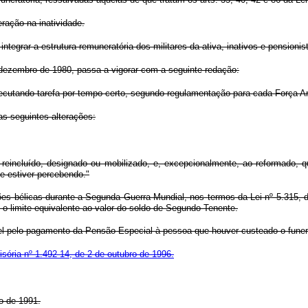
ração na inatividade.
tegrar a estrutura remuneratória dos militares da ativa, inativos e pensionist
e dezembro de 1980, passa a vigorar com a seguinte redação:
xecutando tarefa por tempo certo, segundo regulamentação para cada Força A
as seguintes alterações:
 reincluído, designado ou mobilizado, e, excepcionalmente, ao reformado, 
e estiver percebendo."
ões bélicas durante a Segunda Guerra Mundial, nos termos da Lei nº 5.315,
 o limite equivalente ao valor do soldo de Segundo-Tenente.
ável pelo pagamento da Pensão Especial à pessoa que houver custeado o fune
sória nº 1.492-14, de 2 de outubro de 1996.
o de 1991.