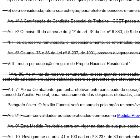
b) será considerada, até a sua extinção, para efeito de pensões e remune
Art. 4º A Gratificação de Condição Especial de Trabalho - GCET passa a in
Art. 5º O inciso III da alínea
b
do § 1º do art. 3º da Lei nº 6.880, de 9 d
"III - os da reserva remunerada, e, excepcionalmente, os reformados, e
Art. 6º Os arts. 75 e 86 da Lei nº 8.237, de 1991, passam a vigorar com 
VIII - multa por ocupação irregular de Próprio Nacional Residencial."
"Art. 86. Ao militar da reserva remunerada, exceto quando convocado,
conferido adicional pro
labore
calculado sobre os proventos que efetivament
Art. 7º Ao ex-Combatente que tenha efetivamente participado de operaç
concedido Auxílio-Funeral, para ressarcimento das despesas efetuadas, até
Parágrafo único. O Auxílio-Funeral será ressarcido pelo órgão respons
Art. 8º Ficam convalidados os atos praticados com base na
Medida Provi
Art. 9º Esta Medida Provisória entra em vigor na data de sua publicação.
Art. 10. Revogam-se os arts. 41 e 100 da Lei nº 8.237, de 30 de setembr