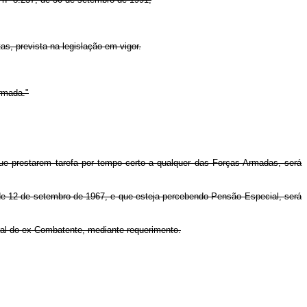
as, prevista na legislação em vigor.
rmada."
que prestarem tarefa por tempo certo a qualquer das Forças Armadas, será
 de 12 de setembro de 1967, e que esteja percebendo Pensão Especial, será
ral do ex-Combatente, mediante requerimento.