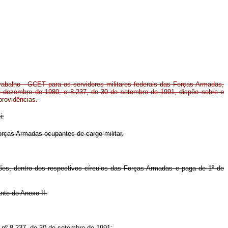
rabalho - GCET para os servidores militares federais das Forças Armadas,
 de dezembro de 1980, e 8.237, de 30 de setembro de 1991, dispõe sobre o
providências.
i:
Forças Armadas ocupantes de cargo militar.
ções, dentro dos respectivos círculos das Forças Armadas e paga de 1º de
nte do Anexo II.
i nº 8.237, de 30 de setembro de 1991;