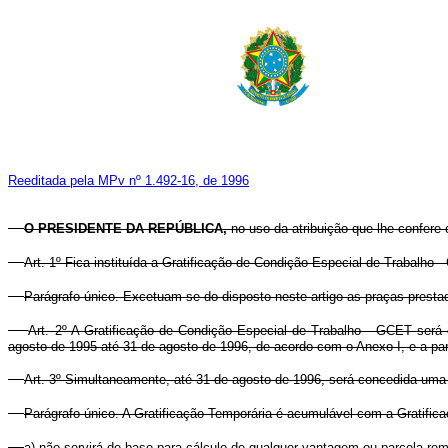
Reeditada pela MPv nº 1.492-16, de 1996
O
PRESIDENTE DA REPÚBLICA,
no uso da atribuição que lhe confere o
Art. 1º Fica instituída a Gratificação de Condição Especial de Trabalho
Parágrafo único. Excetuam-se do disposto neste artigo as praças prestador
Art. 2º A Gratificação de Condição Especial de Trabalho - GCET será
agosto de 1995 até 31 de agosto de 1996, de acordo com o Anexo I, e a par
Art. 3º Simultaneamente, até 31 de agosto de 1996, será concedida uma Gr
Parágrafo único. A Gratificação Temporária é acumulável com a Gratific
a) não servirá de base para cálculo de qualquer vantagem ou parcela rem