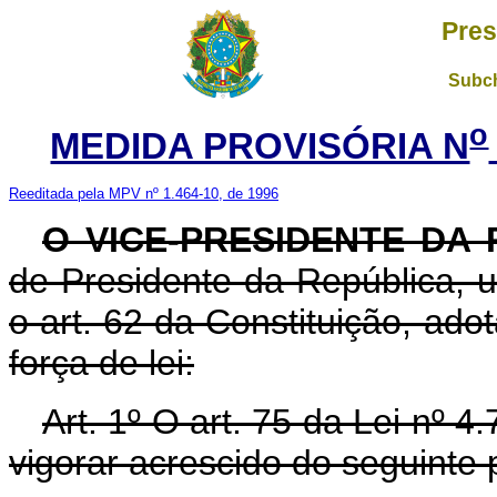
Pres
Subch
o
MEDIDA PROVISÓRIA N
Reeditada pela MPV nº 1.464-10, de 1996
O VICE-PRESIDENTE DA
de Presidente da República, u
o art. 62 da Constituição, ado
força de lei:
Art. 1º O art. 75 da Lei nº 
vigorar acrescido do seguinte 