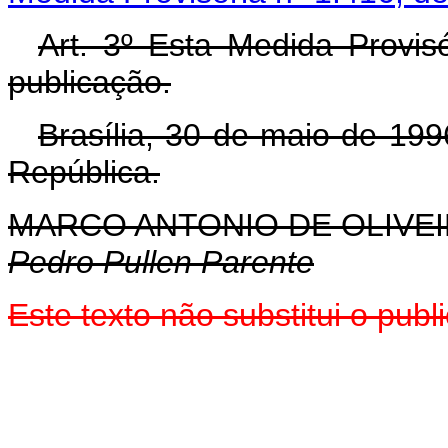
Art. 3º Esta Medida Provis
publicação.
Brasília, 30 de maio de 19
República.
MARCO ANTONIO DE OLIVEI
Pedro Pullen Parente
Este texto não substitui o pu