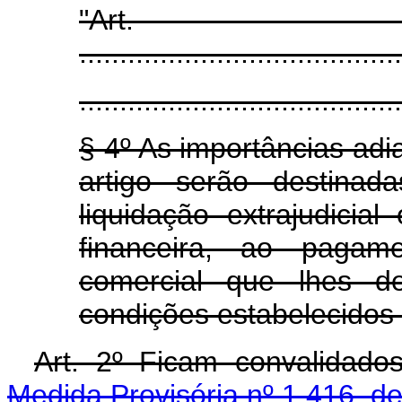
"Art
........................................
........................................
§ 4º As importâncias adi
artigo serão destinad
liquidação extrajudicial
financeira, ao pagam
comercial que lhes d
condições estabelecidos 
Art. 2º Ficam convalidado
Medida Provisória nº 1.416, d