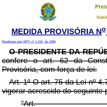
Pres
Subch
o
MEDIDA PROVISÓRIA N
Reeditada pela MPV nº 1.416, de 1996
O PRESIDENTE DA REPÚ
confere o art. 62 da Const
Provisória, com força de lei:
Art. 1º O art. 75 da Lei nº 
vigorar acrescido do seguinte 
"Art