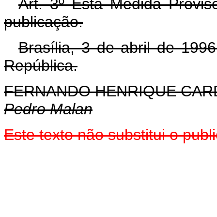
Art. 3º Esta Medida Provis
publicação.
Brasília, 3 de abril de 19
República.
FERNANDO HENRIQUE CA
Pedro Malan
Este texto não substitui o pu