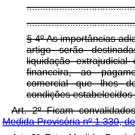
........................................
........................................
§ 4º As importâncias adi
artigo serão destinad
liquidação extrajudicial
financeira, ao pagam
comercial que lhes d
condições estabelecidos 
Art. 2º Ficam convalidado
Medida Provisória nº 1.330, d