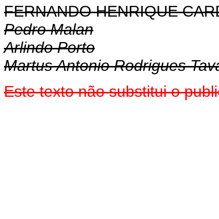
FERNANDO HENRIQUE CA
Pedro Malan
Arlindo Porto
Martus Antonio Rodrigues Tav
Este texto não substitui o pub