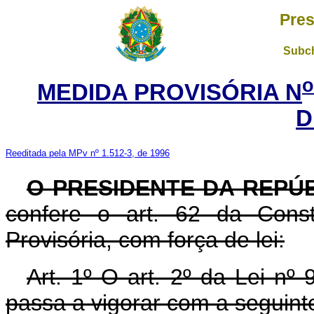
Pres
Subch
o
MEDIDA PROVISÓRIA N
D
Reeditada pela MPv nº 1.512-3, de 1996
O
PRESIDENTE DA REPÚ
confere o art. 62 da Const
Provisória, com força de lei:
Art. 1º O art. 2º da Lei n
passa a vigorar com a seguint