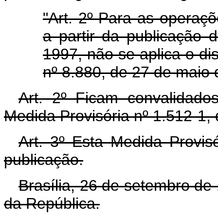
"Art. 2º Para as operaçõ
a partir da publicação 
1997, não se aplica o dis
nº 8.880, de 27 de maio 
Art. 2º Ficam convalidado
Medida Provisória nº 1.512-1,
Art. 3º Esta Medida Provis
publicação.
Brasília, 26 de setembro de
da República.