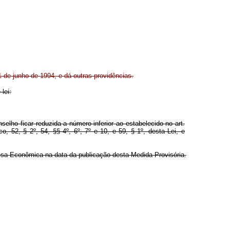
11 de junho de 1994, e dá outras providências.
lei:
lho ficar reduzida a número inferior ao estabelecido no art.
o, 52, § 2º, 54, §§ 4º, 6º, 7º e 10, e 59, § 1º, desta Lei, e
fesa Econômica na data da publicação desta Medida Provisória.