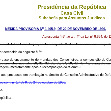
Presidência da República
Casa Civil
Subchefia para Assuntos Jurídicos
o
MEDIDA PROVISÓRIA N
1.465-9, DE 22 DE NOVEMBRO DE 1996.
Acrescenta § 5º ao art. 4º da Lei nº 8.884, de 
e o art. 62 da Constituição, adota a seguinte Medida Provisória, com força de 
rar acrescido do seguinte § 5º:
 no caso de encerramento de mandato dos Conselheiros, a composição do Conse
 previstos nos arts. 28, 31, 32, 33, 35, 37, 39, 42, 45, 46, parágrafo únic
ontagem imediatamente após a recomposição do
quorum
."
ca-se aos processos em tramitação no âmbito do Conselho Administrativo de De
ovisória nº 1.465-8, de 24 de outubro de 1996.
ão.
epública.