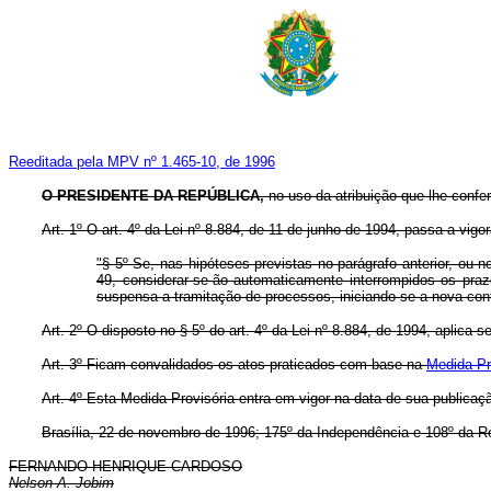
Reeditada pela MPV nº 1.465-10, de 1996
O PRESIDENTE DA REPÚBLICA,
no uso da atribuição que lhe confer
Art. 1º O art. 4º da Lei nº 8.884, de 11 de junho de 1994, passa a vigo
"§ 5º Se, nas hipóteses previstas no parágrafo anterior, ou
49, considerar-se-ão automaticamente interrompidos os prazos
suspensa a tramitação de processos, iniciando-se a nova c
Art. 2º O disposto no § 5º do art. 4º da Lei nº 8.884, de 1994, apli
Art. 3º Ficam convalidados os atos praticados com base na
Medida Pr
Art. 4º Esta Medida Provisória entra em vigor na data de sua publicaç
Brasília, 22 de novembro de 1996; 175º da Independência e 108º da R
FERNANDO HENRIQUE CARDOSO
Nelson A. Jobim