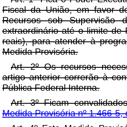
Fiscal da União, em favor d
Recursos sob Supervisão do
extraordinário até o limite de
reais), para atender à prog
Medida Provisória.
Art. 2º Os recursos neces
artigo anterior correrão à co
Pública Federal Interna.
Art. 3º Ficam convalidado
Medida Provisória nº 1.466-5,