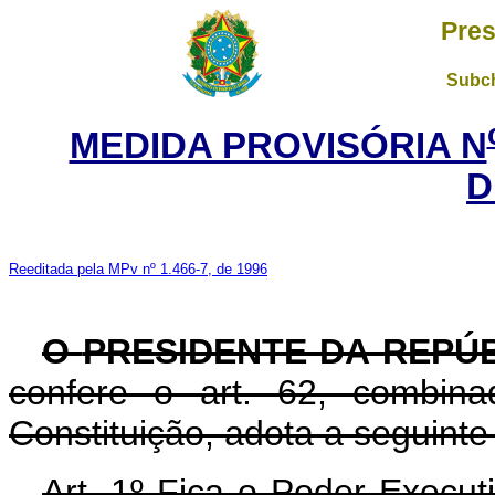
Pres
Subch
MEDIDA PROVISÓRIA N
D
Reeditada pela MPv nº 1.466-7, de 1996
O
PRESIDENTE DA REPÚ
confere o art. 62, combin
Constituição, adota a seguinte
Art. 1º Fica o Poder Execut