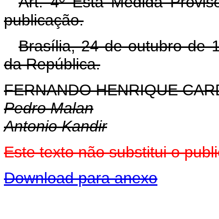
Art. 4º Esta Medida Provis
publicação.
Brasília, 24 de outubro de
da República.
FERNANDO HENRIQUE CA
Pedro Malan
Antonio Kandir
Este texto não substitui o pu
Download para anexo