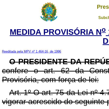
Pres
Subch
o
MEDIDA PROVISÓRIA N
D
Reeditada pela MPV nº 1.464-16, de 1996
O PRESIDENTE DA REPÚB
confere o art. 62 da Const
Provisória, com força de lei:
Art. 1º O art. 75 da Lei nº 
vigorar acrescido do seguinte 