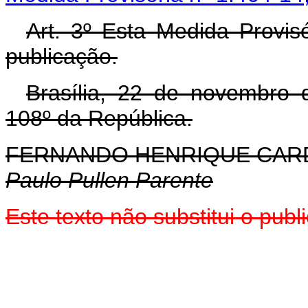
Art. 3º Esta Medida Provis
publicação.
Brasília, 22 de novembro 
108º da República.
FERNANDO HENRIQUE CA
Paulo Pullen Parente
Este texto não substitui o pu