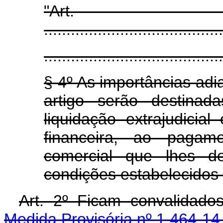
"Art
........................................
........................................
§ 4º As importâncias adi
artigo serão destinad
liquidação extrajudicial
financeira, ao pagam
comercial que lhes d
condições estabelecidos 
Art. 2º Ficam convalidado
Medida Provisória nº 1.464-14