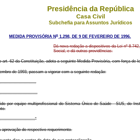
Presidência da República
Casa Civil
Subchefia para Assuntos Jurídicos
o
MEDIDA PROVISÓRIA N
1.298, DE 9 DE FEVEREIRO DE 1996.
Dá nova redação a dispositivos da Lei nº 8.74
Social, e dá outras providências.
 art. 62 da Constituição, adota a seguinte Medida Provisória, com força de le
 dezembro de 1993, passam a vigorar com a seguinte redação:
.............................
..............................
ido por equipe multiprofissional do Sistema Único de Saúde - SUS, do Ins
to.
............................."
da aprovação do respectivo requerimento.