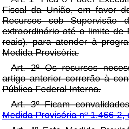
Fiscal da União, em favor d
Recursos sob Supervisão do
extraordinário até o limite de
reais), para atender à prog
Medida Provisória.
Art. 2º Os recursos neces
artigo anterior correrão à co
Pública Federal Interna.
Art. 3º Ficam convalidado
Medida Provisória nº 1.466-2, 