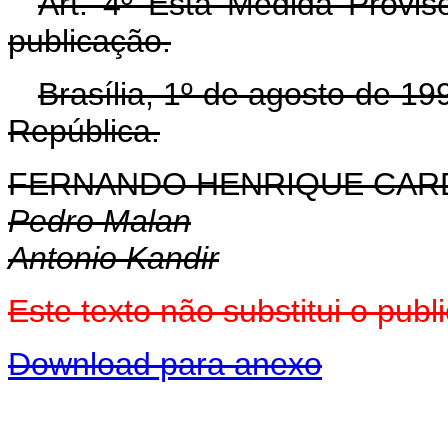
Art. 4º Esta Medida Provis
publicação.
Brasília, 1º de agosto de 1
República.
FERNANDO HENRIQUE CA
Pedro Malan
Antonio Kandir
Este texto não substitui o pu
Download para anexo