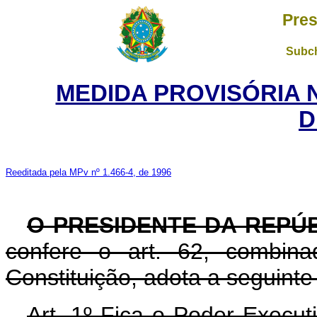
Pres
Subch
MEDIDA PROVISÓRIA 
D
Reeditada pela MPv nº 1.466-4, de 1996
O PRESIDENTE DA REPÚB
confere o art. 62, combin
Constituição, adota a seguinte
Art. 1º Fica o Poder Execut