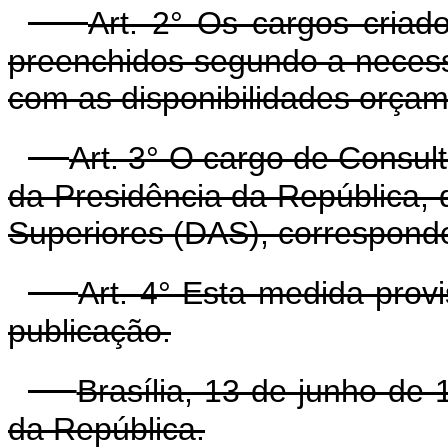
Art. 2° Os cargos criad
preenchidos segundo a necess
com as disponibilidades orçam
Art. 3° O cargo de Consult
da Presidência da República,
Superiores (DAS), corresponde
Art. 4° Esta medida prov
publicação.
Brasília, 13 de junho de
da República.