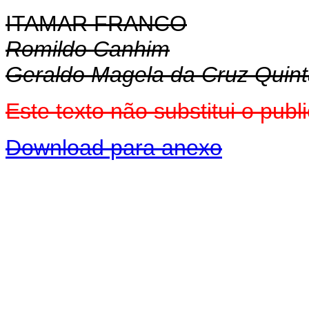
ITAMAR FRANCO
Romildo Canhim
Geraldo Magela da Cruz Quin
Este texto não substitui o pub
Download para anexo