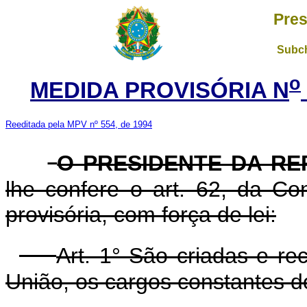
Pres
Subch
o
MEDIDA PROVISÓRIA N
Reeditada pela MPV nº 554, de 1994
O PRESIDENTE DA RE
lhe confere o art. 62, da Co
provisória, com força de lei:
Art. 1° São criadas e re
União, os cargos constantes d