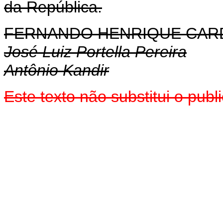
da República.
FERNANDO HENRIQUE CA
José Luiz Portella Pereira
Antônio Kandir
Este texto não substitui o pub