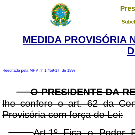
Pres
Subch
MEDIDA PROVISÓRIA 
D
Reeditada pela MPV nº 1.469-17, de 1997
O PRESIDENTE DA R
lhe confere o art. 62 da Con
Provisória com força de Lei:
Art.1º Fica o Poder 