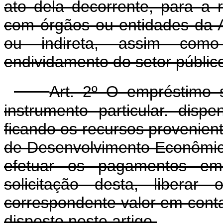
ato dela decorrente, para a 
com órgãos ou entidades da A
ou indireta, assim como
endividamento do setor públic
Art. 2º O empréstimo 
instrumento particular. disp
ficando os recursos provenien
de Desenvolvimento Econômic
efetuar os pagamentos e
solicitação desta, liberar
correspondente valor em conta
disposto neste artigo.