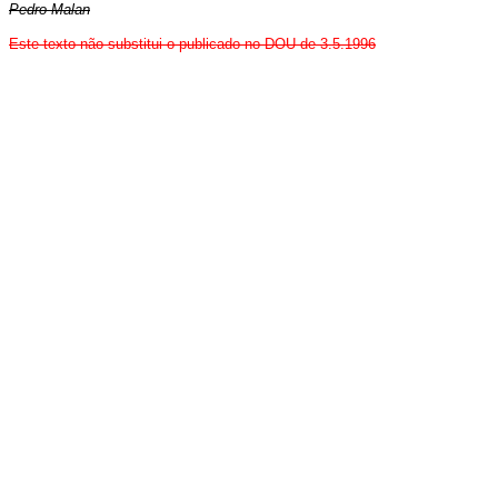
Pedro Malan
Este texto não substitui o publicado no DOU de 3.5.1996