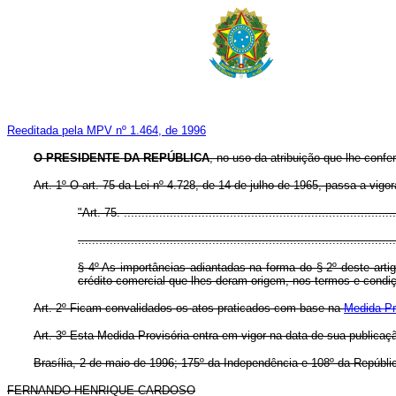
Reeditada pela MPV nº 1.464, de 1996
O PRESIDENTE DA REPÚBLICA
, no uso da atribuição que lhe confe
Art. 1º O art. 75 da Lei nº 4.728, de 14 de julho de 1965, passa a vigo
"Art. 75. ..............................................................................
..........................................................................................
§ 4º As importâncias adiantadas na forma do § 2º deste artigo
crédito comercial que lhes deram origem, nos termos e condiç
Art. 2º Ficam convalidados os atos praticados com base na
Medida Pro
Art. 3º Esta Medida Provisória entra em vigor na data de sua publicaç
Brasília, 2 de maio de 1996; 175º da Independência e 108º da Repúbli
FERNANDO HENRIQUE CARDOSO