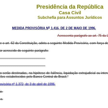
Presidência da República
Casa Civil
Subchefia para Assuntos Jurídicos
o
MEDIDA PROVISÓRIA N
1.416, DE 2 DE MAIO DE 1996.
Acrescenta parágrafo ao art. 75 da L
re o art. 62 da Constituição, adota a seguinte Medida Provisória, com força de 
rar acrescido do seguinte parágrafo:
..............................................
...............................................
 serão destinadas, na hipótese de falência, liquidação extrajudicial ou int
ões estabelecidos pelo Banco Central do Brasil."
visória nº 1.372, de 3 de abril de 1996.
ão.
ca.