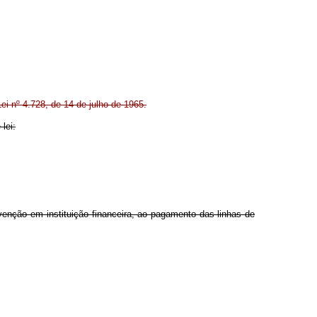
ei nº 4.728, de 14 de julho de 1965.
lei:
ervenção em instituição financeira, ao pagamento das linhas de