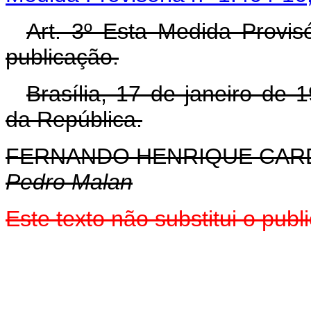
Art. 3º Esta Medida Provis
publicação.
Brasília, 17 de janeiro de
da República.
FERNANDO HENRIQUE CA
Pedro Malan
Este texto não substitui o pu