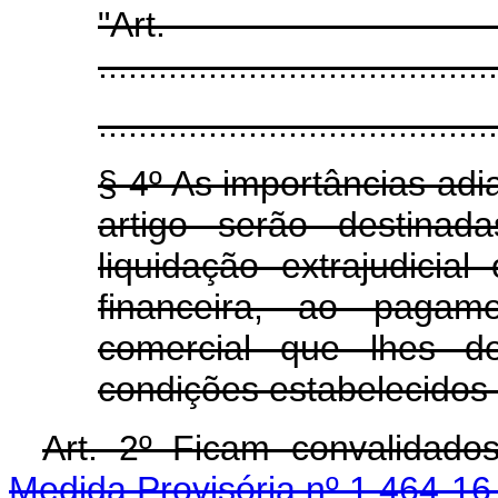
"Art
........................................
........................................
§ 4º As importâncias adi
artigo serão destinad
liquidação extrajudicial
financeira, ao pagam
comercial que lhes d
condições estabelecidos 
Art. 2º Ficam convalidado
Medida Provisória nº 1.464-1