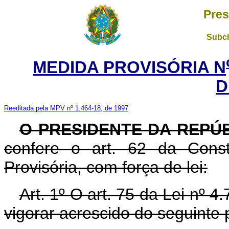
Pres
Subch
MEDIDA PROVISÓRIA N
D
Reeditada pela MPV nº 1.464-18, de 1997
O
PRESIDENTE DA REPÚ
confere o art. 62 da Const
Provisória, com força de lei:
Art. 1º O art. 75 da Lei nº 
vigorar acrescido do seguinte 