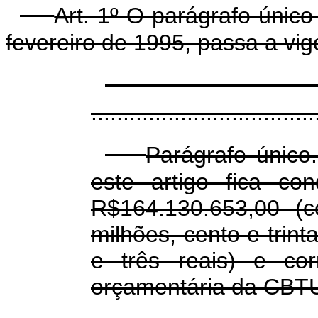
Art. 1º O parágrafo único
fevereiro de 1995, passa a vi
...................................
Parágrafo único.
este artigo fica co
R$164.130.653,00 (c
milhões, cento e trint
e três reais) e co
orçamentária da CBTU