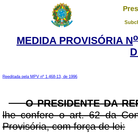
Pres
Subch
MEDIDA PROVISÓRIA N
D
Reeditada pela MPV nº 1.468-13, de 1996
O
PRESIDENTE DA RE
lhe confere o art. 62 da Con
Provisória, com força de lei: