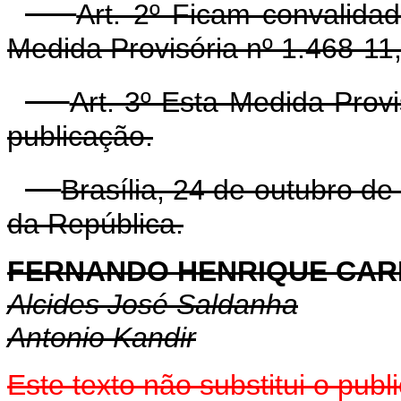
Art. 2º Ficam convalida
Medida Provisória nº 1.468-11
Art. 3º Esta Medida Prov
publicação.
Brasília, 24 de outubro d
da República.
FERNANDO HENRIQUE CA
Alcides José Saldanha
Antonio Kandir
Este texto não substitui o pu