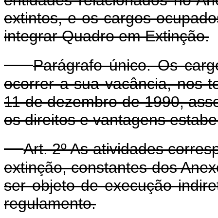
extintos, e os cargos ocupado
integrar Quadro em Extinção.
Parágrafo único. Os car
ocorrer a sua vacância, nos t
11 de dezembro de 1990, ass
os direitos e vantagens estabe
Art. 2º As atividades corre
extinção, constantes dos Anex
ser objeto de execução indire
regulamento.