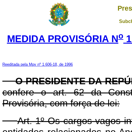
Pres
Subch
o
MEDIDA PROVISÓRIA N
1
Reeditada pela Mpv nº 1.606-18, de 1996
O PRESIDENTE DA REPÚ
confere o art. 62 da Const
Provisória, com força de lei:
Art. 1º Os cargos vagos in
entidades relacionados no An