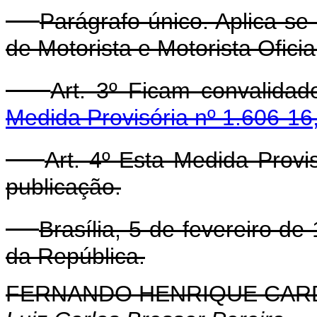
Parágrafo único. Aplica-se 
de Motorista e Motorista Oficia
Art. 3º Ficam convalida
Medida Provisória nº 1.606-16,
Art. 4º Esta Medida Provi
publicação.
Brasília, 5 de fevereiro d
da República.
FERNANDO HENRIQUE CA