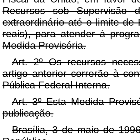
Recursos sob Supervisão do
extraordinário até o limite de
reais), para atender à prog
Medida Provisória.
Art. 2º Os recursos neces
artigo anterior correrão à co
Pública Federal Interna.
Art. 3º Esta Medida Provis
publicação.
Brasília, 3 de maio de 199