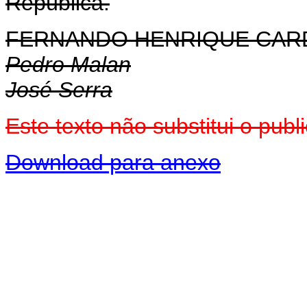
República.
FERNANDO HENRIQUE CA
Pedro Malan
José Serra
Este texto não substitui o pu
Download para anexo