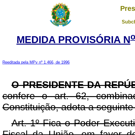
Pres
Subch
MEDIDA PROVISÓRIA N
Reeditada pela MPv nº 1.466, de 1996
O PRESIDENTE DA REPÚ
confere o art. 62, combin
Constituição, adota a seguinte
Art. 1º Fica o Poder Execut
Fiscal da União, em favor d