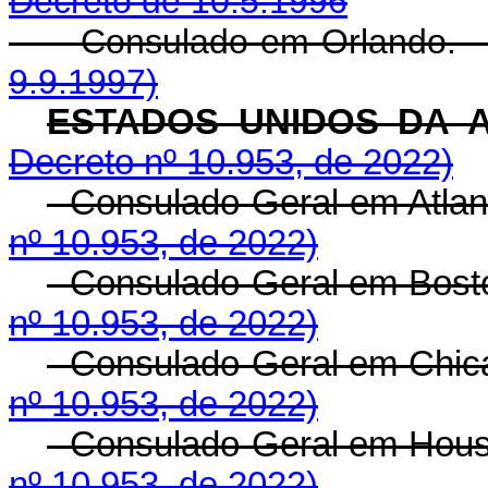
Decreto de 10.5.1996
- Consulado em O
9.9.1997)
ESTADOS UNIDOS DA 
Decreto nº 10.953, de 2022)
- Consulado-Geral em At
nº 10.953, de 2022)
- Consulado-Geral em B
nº 10.953, de 2022)
- Consulado-Geral em Ch
nº 10.953, de 2022)
- Consulado-Geral em Ho
nº 10.953, de 2022)