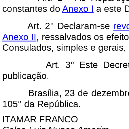
constantes do
Anexo I
a este D
Art. 2° Declaram-se
rev
Anexo II
, ressalvados os efeit
Consulados, simples e gerais,
Art. 3° Este Decr
publicação.
Brasília, 23 de dezemb
105° da República.
ITAMAR FRANCO