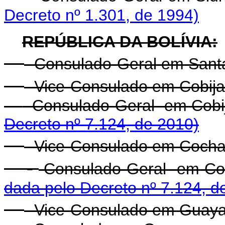
Decreto nº 1.301, de 1994)
REPÚBLICA DA BOLÍVIA:
- Consulado-Geral em Santa
- Vice-Consulado em Cobija
- Consulado-Geral
Decreto nº 7.124, de 2010)
- Vice-Consulado em Coch
-
Consulado-Gera
dada pelo Decreto nº 7.124, d
- Vice-Consulado em Guaya