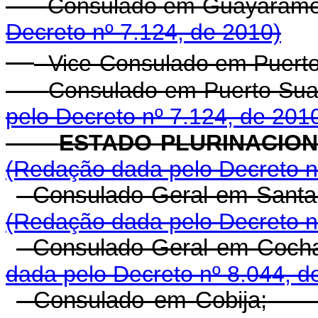
-
Consulado em Gua
Decreto nº 7.124, de 2010)
- Vice-Consulado em Puert
-
Consulado em Pu
pelo Decreto nº 7.124, de 201
ESTADO PLURI
(Redação dada pelo Decreto n
- Consulado-Geral em Santa 
(Redação dada pelo Decreto n
- Consulado-Geral em Coch
dada pelo Decreto nº 8.044, d
- Consulado em Cobija;