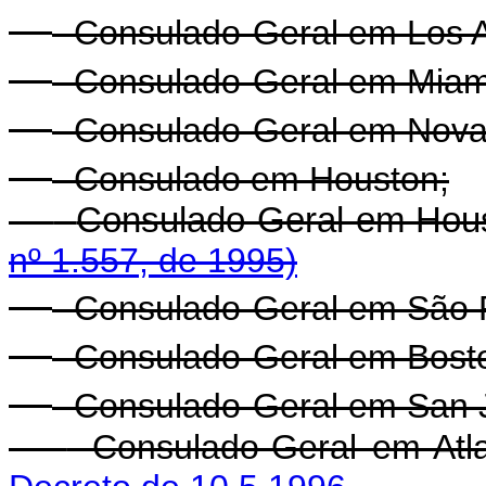
- Consulado-Geral em Los 
- Consulado-Geral em Miam
- Consulado-Geral em Nova
- Consulado em Houston;
-
Consulado-Geral em Ho
nº 1.557, de 1995)
- Consulado-Geral em São 
- Consulado-Geral em Bost
- Consulado-Geral em San J
- Consulado-Ger