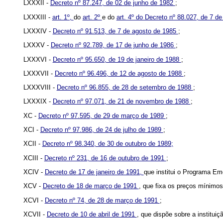
LXXXII -
Decreto nº 87.247, de 02 de junho de 1982
;
LXXXIII -
art. 1º,
do
art. 2º
e do
art. 4º do Decreto nº 88.027, de 7 d
LXXXIV -
Decreto nº 91.513, de 7 de agosto de 1985
;
LXXXV -
Decreto nº 92.789, de 17 de junho de 1986
;
LXXXVI -
Decreto nº 95.650, de 19 de janeiro de 1988
;
LXXXVII -
Decreto nº 96.496, de 12 de agosto de 1988
;
LXXXVIII -
Decreto nº 96.855, de 28 de setembro de 1988
;
LXXXIX -
Decreto nº 97.071, de 21 de novembro de 1988
;
XC -
Decreto nº 97.595, de 29 de março de 1989
;
XCI -
Decreto nº 97.986, de 24 de julho de 1989
;
XCII -
Decreto nº 98.340, de 30 de outubro de 1989;
XCIII -
Decreto nº 231, de 16 de outubro de 1991
;
XCIV -
Decreto de 17 de janeiro de 1991,
que institui o Programa Em
XCV -
Decreto de 18 de março de 1991
, que fixa os preços mínimos
XCVI -
Decreto nº 74, de 28 de março de 1991
;
XCVII -
Decreto de 10 de abril de 1991
, que dispõe sobre a institu