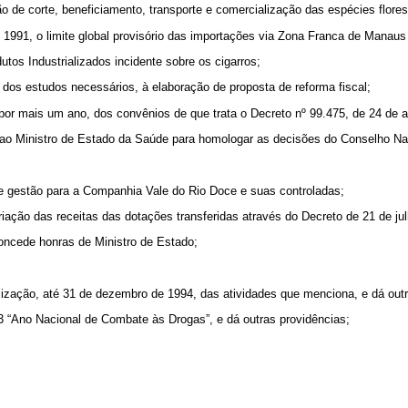
ão de corte, beneficiamento, transporte e comercialização das espécies flores
de 1991, o limite global provisório das importações via Zona Franca de Manau
utos Industrializados incidente sobre os cigarros;
o dos estudos necessários, à elaboração de proposta de reforma fiscal;
 por mais um ano, dos convênios de que trata o Decreto nº 99.475, de 24 de 
 ao Ministro de Estado da Saúde para homologar as decisões do Conselho Na
de gestão para a Companhia Vale do Rio Doce e suas controladas;
riação das receitas das dotações transferidas através do Decreto de 21 de jul
 concede honras de Ministro de Estado;
alização, até 31 de dezembro de 1994, das atividades que menciona, e dá outr
3 “Ano Nacional de Combate às Drogas”, e dá outras providências;