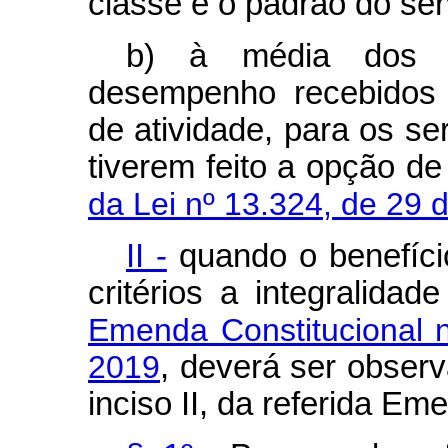
classe e o padrão do ser
b) à média dos p
desempenho recebidos 
de atividade, para os s
tiverem feito a opção d
da Lei nº 13.324, de 29 
II -
quando o benefíci
critérios a integralida
Emenda Constitucional 
2019
, deverá ser observa
inciso II, da referida Em