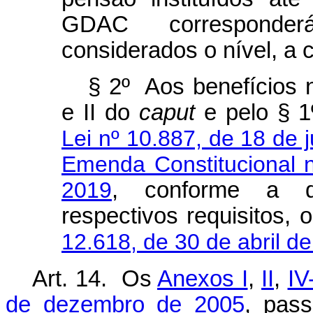
GDAC corresponder
considerados o nível, a 
§ 2º Aos benefícios n
e II do
caput
e pelo § 1º
Lei nº 10.887, de 18 de 
Emenda Constitucional 
2019
, conforme a d
respectivos requisitos,
12.618, de 30 de abril d
Art. 14. Os
Anexos I
,
II
,
IV
de dezembro de 2005
, pass