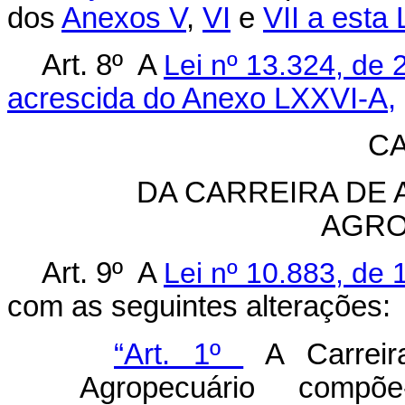
dos
Anexos V
,
VI
e
VII a esta 
Art. 8º A
Lei nº 13.324, de 
acrescida do Anexo LXXVI-A,
CA
DA CARREIRA DE 
AGRO
Art. 9º A
Lei nº 10.883, de 
com as seguintes alterações:
“Art. 1º
A Carreira
Agropecuário compõ