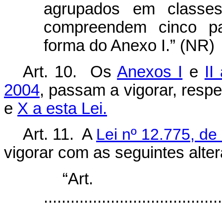
agrupados em classe
compreendem cinco p
forma do Anexo I.” (NR)
Art. 10. Os
Anexos I
e
II
2004
, passam a vigorar, resp
e
X a esta Lei.
Art. 11. A
Lei nº 12.775, d
vigorar com as seguintes alte
“Ar
........................................