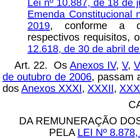
Lei nº 10.887, de 18 de 
Emenda Constitucional 
2019
, conforme a d
respectivos requisitos,
12.618, de 30 de abril d
Art. 22. Os
Anexos IV
,
V
,
V
de outubro de 2006
, passam a
dos
Anexos XXXI
,
XXXII
,
XXXI
C
DA REMUNERAÇÃO DOS
PELA
LEI Nº 8.878