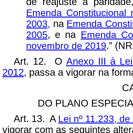
de reajuste a paridad
Emenda Constitucional
2003,
na
Emenda Constitu
2005
, e na
Emenda Con
novembro de 2019
.” (NR
Art. 12. O
Anexo III à Le
2012
, passa a vigorar na for
C
DO PLANO ESPECI
Art. 13. A
Lei nº 11.233, d
vigorar com as seguintes alte