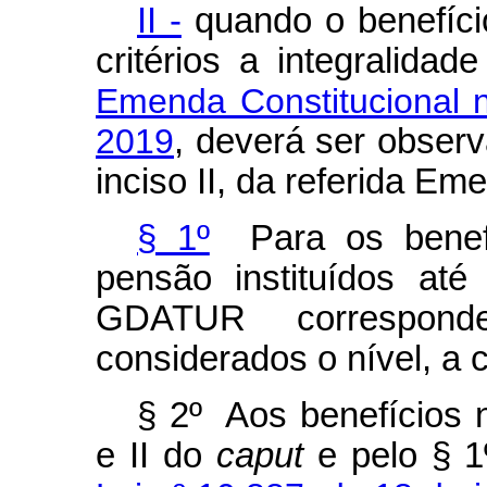
II -
quando o benefíci
critérios a integralida
Emenda Constitucional 
2019
, deverá ser observa
inciso II, da referida Em
§ 1º
Para os benefí
pensão instituídos at
GDATUR correspond
considerados o nível, a 
§ 2º Aos benefícios n
e II do
caput
e pelo § 1º