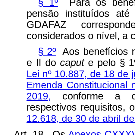
§ 1º
Para os benefí
pensão instituídos at
GDAFAZ correspond
considerados o nível, a 
§ 2º
Aos benefícios n
e II do
caput
e pelo § 1º
Lei nº 10.887, de 18 de 
Emenda Constitucional 
2019,
conforme a da
respectivos requisitos,
12.618, de 30 de abril d
Art. 18. Os
Anexos CXXX