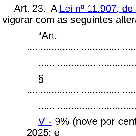
Art. 23. A
Lei nº 11.907, de
vigorar com as seguintes alte
“Art
........................................
...................................
§
........................................
...................................
V -
9% (nove por cento
2025; e