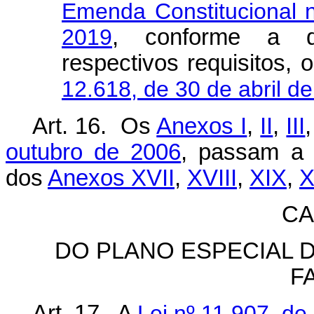
Emenda Constitucional 
2019
, conforme a d
respectivos requisitos,
12.618, de 30 de abril d
Art. 16. Os
Anexos I
,
II
,
III
outubro de 2006
, passam a 
dos
Anexos XVII
,
XVIII
,
XIX
,
CA
DO PLANO ESPECIAL 
F
Art. 17. A
Lei nº 11.907, de