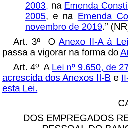
2003,
na
Emenda Constitu
2005
, e na
Emenda Con
novembro de 2019
.” (NR
Art. 3º O
Anexo II-A à Le
passa a vigorar na forma do
A
Art. 4º A
Lei nº 9.650, de 
acrescida dos Anexos II-B
e
I
esta Lei.
CA
DOS EMPREGADOS RE