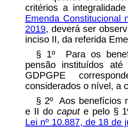
critérios a integralida
Emenda Constitucional 
2019
, deverá ser observa
inciso II, da referida Em
§ 1º Para os benef
pensão instituídos at
GDPGPE correspond
considerados o nível, a 
§ 2º Aos benefícios n
e II do
caput
e pelo § 1º
Lei nº 10.887, de 18 de 