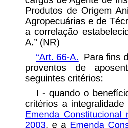
cargos de Agente de Insp
Produtos de Origem Ani
Agropecuárias e de Técn
a correlação estabelec
A.” (NR)
“Art. 66-A.
Para fins 
proventos de aposent
seguintes critérios:
I - quando o benefíci
critérios a integralidad
Emenda Constitucional
2003
, e a
Emenda Consti