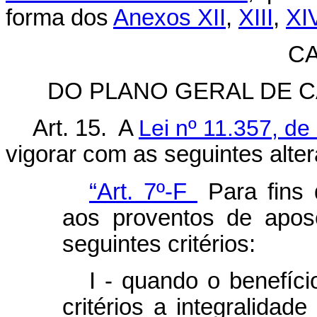
forma dos
Anexos XII
,
XIII
,
XI
CA
DO PLANO GERAL DE 
Art. 15. A
Lei nº 11.357, de
vigorar com as seguintes alte
“Art. 7º-F
Para fins
aos proventos de apos
seguintes critérios:
I - quando o benefíci
critérios a integralidad