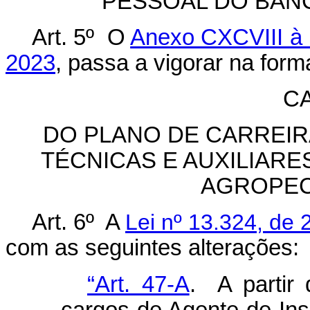
PESSOAL DO BAN
Art. 5º O
Anexo CXCVIII à 
2023
, passa a vigorar na for
CA
DO PLANO DE CARREIR
TÉCNICAS E AUXILIARE
AGROPEC
Art. 6º A
Lei nº 13.324, de 
com as seguintes alterações:
“Art. 47-A
. A partir