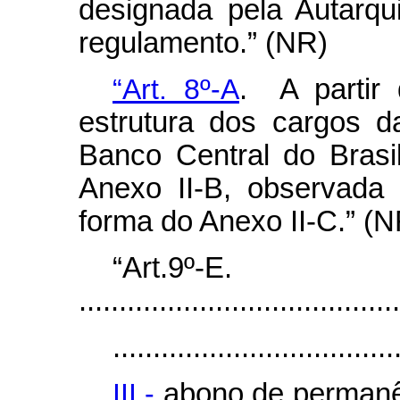
designada pela Autarqu
regulamento.” (NR)
“Art. 8º-A
. A partir
estrutura dos cargos d
Banco Central do Brasi
Anexo II-B, observada 
forma do Anexo II-C.” (N
“Art.9º-E.
........................................
...................................
III -
abono de permanê