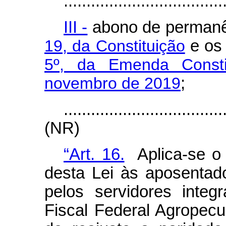
...................................
III -
abono de permanê
19, da Constituição
e o
5º, da Emenda Consti
novembro de 2019
;
...................................
(NR)
“Art. 16.
Aplica-se o d
desta Lei às aposentado
pelos servidores integ
Fiscal Federal Agropecu