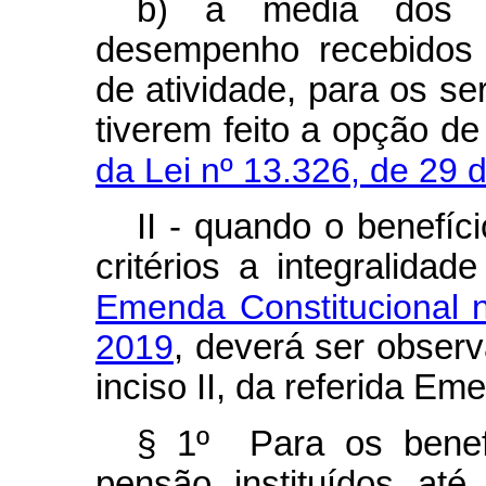
b) à média dos p
desempenho recebidos 
de atividade, para os s
tiverem feito a opção d
da Lei nº 13.326, de 29 
II - quando o benefíc
critérios a integralida
Emenda Constitucional 
2019
, deverá ser observa
inciso II, da referida Em
§ 1º Para os benef
pensão instituídos at