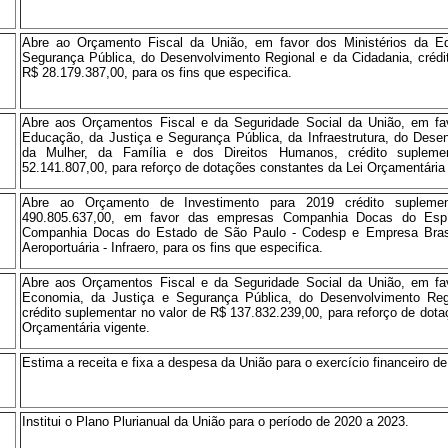
Abre ao Orçamento Fiscal da União, em favor dos Ministérios da E
Segurança Pública, do Desenvolvimento Regional e da Cidadania, crédit
R$ 28.179.387,00, para os fins que especifica.
Abre aos Orçamentos Fiscal e da Seguridade Social da União, em fav
Educação, da Justiça e Segurança Pública, da Infraestrutura, do Dese
da Mulher, da Família e dos Direitos Humanos, crédito suplem
52.141.807,00, para reforço de dotações constantes da Lei Orçamentária 
Abre ao Orçamento de Investimento para 2019 crédito supleme
490.805.637,00, em favor das empresas Companhia Docas do Espí
Companhia Docas do Estado de São Paulo - Codesp e Empresa Brasile
Aeroportuária - Infraero, para os fins que especifica.
Abre aos Orçamentos Fiscal e da Seguridade Social da União, em fav
Economia, da Justiça e Segurança Pública, do Desenvolvimento Reg
crédito suplementar no valor de R$ 137.832.239,00, para reforço de dot
Orçamentária vigente.
Estima a receita e fixa a despesa da União para o exercício financeiro de
Institui o Plano Plurianual da União para o período de 2020 a 2023.