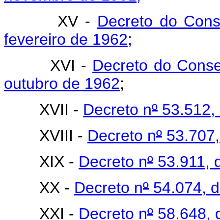
XV -
Decreto do Cons
fevereiro de 1962;
XVI -
Decreto do Conse
outubro de 1962
;
XVII -
Decreto n
º
53.512, 
XVIII -
Decreto n
º
53.707,
XIX -
Decreto n
º
53.911, 
XX -
Decreto n
º
54.074, d
XXI -
Decreto n
º
58.648, 