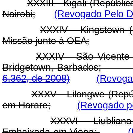
XXXIII - Kigali (Repúbl
Nairobi;
(Revogado Pelo De
XXXIV - Kingstown (
Missão junto à OEA;
XXXIV - São Vicente
Bridgetown, Barbad
6.362, de 2008)
(Revogad
XXXV - Lilongwe (Repú
em Harare;
(Revogado pe
XXXVI - Liubliana
Embaixada em Viena;
(