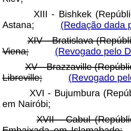
XIII - Bishkek (Repúb
Astana;
(Redação dada p
XIV - Bratislava (Repú
Viena;
(Revogado pelo De
XV - Brazzaville (Repúb
Libreville;
(Revogado pelo
XVI - Bujumbura (Repú
em Nairóbi;
XVII - Cabul (Repúbl
Embaixada em Islamabade;