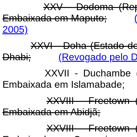
XXV - Dodoma (Repú
Embaixada em Maputo;
2005)
XXVI - Doha (Estado d
Dhabi;
(Revogado pelo D
XXVII - Duchambe (
Embaixada em Islamabade;
XXVIII - Freetown 
Embaixada em Abidjã;
XXVIII - Freetown 