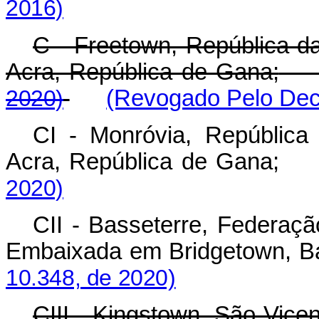
2016)
C - Freetown, República 
Acra, República de Gana;
2020)
(Revogado Pelo Decr
CI - Monróvia, Repúblic
Acra, República de Gana;
2020)
CII - Basseterre, Federaç
Embaixada em Bridgetown, B
10.348, de 2020)
CIII - Kingstown, São Vic