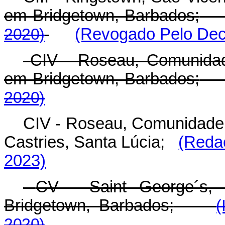
em Bridgetown, Barbados;
2020)
(Revogado Pelo Decr
CIV - Roseau, Comunida
em Bridgetown, Barbados;
2020)
CIV - Roseau, Comunidade
Castries, Santa Lúcia;
(Redaç
2023)
CV - Saint George´s,
Bridgetown, Barbados;
(
2020)