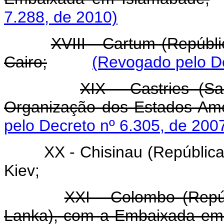
7.288, de 2010)
XVIII - Cartum (Repúb
Cairo;
(Revogado pelo De
XIX - Castries (S
Organização dos Estados Ame
pelo Decreto nº 6.305, de 200
XX - Chisinau (Repúbli
Kiev;
XXI - Colombo (Repúb
Lanka), com a Embaixada em