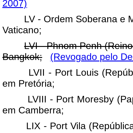
2007)
LV - Ordem Soberana e M
Vaticano;
LVI - Phnom Penh (Rein
Bangkok;
(Revogado pelo Dec
LVII - Port Louis (Repú
em Pretória;
LVIII - Port Moresby (
em Camberra;
LIX - Port Vila (Repúbl