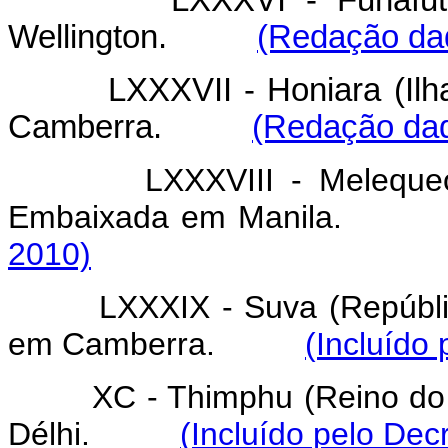
LXXXVI - Funafu
Wellington.
(Redação dad
LXXXVII - Honiara (I
Camberra.
(Redação dad
LXXXVIII - Meleque
Embaixada em Manila.
2010)
LXXXIX - Suva (Repúbli
em Camberra.
(Incluído
XC - Thimphu (Reino d
Délhi.
(Incluído pelo Dec