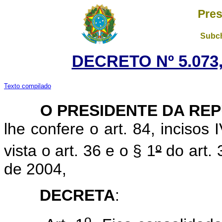
Pres
Subch
DECRETO Nº 5.073,
Texto compilado
O PRESIDENTE DA REP
lhe confere o art. 84, incisos 
vista o art. 36 e o § 1
º
do art. 
de 2004,
DECRETA
:
o