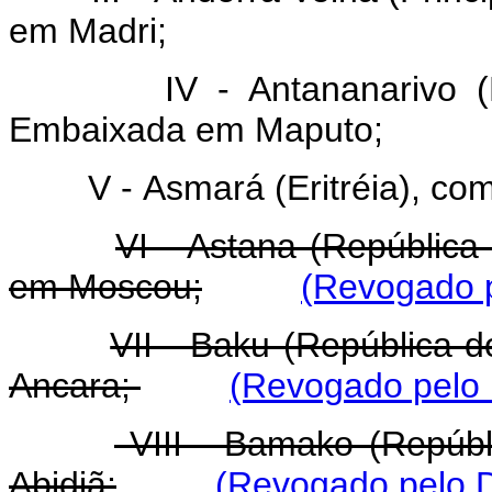
em Madri;
IV - Antananarivo 
Embaixada em Maputo;
V - Asmará (Eritréia), c
VI - Astana (Repúblic
em Moscou;
(Revogado p
VII - Baku (República 
Ancara;
(Revogado pelo 
VIII - Bamako (Repúbl
Abidjã;
(Revogado pelo D