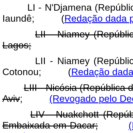
LI - N'Djamena (Repúbl
Iaundê;
(
Redação dada p
LII - Niamey (Repúbl
Lagos;
LII - Niamey (Repúbl
Cotonou;
(
Redação dada 
LIII - Nicósia (República
Aviv
;
(Revogado pelo Dec
LIV - Nuakchott (Repúb
Embaixada em Dacar;
(