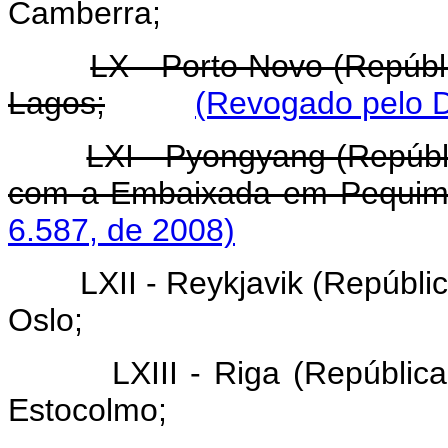
Camberra;
LX - Porto Novo (Repúb
Lagos;
(Revogado pelo D
LXI - Pyongyang (Repúbl
com a Embaixada em Pequi
6.587, de 2008)
LXII - Reykjavik (Repúbl
Oslo;
LXIII - Riga (Repúbli
Estocolmo;