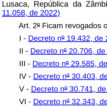
Lusaca, República da 
11.058, de 2022)
Art. 2
º
Ficam revogados o
I -
Decreto n
º
19.432, de 
II -
Decreto n
º
20.706, de
III -
Decreto n
º
29.585, de
IV -
Decreto n
º
30.403, de
V -
Decreto n
º
30.741, de 
VI -
Decreto n
º
32.343, de