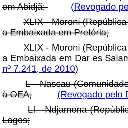
em Abidjã;
(Revogado pel
XLIX - Moroni (Repúblic
a Embaixada em Pretória;
XLIX - Moroni (Repúblic
a Embaixada em Dar es Sala
nº 7.241, de 2010
)
L - Nassau (Comunidade
à OEA;
(Revogado pelo D
LI - Ndjamena (Repúbl
Lagos;