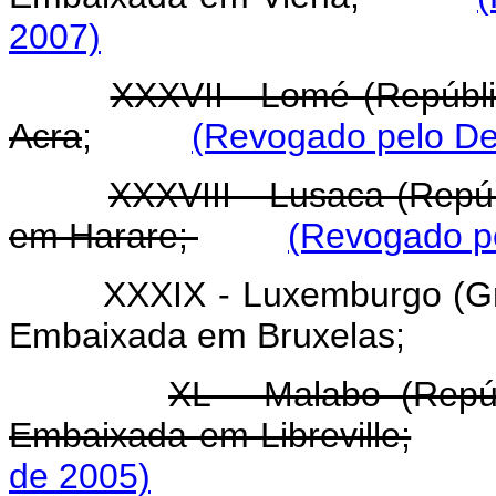
2007)
XXXVII - Lomé (Repúbl
Acra
;
(Revogado pelo Dec
XXXVIII - Lusaca (Repú
em Harare;
(Revogado pe
XXXIX - Luxemburgo (G
Embaixada em Bruxelas;
XL - Malabo (Repúb
Embaixada em Libreville;
de 2005)