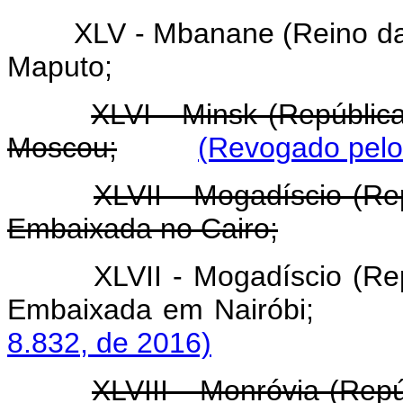
XLV - Mbanane (Reino da
Maputo;
XLVI - Minsk (Repúbli
Moscou;
(Revogado pelo
XLVII - Mogadíscio (Re
Embaixada no Cairo;
XLVII - Mogadíscio (Re
Embaixada em Nairó
8.832, de 2016)
XLVIII - Monróvia (Rep