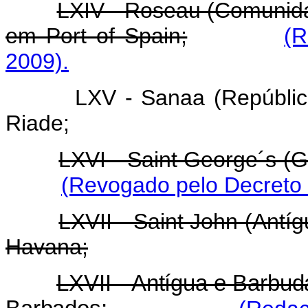
LXIV - Roseau (Comunid
em Port of Spain;
(R
2009).
LXV - Sanaa (Repúbli
Riade;
LXVI - Saint George´s (
(Revogado pelo Decreto 
LXVII - Saint John (Ant
Havana;
LXVII - Antígua e Barbu