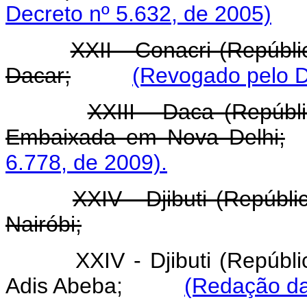
Decreto nº 5.632, de 2005)
XXII - Conacri (Repúb
Dacar;
(Revogado pelo D
XXIII - Daca (Repúbl
Embaixada em Nova Delhi;
6.778, de 2009).
XXIV - Djibuti (Repúbl
Nairóbi;
XXIV - Djibuti (Repúb
Adis Abeba;
(Redação da