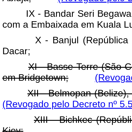
IX - Bandar Seri Begawa
com a Embaixada em Kuala L
X - Banjul (Repúblic
Dacar;
XI - Basse-Terre (São 
em Bridgetown;
(Revogad
XII - Belmopan (Belize)
(Revogado pelo Decreto nº 5.
XIII - Bichkec (Repúb
Kiev;