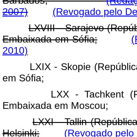
Barbados;
(Redaç
2007)
(Revogado pelo Dec
LXVIII - Sarajevo (Repú
Embaixada em Sófia;
(
2010)
LXIX - Skopie (Repúbli
em Sófia;
LXX - Tachkent (
Embaixada em Moscou;
LXXI - Tallin (Repúbli
Helsinki;
(Revogado pelo 