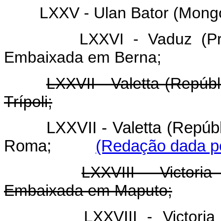
LXXV - Ulan Bator (Mong
LXXVI - Vaduz (Pr
Embaixada em Berna;
LXXVII - Valetta (Repú
Trípoli;
LXXVII - Valetta (Repú
Roma;
(Redação dada pe
LXXVIII - Victori
Embaixada em Maputo;
LXXVIII - Victori