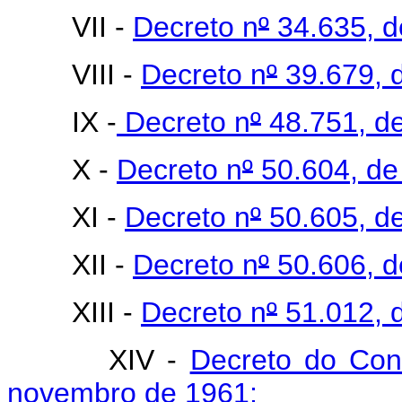
VII -
Decreto n
º
34.635, d
VIII -
Decreto n
º
39.679, d
IX -
Decreto n
º
48.751, de
X -
Decreto n
º
50.604, de
XI -
Decreto n
º
50.605, de
XII -
Decreto n
º
50.606, d
XIII -
Decreto n
º
51.012, d
XIV -
Decreto do Con
novembro de 1961;