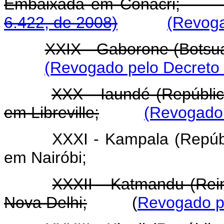
Embaixada em Conac
6.422, de 2008)
(Revoga
XXIX - Gaborone (Botsu
(Revogado pelo Decreto 
XXX - Iaundé (Repúbli
em Libreville;
(Revogado 
XXXI - Kampala (Repúb
em Nairóbi;
XXXII - Katmandu (Re
Nova Delhi;
(
Revogado pe