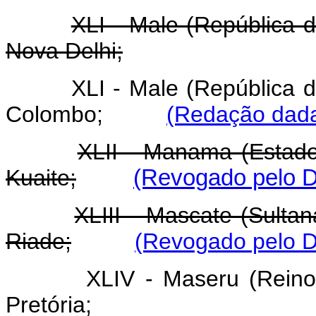
XLI - Male (República
Nova Delhi;
XLI - Male (República
Colombo;
(Redação dada
XLII - Manama (Estad
Kuaite;
(Revogado pelo D
XLIII - Mascate (Sult
Riade;
(Revogado pelo D
XLIV - Maseru (Rein
Pretória;