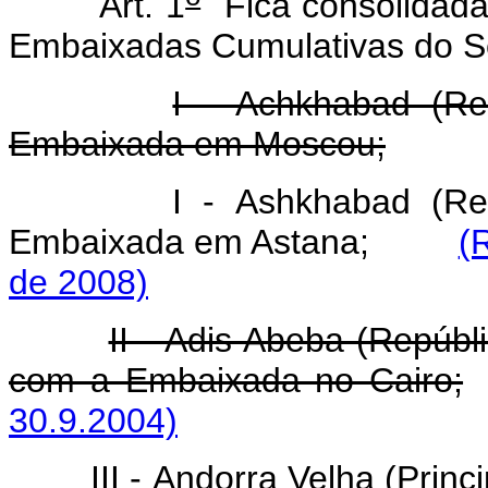
Art. 1
Fica consolidada,
Embaixadas Cumulativas do Ser
I - Achkhabad (Re
Embaixada em Moscou;
I - Ashkhabad (Re
Embaixada em Astana;
(
de 2008)
II - Adis Abeba (Repúbl
com a Embaixada no Cairo;
30.9.2004)
III - Andorra Velha (Pri