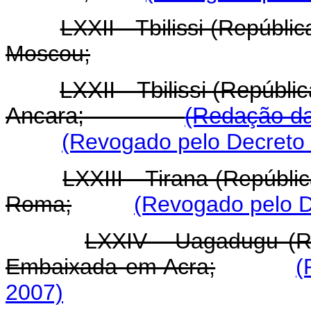
LXXII - Tbilissi (Repúbl
Moscou;
LXXII - Tbilissi (Repúb
Ancara;
(Redação da
(Revogado pelo Decreto 
LXXIII - Tirana (Repúbl
Roma;
(Revogado pelo D
LXXIV - Uagadugu (R
Embaixada em Acra;
(
2007)