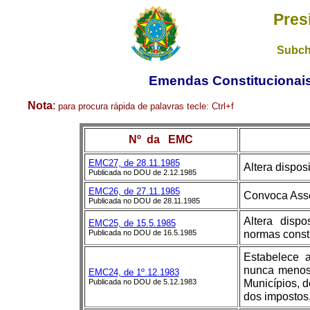
Pres
Subch
Emendas Constitucionais 
Nota
:
para procura rápida de palavras
tecle:
Ctrl+f
Nº da EMC
EMC27, de 28.11.1985
Altera dispos
Publicada no DOU de 2.12.1985
EMC26, de 27.11.1985
Convoca Asse
Publicada no DOU de 28.11.1985
Altera dispo
EMC25, de 15.5.1985
normas constit
Publicada no DOU de 16.5.1985
Estabelece a
nunca menos 
EMC24, de 1º.12.1983
Municípios, d
Publicada no DOU de 5.12.1983
dos impostos