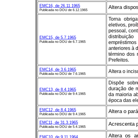
EMC16, de 26.11.1965
Altera dispos
Publicada no DOU de 6.12.1965
Torna obrig
eletivos, pr
pessoal, con
distribuiç
EMC15, de 5.7.1965
empréstimos
Publicada no DOU de 6.7.1965
anteriores à 
término dos 
Prefeitos.
EMC14, de 3.6.1965
Altera o incis
Publicada no DOU de 7.6.1965
Dispõe sobr
duração de m
EMC13, de 8.4.1965
da maioria a
Publicada no DOU de 9.4.1965
época das ele
EMC12, de 8.4.1965
Altera o pará
Publicada no DOU de 9.4.1965
EMC11, de 31.3.1965
Acrescenta p
Publicada no DOU de 5.4.1965
Altera os a
EMC10, de 9.11.1964