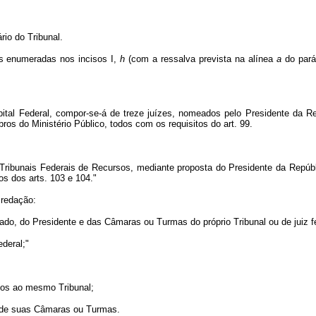
io do Tribunal.
as enumeradas nos incisos I,
h
(com a ressalva prevista na alínea
a
do parág
ital Federal, compor-se-á de treze juízes, nomeados pelo Presidente da R
os do Ministério Público, todos com os requisitos do art. 99.
os Tribunais Federais de Recursos, mediante proposta do Presidente da Repúbl
tos dos arts. 103 e 104."
 redação:
o, do Presidente e das Câmaras ou Turmas do próprio Tribunal ou de juiz fe
ederal;"
ados ao mesmo Tribunal;
s de suas Câmaras ou Turmas.