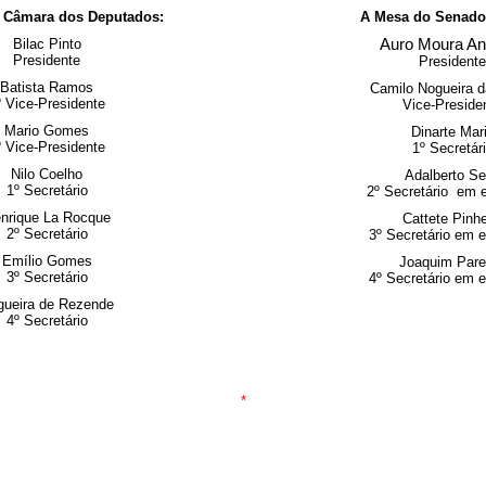
 Câmara dos Deputados:
A Mesa do Senado 
Bilac Pinto
Auro Moura An
Presidente
Presidente
Batista Ramos
Camilo Nogueira 
º Vice-Presidente
Vice-Preside
Mario Gomes
Dinarte Mar
º Vice-Presidente
1º Secretár
Nilo Coelho
Adalberto S
1º Secretário
2º Secretário em e
nrique La Rocque
Cattete Pinhe
2º Secretário
3º Secretário em e
Emílio Gomes
Joaquim Pare
3º Secretário
4º Secretário em e
gueira de Rezende
4º Secretário
*