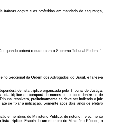
 de
habeas corpus
e as proferidas em mandado de segurança,
ição, quando caberá recurso para o Supremo Tribunal Federal."
onselho Seccional da Ordem dos Advogados do Brasil, e far-se-á
penderá de lista tríplice organizada pelo Tribunal de Justiça.
a lista tríplice se comporá de nomes escolhidos dentre os de
Tribunal resolverá, preliminarmente se deve ser indicado o juiz
e até se fixar a indicação. Sòmente após dois anos de efetivo
issão e membros do Ministério Público, de notório merecimento
 lista tríplice. Escolhido um membro do Ministério Público, a