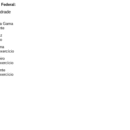
Federal:
drade
da Gama
nte
iz
io
ena
xercício
iro
xercício
nte
xercício