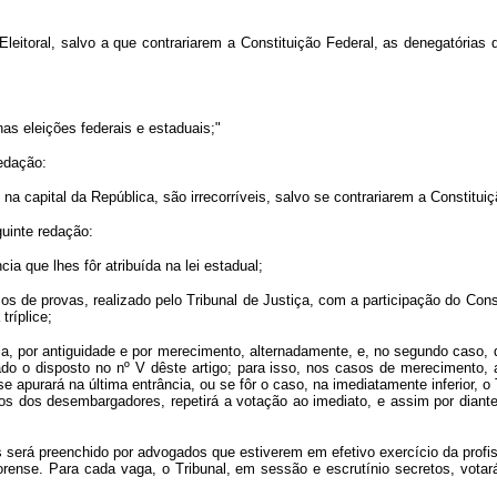
 Eleitoral, salvo a que contrariarem a Constituição Federal, as denegatórias
nas eleições federais e estaduais;"
edação:
na capital da República, são irrecorríveis, salvo se contrariarem a Constitu
guinte redação:
a que lhes fôr atribuída na lei estadual;
rsos de provas, realizado pelo Tribunal de Justiça, com a participação do C
tríplice;
ia, por antiguidade e por merecimento, alternadamente, e, no segundo caso, de
ado o disposto no nº V dêste artigo; para isso, nos casos de merecimento, 
e apurará na última entrância, ou se fôr o caso, na imediatamente inferior, o 
tos dos desembargadores, repetirá a votação ao imediato, e assim por diant
s será preenchido por advogados que estiverem em efetivo exercício da prof
rense. Para cada vaga, o Tribunal, em sessão e escrutínio secretos, votará