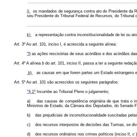
.........................................................................................
i)
os mandados de segurança contra ato do Presidente da R
seu Presidente do Tribunal Federal de Recursos, do Tribunal de 
..........................................................................................
k)
a representação contra inconstitucionalidade de lei ou a
Art. 3º Ao art. 101, inciso I, é acrescida a seguinte alínea:
"l)
as ações rescisórias de seus acórdãos e dos acórdãos da
Art. 4º A alínea
b
do art. 101, inciso II, passa a ter a seguinte redaçã
b)
as causas em que forem partes um Estado estrangeiro e 
Art. 5º Ao art. 101 são acrescidos os seguintes parágrafos:
"§ 1º
Incumbe ao Tribunal Pleno o julgamento;
a)
das causas de competência originária de que trata o i
Ministros de Estado, da Câmara dos Deputados, do Senado Fe
b)
das prejudiciais de inconstitucionalidade suscitadas pel
c)
dos recursos interpostos de decisões das Turmas, se diver
d)
dos recursos ordinários nos crimes políticos (inciso II,
c
)