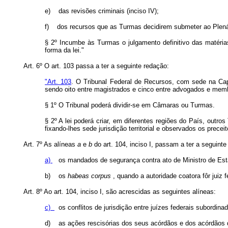
e)
das revisões criminais (inciso IV);
f)
dos recursos que as Turmas decidirem submeter ao Plenár
§ 2º Incumbe às Turmas o julgamento definitivo das matéri
forma da lei."
Art. 6º O art. 103 passa a ter a seguinte redação:
"Art. 103
. O Tribunal Federal de Recursos, com sede na Cap
sendo oito entre magistrados e cinco entre advogados e membr
§ 1º O Tribunal poderá dividir-se em Câmaras ou Turmas.
§ 2º A lei poderá criar, em diferentes regiões do País, outr
fixando-lhes sede jurisdição territorial e observados os precei
Art. 7º As alíneas
a
e
b
do art. 104, inciso I, passam a ter a seguinte
a)
os mandados de segurança contra ato de Ministro de Estad
b)
os
habeas corpus
, quando a autoridade coatora fôr juiz f
Art. 8º Ao art. 104, inciso I, são acrescidas as seguintes alíneas:
c)
os conflitos de jurisdição entre juízes federais subordin
d)
as ações rescisórias dos seus acórdãos e dos acórdão