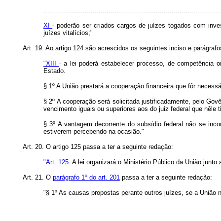
..........................................................................................
XI
- poderão ser criados cargos de juízes togados com inve
juízes vitalícios;"
Art. 19. Ao artigo 124 são acrescidos os seguintes inciso e parágrafo
"XIII
- a lei poderá estabelecer processo, de competência or
Estado.
§ 1º A União prestará a cooperação financeira que fôr necess
§ 2º A cooperação será solicitada justificadamente, pelo Go
vencimento iguais ou superiores aos do juiz federal que nêle ti
§ 3º A vantagem decorrente do subsídio federal não se inc
estiverem percebendo na ocasião."
Art. 20. O artigo 125 passa a ter a seguinte redação:
"Art. 125
. A lei organizará o Ministério Público da União junto a
Art. 21. O
parágrafo 1º do art. 201
passa a ter a seguinte redação:
"§ 1º As causas propostas perante outros juízes, se a União n