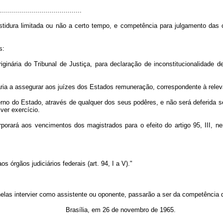
.........................................
stidura limitada ou não a certo tempo, e competência para julgamento das 
s:
iginária do Tribunal de Justiça, para declaração de inconstitucionalidade d
ária a assegurar aos juízes dos Estados remuneração, correspondente à rele
vêrno do Estado, através de qualquer dos seus podêres, e não será deferida 
ver exercício.
orporará aos vencimentos dos magistrados para o efeito do artigo 95, III,
os órgãos judiciários federais (art. 94, I a V)."
elas intervier como assistente ou oponente, passarão a ser da competência do
Brasília, em 26 de novembro de 1965.