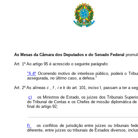
As Mesas da Câmara dos Deputados e do Senado Federal
promul
Art. 1º Ao artigo 95 é acrescido o seguinte parágrafo:
"§ 4º
Ocorrendo motivo de interêsse público, poderá o Tribun
assegurada, no último caso, a defesa."
Art. 2º As alíneas
c
,
f
,
i
e
k
do art. 101, inciso I, passam a ter a se
c)
os Ministros de Estado, os juízes dos Tribunais Superiores
do Tribunal de Contas e os Chefes de missão diplomática de
final do artigo 92;
.........................................................................................
f)
os conflitos de jurisdição entre juízes ou tribunais fe
diferente, entre juízes ou tribunais de Estados diversos, inclus