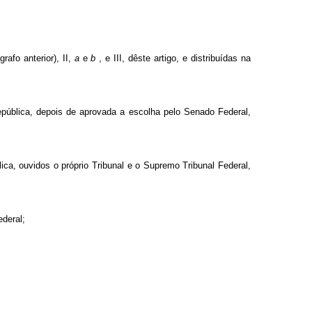
rafo anterior), II,
a
e
b
, e III, dêste artigo, e distribuídas na
epública, depois de aprovada a escolha pelo Senado Federal,
ica, ouvidos o próprio Tribunal e o Supremo Tribunal Federal,
deral;