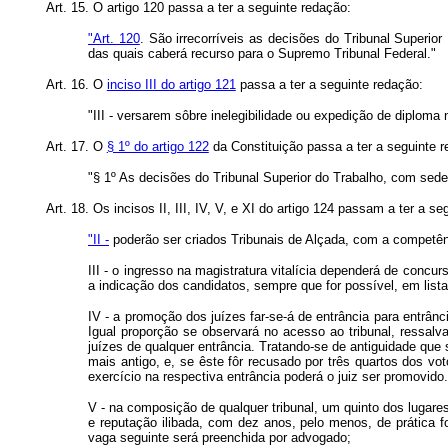
Art. 15. O artigo 120 passa a ter a seguinte redação:
"Art. 120
. São irrecorríveis as decisões do Tribunal Superior
das quais caberá recurso para o Supremo Tribunal Federal."
Art. 16. O
inciso III do artigo 121
passa a ter a seguinte redação:
"III - versarem sôbre inelegibilidade ou expedição de diploma 
Art. 17. O
§ 1º do artigo 122
da Constituição passa a ter a seguinte r
"§ 1º As decisões do Tribunal Superior do Trabalho, com sede 
Art. 18. Os incisos II, III, IV, V, e XI do artigo 124 passam a ter a se
"II -
poderão ser criados Tribunais de Alçada, com a competênci
III - o ingresso na magistratura vitalícia dependerá de concu
a indicação dos candidatos, sempre que for possível, em lista 
IV - a promoção dos juízes far-se-á de entrância para entrânc
Igual proporção se observará no acesso ao tribunal, ressalv
juízes de qualquer entrância. Tratando-se de antiguidade que s
mais antigo, e, se êste fôr recusado por três quartos dos vo
exercício na respectiva entrância poderá o juiz ser promovido.
V - na composição de qualquer tribunal, um quinto dos lugare
e reputação ilibada, com dez anos, pelo menos, de prática fo
vaga seguinte será preenchida por advogado;