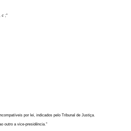
I,
c
;"
compatíveis por lei, indicados pelo Tribunal de Justiça.
o outro a vice-presidência."