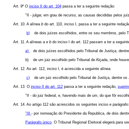
Art. 9º O
inciso II do art. 104
passa a ter a seguinte redação:
"II - julgar, em grau de recurso, as causas decididas pelos juí
Art. 10. A alínea
b
do art. 110, inciso I, passa a ter a seguinte redaçã
b)
de dois juízes escolhidos, entre os seu membros, pelo Tr
Art. 11. A alíneas
a
e
b
do inciso I do art. 112 passam a ter a seguint
a)
de dois juízes escolhidos pelo Tribunal de Justiça, dent
b)
de um juiz escolhido pelo Tribunal de Alçada, onde houve
Art. 12. Ao art. 112, inciso I, é acrescida a seguinte alínea:
c)
de um juiz escolhido pelo Tribunal de Justiça, dentre os J
Art. 13. O
inciso II do art. 112
passa a ter a seguinte redação,
suprim
"II - do juiz federal, e, havendo mais de um, do que fôr escol
Art. 14. Ao artigo 112 são acrescidos os seguintes inciso e parágrafo
"III
- por nomeação do Presidente da Republica, de dois dentre 
Parágrafo único
.
O Tribunal Regional Eleitoral elegerá para s