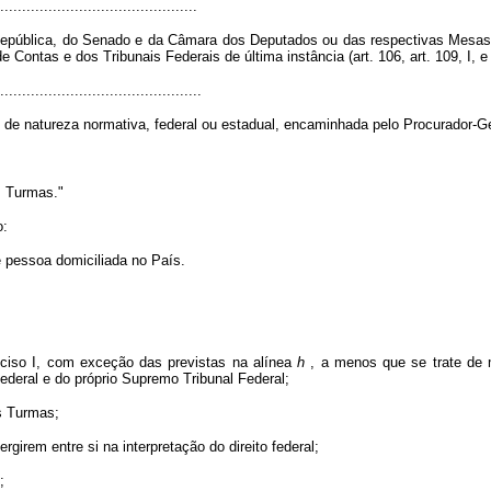
.............................................
epública, do Senado e da Câmara dos Deputados ou das respectivas Mesas,
Contas e dos Tribunais Federais de última instância (art. 106, art. 109, I, e a
..............................................
to de natureza normativa, federal ou estadual, encaminhada pelo Procurador-G
s Turmas."
o:
pessoa domiciliada no País.
nciso I, com exceção das previstas na alínea
h
, a menos que se trate de m
deral e do próprio Supremo Tribunal Federal;
as Turmas;
girem entre si na interpretação do direito federal;
;