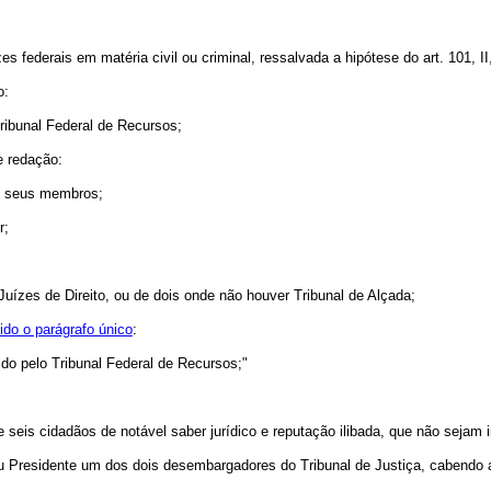
zes federais em matéria civil ou criminal, ressalvada a hipótese do art. 101, I
o:
ibunal Federal de Recursos;
e redação:
re seus membros;
r;
uízes de Direito, ou de dois onde não houver Tribunal de Alçada;
ido o parágrafo único
:
hido pelo Tribunal Federal de Recursos;"
:
seis cidadãos de notável saber jurídico e reputação ilibada, que não sejam in
eu Presidente um dos dois desembargadores do Tribunal de Justiça, cabendo a