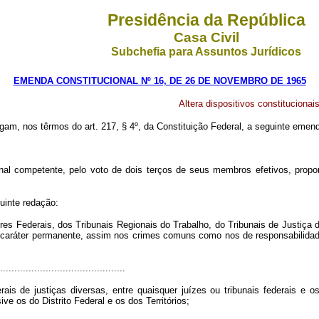
Presidência da República
Casa Civil
Subchefia para Assuntos Jurídicos
EMENDA CONSTITUCIONAL Nº 16, DE 26 DE NOVEMBRO DE 1965
Altera dispositivos constitucionai
gam, nos têrmos do art. 217, § 4º, da Constituição Federal, a seguinte emend
al competente, pelo voto de dois terços de seus membros efetivos, propor a
guinte redação:
 Federais, dos Tribunais Regionais do Trabalho, do Tribunais de Justiça dos
 caráter permanente, assim nos crimes comuns como nos de responsabilidade
............................................
derais de justiças diversas, entre quaisquer juízes ou tribunais federais e 
ive os do Distrito Federal e os dos Territórios;