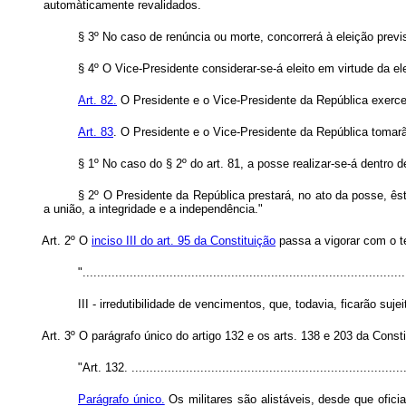
automàticamente revalidados.
§ 3º No caso de renúncia ou morte, concorrerá à eleição previst
§ 4º O Vice-Presidente considerar-se-á eleito em virtude da e
Art. 82.
O Presidente e o Vice-Presidente da República exerce
Art. 83
. O Presidente e o Vice-Presidente da República toma
§ 1º No caso do § 2º do art. 81, a posse realizar-se-á dentro
§ 2º O Presidente da República prestará, no ato da posse, ês
a união, a integridade e a independência."
Art. 2º O
inciso III do art. 95 da Constituição
passa a vigorar com o t
".........................................................................................
III - irredutibilidade de vencimentos, que, todavia, ficarão suje
Art. 3º O parágrafo único do artigo 132 e os arts. 138 e 203 da Const
"Art. 132. ............................................................................
Parágrafo único.
Os militares são alistáveis, desde que ofici