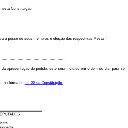
 nesta Constituição;
 para a posse de seus membros e eleição das respectivas Mesas."
.........................................................
 da apresentação do pedido, êste será incluído em ordem do dia, para ser
es, na forma do
art. 38 da Constituição.
DEPUTADOS
dente
esidente