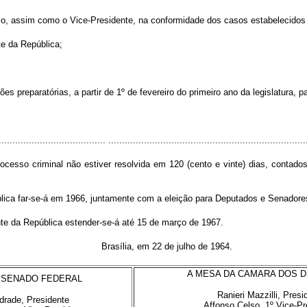
ê-lo, assim como o Vice-Presidente, na conformidade dos casos estabelecidos
te da República;
 preparatórias, a partir de 1º de fevereiro do primeiro ano da legislatura,
..................................... .........................................................................
esso criminal não estiver resolvida em 120 (cento e vinte) dias, contados
ública far-se-á em 1966, juntamente com a eleição para Deputados e Senador
te da República estender-se-á até 15 de março de 1967.
Brasília, em 22 de julho de 1964.
A MESA DA CAMARA DOS 
 SENADO FEDERAL
Ranieri Mazzilli, Presi
drade, Presidente
Affonso Celso, 1º Vice-Pr