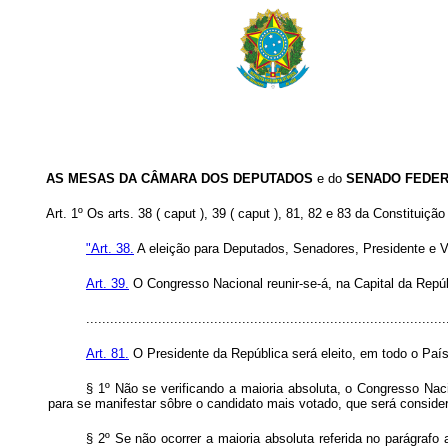
AS MESAS DA CÂMARA DOS DEPUTADOS
e do
SENADO FEDE
Art. 1º Os arts. 38 ( caput ), 39 ( caput ), 81, 82 e 83 da Constitui
"Art. 38.
A eleição para Deputados, Senadores, Presidente e V
Art. 39.
O Congresso Nacional reunir-se-á, na Capital da Repúb
..........................................................................................
Art. 81.
O Presidente da República será eleito, em todo o País,
§ 1º Não se verificando a maioria absoluta, o Congresso Naci
para se manifestar sôbre o candidato mais votado, que será conside
§ 2º Se não ocorrer a maioria absoluta referida no parágrafo 