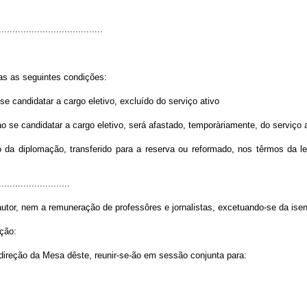
......................................
das as seguintes condições:
se candidatar a cargo eletivo, excluído do serviço ativo
o se candidatar a cargo eletivo, será afastado, temporàriamente, do serviço at
 ato da diplomação, transferido para a reserva ou reformado, nos têrmos da
..........................
tor, nem a remuneração de professôres e jornalistas, excetuando-se da isenç
ação:
ireção da Mesa dêste, reunir-se-ão em sessão conjunta para: