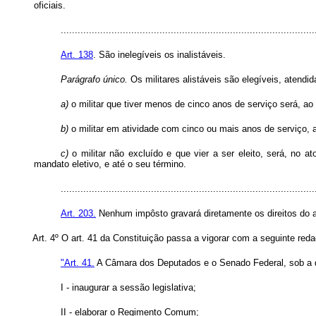
oficiais.
..........................................................................................
Art. 138
. São inelegíveis os inalistáveis.
Parágrafo único.
Os militares alistáveis são elegíveis, atendi
a)
o militar que tiver menos de cinco anos de serviço será, ao 
b)
o militar em atividade com cinco ou mais anos de serviço, a
c)
o militar não excluído e que vier a ser eleito, será, no
mandato eletivo, e até o seu término.
..........................................................................................
Art. 203.
Nenhum impôsto gravará diretamente os direitos do au
Art. 4º O art. 41 da Constituição passa a vigorar com a seguinte red
"Art. 41.
A Câmara dos Deputados e o Senado Federal, sob a d
I - inaugurar a sessão legislativa;
II - elaborar o Regimento Comum;