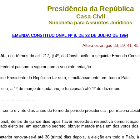
Presidência da República
Casa Civil
Subchefia para Assuntos Jurídicos
EMENDA CONSTITUCIONAL Nº 9, DE 22 DE JULHO DE 1964
Altera os artigos 38, 39, 41, 45
RAL
, nos têrmos do art. 217, § 4º, da Constituição, a seguinte Emenda Consti
ção Federal passam a vigorar com a seguinte redação:
ice-Presidente da República far-se-á, simultâneamente, em todo o País.
lica, a 1º de março de cada ano, e funcionará até 1º de dezembro.
.............................
 cento e vinte dias antes do têrmo do período presidencial, por maioria abso
onal, dentro de quinze dias após haver recebido a respectiva comunicação d
rado eleito se, em escrutínio secreto, obtiver metade mais um dos votos do
anterior renovar-se-á até 30 (trinta) dias depois, a eleição em todo o País, 