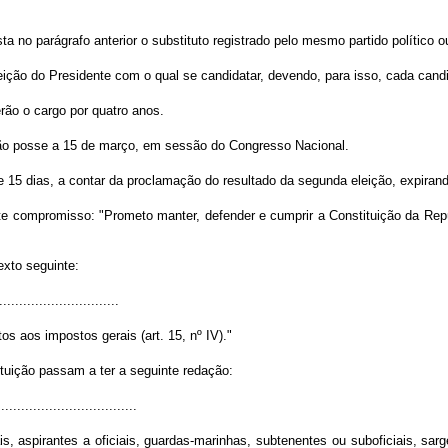
a no parágrafo anterior o substituto registrado pelo mesmo partido político ou
leição do Presidente com o qual se candidatar, devendo, para isso, cada cand
rão o cargo por quatro anos.
rão posse a 15 de março, em sessão do Congresso Nacional.
 de 15 dias, a contar da proclamação do resultado da segunda eleição, expira
te compromisso: "Prometo manter, defender e cumprir a Constituição da Repúb
exto seguinte:
..............................
itos aos impostos gerais (art. 15, nº IV)."
ituição passam a ter a seguinte redação:
..................................
ais, aspirantes a oficiais, guardas-marinhas, subtenentes ou suboficiais, sa