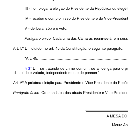
III - homologar a eleição do Presidente da República ou eleg
IV - receber o compromisso do Presidente e do Vice-Presiden
V - deliberar sôbre o veto.
Parágrafo único.
Cada uma das Câmaras reunir-se-á, em sessões
Art. 5º É incluído, no art. 45 da Constituição, o seguinte parágrafo:
"Art. 45. ...............................................................................
§ 3º
Em se tratando de crime comum, se a licença para o proc
discutido e votado, independentemente de parecer."
Art. 6º A próxima eleição para Presidente e Vice-Presidente da Rep
Parágrafo único.
Os mandatos dos atuais Presidente e Vice-Presiden
A MESA DO
Moura An