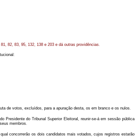
, 81, 82, 83, 95, 132, 138 e 203 e dá outras providências.
tucional:
luta de votos, excluídos, para a apuração desta, os em branco e os nulos.
o Presidente do Tribunal Superior Eleitoral, reunir-se-á em sessão pública
s seus membros.
à qual concorrerão os dois candidatos mais votados, cujos registros estarão