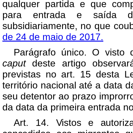
qualquer partida e que com
para
entrada
e
saída
subsidiariamente,
no que coub
de 24 de maio de 2017.
Parágrafo único. O visto 
caput
deste artigo observa
previstas no art. 15 desta L
território
nacional
até
a
data
d
seu
detentor
ao prazo improrr
da data da primeira entrada no
Art. 14.
Vistos
e
autoriz