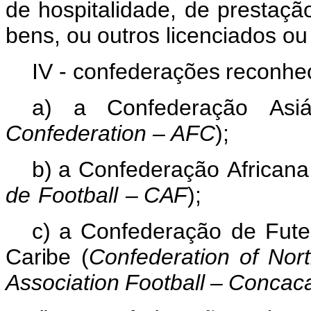
de hospitalidade,
de
prestaçã
bens,
ou
outros
licenciados
ou
IV - confederações
reconhe
a) a
Confederação
Asiá
Confederation
–
AFC
);
b) a
Confederação
Africana
de
Football
–
CAF
);
c) a
Confederação
de
Fute
Caribe
(
Confederation
of
Nort
Association
Football
–
Concaca