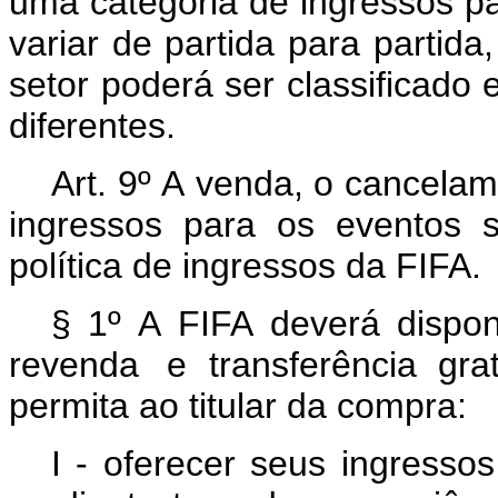
uma categoria de ingressos
p
variar
de
partida
para
partida,
setor poderá ser classificado 
diferentes.
Art. 9º
A
venda,
o
cancelam
ingressos
para
os eventos 
política de ingressos da FIFA.
§
1º
A
FIFA
deverá
dispon
revenda
e transferência gra
permita ao titular da compra:
I - oferecer seus ingresso