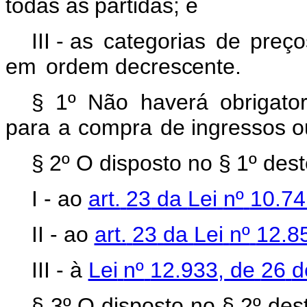
todas
as
partidas;
e
III -
as
categorias
de
preço
em
ordem
decrescente.
§
1º
Não
haverá
obrigato
para
a
compra
de ingressos o
§
2º
O
disposto
no
§
1º
dest
I - ao
art.
23
da
Lei
nº
10.74
II - ao
art.
23
da
Lei
nº
12.8
III - à
Lei
nº
12.933,
de
26
d
§ 3º O disposto no §
2º des