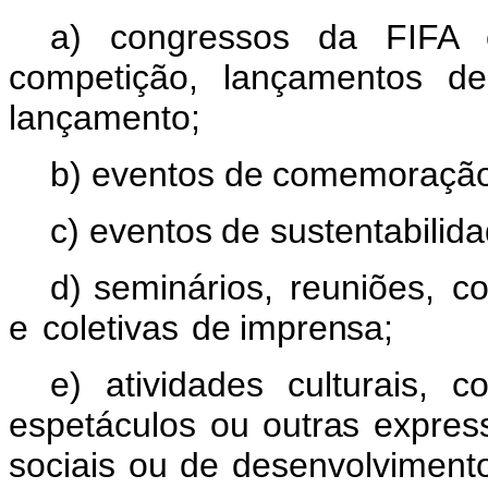
a) congressos da FIFA e
competição, lançamentos de
lançamento;
b) eventos
de
comemoraçã
c) eventos
de
sustentabilid
d) seminários,
reuniões,
co
e
coletivas
de
imprensa;
e) atividades
culturais,
co
espetáculos
ou
outras
expres
sociais ou de desenvolvimento