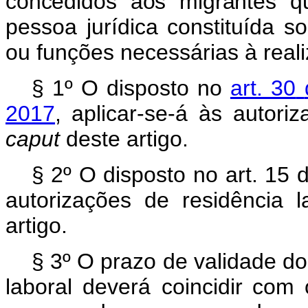
concedidos
aos
migrantes
q
pessoa jurídica constituída so
ou funções necessárias à reali
§
1º
O
disposto
no
art. 30
2017
,
aplicar-se-á
às autoriz
caput
deste artigo.
§ 2º O disposto no art.
15 d
autorizações de residência 
artigo.
§ 3º O prazo de validade do
laboral deverá coincidir
com