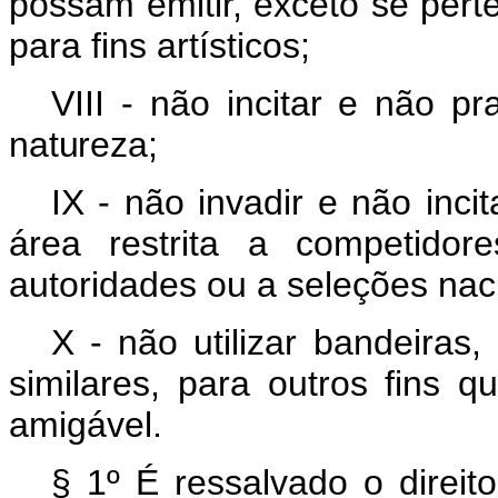
possam
emitir,
exceto
se
pert
para fins artísticos;
VIII - não
incitar
e
não
pra
natureza;
IX - não invadir e não inci
área restrita a competidor
autoridades ou a seleções nac
X - não utilizar bandeiras
similares, para outros fins 
amigável.
§ 1º É ressalvado o direito