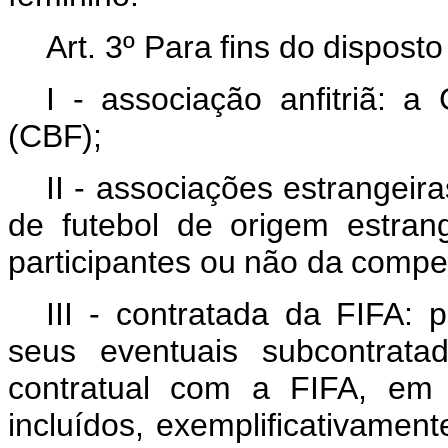
Art. 3º
Para
fins
do
disposto
I - associação
anfitriã:
a
(CBF);
II - associações estrangei
de futebol de origem
estrang
participantes
ou
não
da
compe
III - contratada da FIFA: p
seus eventuais subcontrata
contratual com a FIFA, em 
incluídos, exemplificativamen