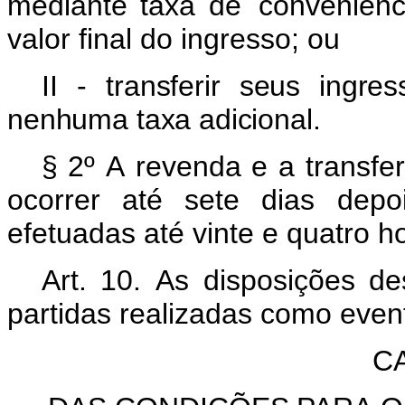
mediante taxa de
conveniênc
valor final do ingresso; ou
II -
transferir
seus
ingres
nenhuma
taxa
adicional.
§
2º
A
revenda
e
a
transfe
ocorrer
até
sete
dias dep
efetuadas até vinte e quatro h
Art. 10.
As disposições de
partidas realizadas como event
C