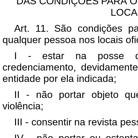
DAS
CONDIÇÕES
PARA
O
LOCA
Art. 11.
São condições p
qualquer pessoa nos locais ofic
I - estar na posse 
credenciamento, devidamente
entidade por ela indicada;
II - não
portar
objeto
qu
violência;
III - consentir
na
revista
pes