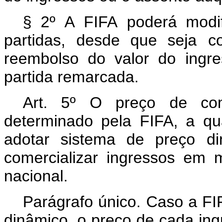
§
2º
A
FIFA
poderá
modif
partidas,
desde
que
seja c
reembolso
do
valor
do
ingr
partida remarcada.
Art. 5º
O preço de come
determinado pela FIFA, a qu
adotar
sistema
de
preço
d
comercializar ingressos em m
nacional.
Parágrafo
único.
Caso
a
FI
dinâmico,
o
preço de cada ing