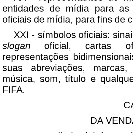
entidades de mídia para
as
oficiais
de
mídia,
para
fins
de
c
XXI - símbolos
oficiais:
sinai
slogan
oficial, cartas of
representações bidimensionai
suas
abreviações,
marcas
música,
som,
título e qualq
FIFA.
C
DA
VEND