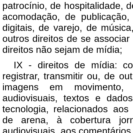
patrocínio, de hospitalidade, d
acomodação, de publicação,
digitais,
de
varejo,
de
música
outros
direitos
de
se
associar
direitos não sejam de mídia;
IX - direitos
de
mídia:
c
registrar,
transmitir
ou, de out
imagens em movimento, 
audiovisuais, textos e dad
tecnologia, relacionados
aos
de
arena,
à
cobertura
jor
audiovisuais, aos comentários