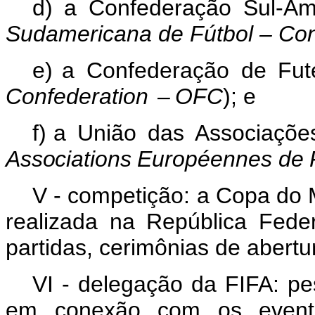
d) a Confederação Sul-Am
Sudamericana de Fútbol – Co
e) a
Confederação
de
Fut
Confederation
–
OFC
);
e
f) a
União
das
Associaçõe
Associations
Européennes
de
V - competição: a Copa do 
realizada na República Feder
partidas, cerimônias de abert
VI - delegação da FIFA: p
em conexão com os eventos 