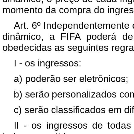
momento da compra do ingress
Art. 6º
Independentemente
dinâmico,
a
FIFA poderá de
obedecidas as seguintes regra
I -
os
ingressos:
a) poderão
ser
eletrônicos;
b) serão
personalizados
co
c) serão
classificados
em
di
II -
os
ingressos
de
todas