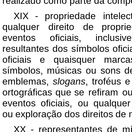
realizado como parte da compet
XIX - propriedade
intelec
qualquer
direito
de propri
eventos
oficiais,
inclusive
resultantes
dos
símbolos
ofici
oficiais
e
quaisquer marca
símbolos,
músicas
ou
sons
d
emblemas,
slogans
, troféus 
ortográficas que se
refiram
o
eventos
oficiais,
ou
qualquer
ou
exploração
dos
direitos
de
XX - representantes de mí