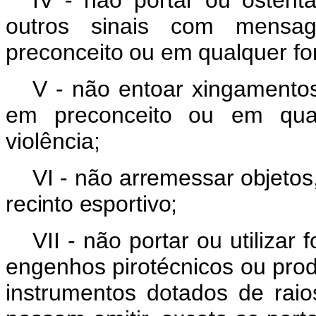
IV - não portar ou ostenta
outros sinais com mensag
preconceito
ou
em
qualquer
f
V - não
entoar
xingamento
em
preconceito
ou em qual
violência;
VI -
não
arremessar
objetos
recinto
esportivo;
VII - não portar ou utilizar 
engenhos pirotécnicos ou
prod
instrumentos
dotados
de
raio