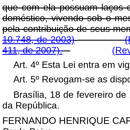
que com ela possuam laços 
doméstico, vivendo sob o m
pela contribuição de s
10.748, de 2003)
(
411, de 2007).
(Rev
Art. 4º Esta Lei entra em vi
Art. 5º Revogam-se as dispo
Brasília, 18 de fevereiro d
da República.
FERNANDO HENRIQUE CA