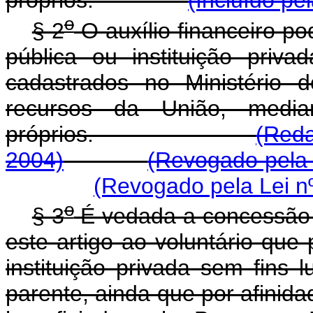
próprios.
(Incluído pe
o
§ 2
O auxílio financeiro p
pública ou instituição priva
cadastrados no Ministério 
recursos da União, media
próprios.
(Red
2004)
(Revogado pela 
(Revogado pela Lei n
o
§ 3
É vedada a concessão d
este artigo ao voluntário que 
instituição privada sem fins l
parente, ainda que por afinida