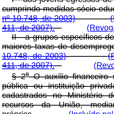
cumprindo medidas sóci
nº 10.748, de 2003)
411, de 2007).
(Revoga
II - a grupos específicos 
maiores taxas de d
10.748, de 2003)
(
411, de 2007).
(Revo
o
§ 2
O auxílio financeiro
pública ou instituição priva
cadastrados no Ministério 
recursos da União, media