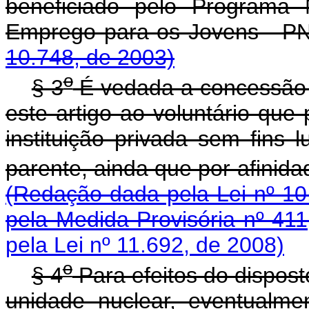
beneficiado pelo Programa 
Emprego para os Jov
10.748, de 2003)
o
§ 3
É vedada a concessão d
este artigo ao voluntário que 
instituição privada sem fins l
parente, ainda que por afinida
(Redação dada pela Lei nº 10
pela Medida Provisória nº 411
pela Lei nº 11.692, de 2008)
o
§ 4
Para efeitos do disposto
unidade nuclear, eventualme