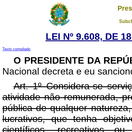
Pres
Subch
LEI Nº 9.608, DE 
Texto compilado
O PRESIDENTE DA REPÚ
Nacional decreta e eu sanciono
Art. 1º Considera-se serviç
atividade não remunerada, pr
pública de qualquer natureza, 
lucrativos, que tenha objetiv
científicos, recreativos ou