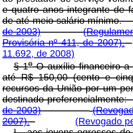
e quatro anos integrante de 
de até meio salário m
de 2003)
(Regulame
Provisória nº 411, de 2007).
11.692, de 2008)
o
§ 1
O auxílio financeiro a
até R$ 150,00 (cento e cin
recursos da União por um pe
destinado preferencial
de 2003)
(Revogad
2007).
(Revogado pe
I - aos jovens egressos de