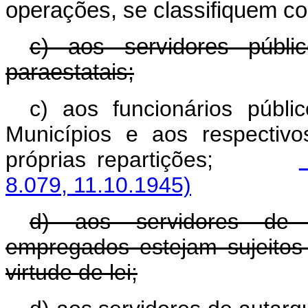
operações, se classifiquem co
c) aos servidores públ
paraestatais;
c) aos funcionários públ
Municípios e aos respectiv
próprias repartições;
8.079, 11.10.1945)
d) aos servidores de au
empregados estejam sujeitos
virtude de lei;