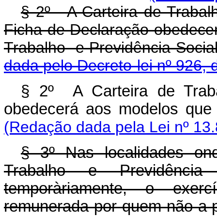
§ 2º - A Carteira de Trabal
Ficha de Declaração obedecer
Trabalho e Previdên
dada pelo Decreto-lei nº 926, 
§ 2º A Carteira de Trab
obedecerá aos modelos que 
(Redação dada pela Lei nº 13.
§ 3º Nas localidades on
Trabalho e Previdência
temporàriamente, o exer
remunerada por quem não a p