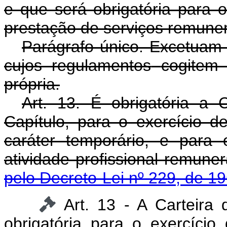
e que será obrigatória para 
prestação de serviços remune
Parágrafo único. Excetuam-
cujos regulamentos
cogitem 
própria.
Art. 13. É obrigatória a C
Capítulo, para o exercício 
caráter temporário, e para 
atividade profission
pelo Decreto-Lei nº 229, de 1
Art. 13 - A Carteira
obrigatória para o exercício