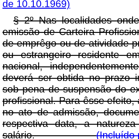
de 10.10.1969)
§ 2º Nas localidades ond
emissão de Carteira Profissio
de emprêgo ou de atividade pr
ou estrangeiro residente em
nacional, independentemente
deverá ser obtida no prazo i
sob pena de suspensão do ex
profissional. Para êsse efeit
no ato de admissão, docume
respectiva data, a naturez
salário.
(Incluído