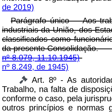
de 2019)
Parágrafo único - Aos tra
industriais da União, dos Est
classificados como funcionári
da presente Consol
nº 8.079, 11.10.1945)
nº 8.249, de 1945)
Art. 8º - As autorid
Trabalho, na falta de disposiç
conforme o caso, pela jurispru
outros princípios e normas g