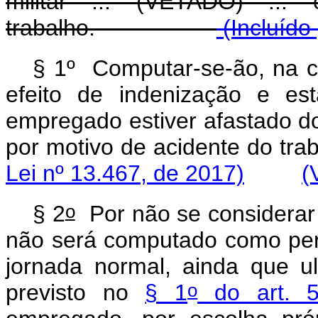
militar ... (VETADO) ..
trabalho.
(Incluído
§ 1º Computar-se-ão, na c
efeito de indenização e es
empregado estiver afastado do 
por motivo de acidente
Lei nº 13.467, de 2017)
(
o
§ 2
Por não se considerar
não será computado como perí
jornada normal, ainda que ul
o
previsto no
§ 1
do art. 5