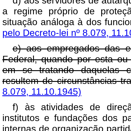
d) aos servidores de autarq
a regime próprio de proteç
situação análoga à dos func
pelo Decreto-lei nº 8.079, 11.
e) aos empregados das e
Federal, quando por esta ou 
em se tratando daquelas cu
resultem de circunstâncias
8.079, 11.10.1945)
f) às atividades de dire
institutos e fundações dos p
internas de organização par