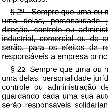
§ 2º - Sempre que uma ou 
uma delas, personalidade j
direção, controle ou adminis
industrial, comercial ou de 
serão, para os efeitos da r
responsáveis a empresa princ
o
§ 2
Sempre que uma ou ma
uma delas, personalidade juríd
controle ou administração 
guardando cada uma sua aut
serão responsáveis solidaria