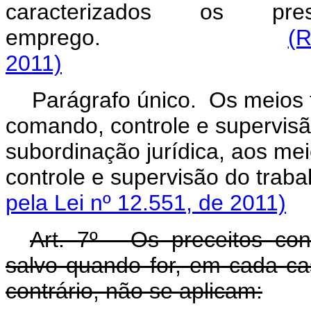
caracterizados os pr
emprego.
(R
2011)
Parágrafo único. Os meios 
comando, controle e supervisã
subordinação jurídica, aos me
controle e supervisão 
pela Lei nº 12.551, de 2011)
Art. 7º - Os preceitos co
salvo quando for, em cada c
contrário, não se aplicam: