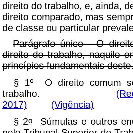
direito do trabalho, e, ainda,
direito comparado, mas semp
de classe ou particular preval
Parágrafo único - O direi
direito do trabalho, naquilo
princípios fundamentais deste
§ 1º O direito comum ser
trabalho.
(Re
2017)
(Vigência)
o
§ 2
Súmulas e outros enun
pelo Tribunal Superior do Tra