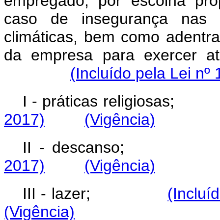
empregado, por escolha pró
caso de insegurança nas 
climáticas, bem como adentr
da empresa para exercer ativ
(Incluído pela Lei nº
I - práticas religio
2017)
(Vigência)
II - descans
2017)
(Vigência)
III - lazer;
(Incluí
(Vigência)