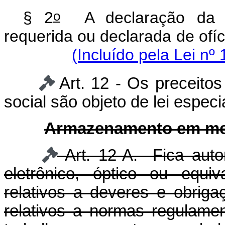
o
§ 2
A declaração da pr
requerida ou declarada de ofí
(Incluído pela Lei nº
Art. 12 - Os preceito
social são objeto de lei especia
Armazenamento em mei
Art. 12-A. Fica aut
eletrônico, óptico ou equi
relativos a deveres e obrigaç
relativos a normas regulam