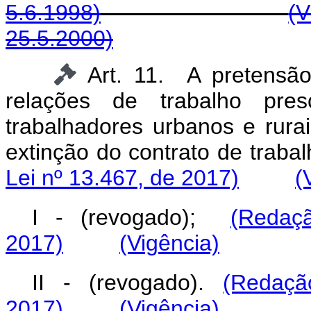
5.6.1998)
(V
25.5.2000)
Art. 11. A pretensão
relações de trabalho pr
trabalhadores urbanos e rurai
extinção do contrato 
Lei nº 13.467, de 2017)
(
I - (revogado);
(Redaç
2017)
(Vigência)
II - (revogado).
(Redaçã
2017)
(Vigência)