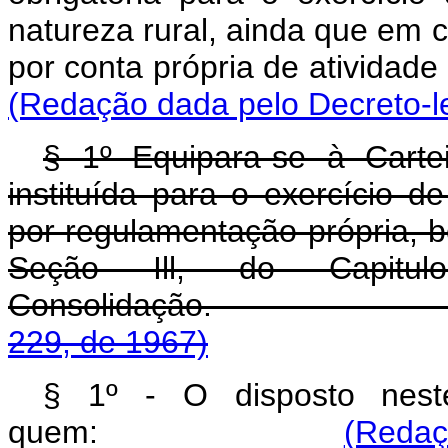
natureza rural, ainda que em c
por conta própria de ativ
(Redação dada pelo Decreto-le
§ 1º Equipara-se à Carteir
instituída para o exercício d
por regulamentação própria, 
Seção Ill, do Capitu
Consolidação
229, de 1967)
§ 1º - O disposto neste
quem:
(Redaç