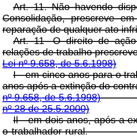
Art. 11. Não havendo disp
Consolidação, prescreve em 
reparação de qualquer ato infri
Art. 11 -O direito de ação
relações de trabalho prescreve
Lei nº 9.658, de 5.6.1998)
I - em cinco anos para o tra
anos após a extinção
nº 9.658, de 5.6.1998)
nº 28 de 25.5.2000)
Il - em dois anos, após a e
o trabalhador ru