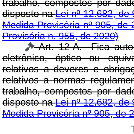
trabalho, compostos por da
disposto na
Lei nº 12.682, de 
Medida Provisória nº 905, de 
Provisória n. 955, de 2020)
Art. 12-A. Fica aut
eletrônico, óptico ou equi
relativos a deveres e obrigaç
relativos a normas regulam
trabalho, compostos por da
disposto na
Lei nº 12.682, de 
Medida Provisória nº 905, de 