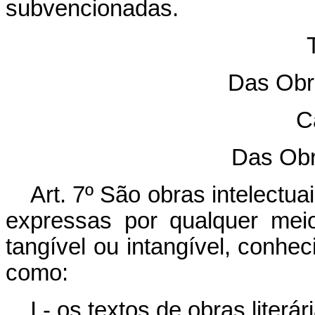
subvencionadas.
T
Das Obra
C
Das Obr
Art. 7º São obras intelectua
expressas por qualquer mei
tangível ou intangível, conhec
como:
I - os textos de obras literár