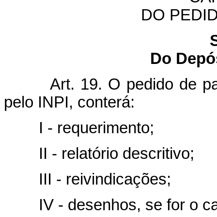
DO PEDI
Do Depós
Art. 19. O pedido de p
pelo INPI, conterá:
I - requerimento;
II - relatório
descritivo;
III - reivindicações;
IV - desenhos, se for o c