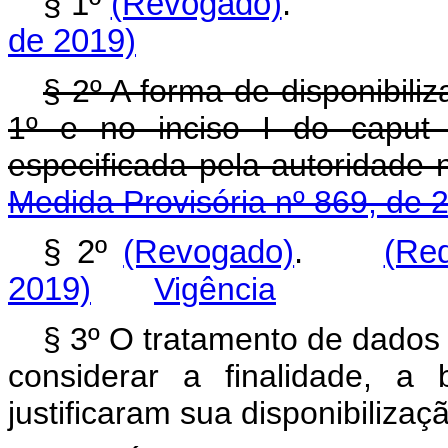
§ 1º
(Revogado)
de 2019)
§ 2º A forma de disponibili
1º e no inciso I do
capu
especificada pela auto
Medida Provisória nº 869, de 
§ 2º
(Revogado)
.
(Re
2019)
Vigência
§ 3º O tratamento de dados 
considerar a finalidade, a
justificaram sua disponibilizaç