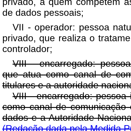
privado, a quem competem as
de dados pessoais;
VII - operador: pessoa natur
privado, que realiza o trata
controlador;
VIII - encarregado: pessoa 
que atua como canal de com
titulares e a autoridade naciona
VIII - encarregado: pessoa 
como canal de comunicação en
dados e a Autoridade Na
(Redação dada pela Medida Pr