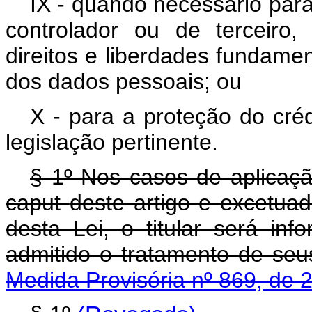
IX - quando necessário para
controlador ou de terceiro
direitos e liberdades fundamen
dos dados pessoais; ou
X - para a proteção do créd
legislação pertinente.
§ 1º Nos casos de aplicação
caput
deste artigo e excetuad
desta Lei, o titular será i
admitido o tratamento
Medida Provisória nº 869, de 