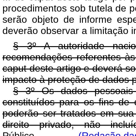
procedimentos sob tutela de pe
serão objeto de informe espe
deverão observar a limitação i
§ 3º A autoridade nacio
recomendações referentes às 
caput
deste artigo e deverá so
impacto à proteção de dados 
§ 3º Os dados pessoais
constituídos para os fins de 
poderão ser tratados em sua 
direito privado, não incl
Público.
(Redação dad