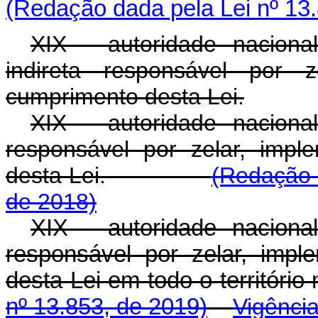
(Redação dada pela Lei nº 13
XIX - autoridade naciona
indireta responsável por z
cumprimento desta Lei.
XIX - autoridade naciona
responsável por zelar, impl
desta Lei.
(Redação 
de 2018)
XIX - autoridade naciona
responsável por zelar, impl
desta Lei em todo o territór
nº 13.853, de 2019)
Vigênci