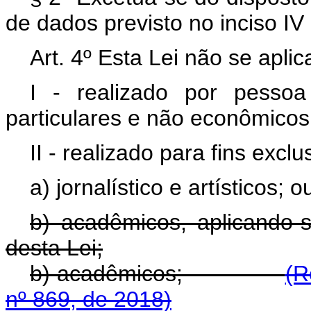
de dados previsto no inciso IV
Art. 4º Esta Lei não se apli
I - realizado por pessoa
particulares e não econômicos
II - realizado para fins excl
a) jornalístico e artísticos; o
b) acadêmicos, aplicando-s
desta Lei;
b) acadêmicos;
(R
nº 869, de 2018)