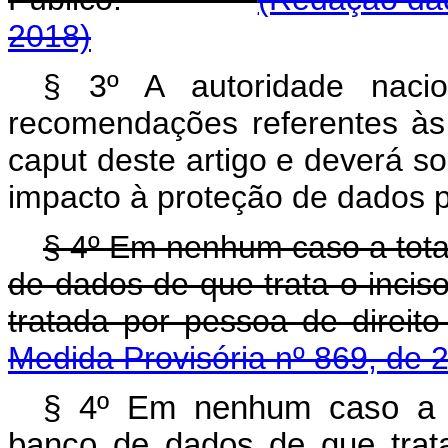
2018)
§ 3º A autoridade nacio
recomendações referentes às 
caput
deste artigo e deverá so
impacto à proteção de dados 
§ 4º Em nenhum caso a tota
de dados de que trata o inciso
tratada por pessoa de 
Medida Provisória nº 869, de 
§ 4º Em nenhum caso a t
banco de dados de que trata