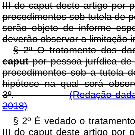
III do
caput
deste artigo por 
procedimentos sob tutela de pe
serão objeto de informe espe
deverão observar a limitação i
§ 2º O tratamento dos dad
caput
por pessoa jurídica de
procedimentos sob a tutela de
hipótese na qual será obser
3º.
(Redação dada
2018)
§ 2º É vedado o tratamento
III do
caput
deste artigo por 