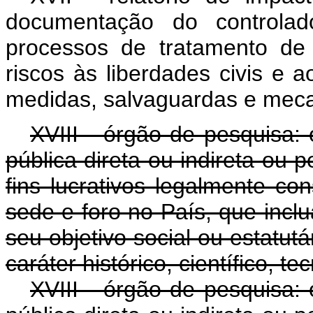
documentação do controla
processos de tratamento de
riscos às liberdades civis e 
medidas, salvaguardas e meca
XVIII - órgão de pesquisa:
pública direta ou indireta ou p
fins lucrativos legalmente con
sede e foro no País, que incl
seu objetivo social ou estatut
caráter histórico, científico, te
XVIII - órgão de pesquisa: