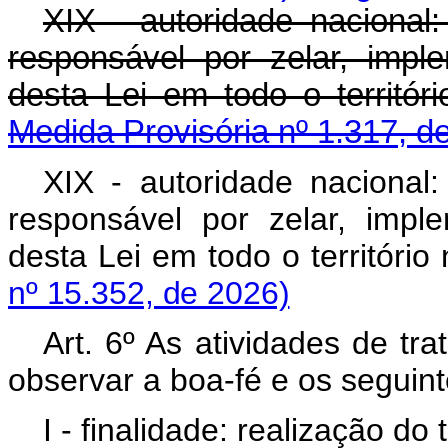
XIX - autoridade nacional:
responsável por zelar, impl
desta Lei em todo o territ
Medida Provisória nº 1.317, d
XIX - autoridade nacional:
responsável por zelar, impl
desta
Lei
em todo o territór
nº 15.352, de 2026)
Art. 6º As atividades de t
observar a boa-fé e os seguint
I - finalidade: realização do