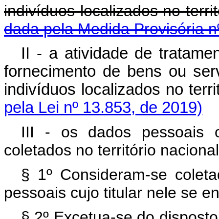
indivíduos localizados no 
dada pela Medida Provisória n
II - a atividade de tratame
fornecimento de bens ou ser
indivíduos localizados no ter
pela Lei nº 13.853, de 2019)
III - os dados pessoais 
coletados no território nacional
§ 1º Consideram-se coletad
pessoais cujo titular nele se 
§ 2º Excetua-se do disposto 