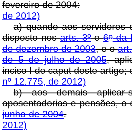
fevereiro de 2004:
de 2012)
a) quando aos servidores 
o
disposto nos
arts. 3º
e
6
da E
de dezembro de 2003
, e o
art
de 5 de julho de 2005
, apl
inciso I do caput deste artigo;
nº 12.775, de 2012)
b) aos demais aplicar-
aposentadorias e pensões, o 
junho de 2004
.
2012)