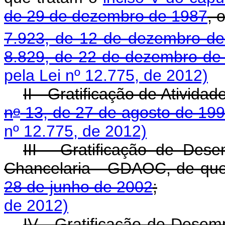
de 29 de dezembro de 1987
, 
7.923, de 12 de dezembro d
8.829, de 22 de dezembro de
pela Lei nº 12.775, de 2012)
II - Gratificação de Ativida
o
n
13, de 27 de agosto de 19
nº 12.775, de 2012)
III - Gratificação de Des
Chancelaria - GDAOC, de que
28 de junho de 2002
;
de 2012)
IV - Gratificação de Desem