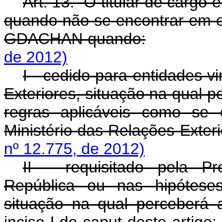
Art. 13. O titular de cargo e
quando não se encontrar em e
GDACHAN quando:
de 2012)
I - cedido para entidades v
Exteriores, situação na qua
regras aplicáveis como se 
Ministério das Relações Exteri
nº 12.775, de 2012)
II - requisitado pela Pr
República ou nas hipóteses
situação na qual perceberá
inciso I do caput deste artigo;