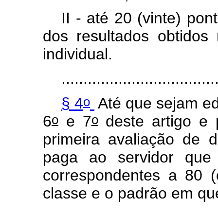
II - até 20 (vinte) po
dos resultados obtido
individual.
...................................
o
§ 4
Até que sejam edi
o
o
6
e 7
deste artigo e 
primeira avaliação de
paga ao servidor que 
correspondentes a 80 (
classe e o padrão em que
...................................