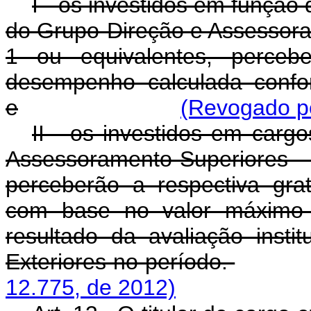
I - os investidos em funçã
do Grupo-Direção e Assessoram
1 ou equivalentes, percebe
desempenho calculada confo
e
(Revogado pe
II - os investidos em car
Assessoramento Superiores - D
perceberão a respectiva gra
com base no valor máximo d
resultado da avaliação insti
Exteriores no período.
12.775, de 2012)