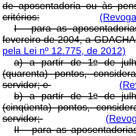
de aposentadoria ou às pen
critérios:
(Revoga
I - para as aposentadoria
fevereiro de 2004, a GDACHA
pela Lei nº 12.775, de 2012)
o
a) a partir de 1
de julh
(quarenta) pontos, conside
servidor; e
(Re
o
b) a partir de 1
de julh
(cinqüenta) pontos, conside
servidor;
(Revog
II - para as aposentadoria