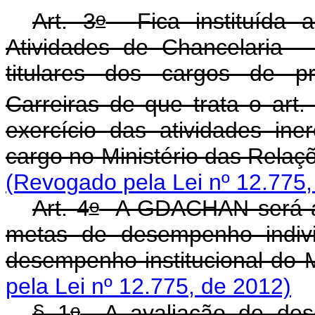
o
Art. 3
Fica instituída
Atividades de Chancelaria 
titulares dos cargos de pr
Carreiras de que trata o art.
exercício das atividades ine
cargo no Ministério das Relaç
(Revogado pela Lei nº 12.775,
o
Art. 4
A GDACHAN será atr
metas de desempenho indiv
desempenho institucional do
pela Lei nº 12.775, de 2012)
o
§ 1
A avaliação de desem