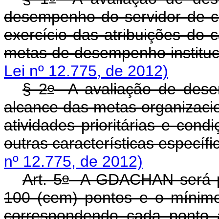
desempenho do servidor de 
exercício das atribuições do 
metas de desempenho instituc
Lei nº 12.775, de 2012)
o
§ 2
A avaliação de desemp
alcance das metas organizacio
atividades prioritárias e cond
outras características específi
nº 12.775, de 2012)
o
Art. 5
A GDACHAN será pa
100 (cem) pontos e o mínimo 
correspondendo cada ponto 