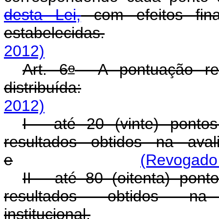
desta Lei,
com efeitos fina
estabelecidas.
2012)
o
Art. 6
A pontuação ref
distribuída:
2012)
I - até 20 (vinte) ponto
resultados obtidos na aval
e
(Revogado 
II - até 80 (oitenta) pon
resultados obtidos n
institucional.