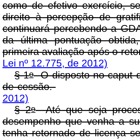
como de efetivo exercício, 
direito à percepção de grat
continuará percebendo a GD
da última pontuação obtida
primeira avaliação após o reto
Lei nº 12.775, de 2012)
o
§ 1
O disposto no caput de
de cessão.
2012)
o
§ 2
Até que seja proces
desempenho que venha a surti
tenha retornado de licença 