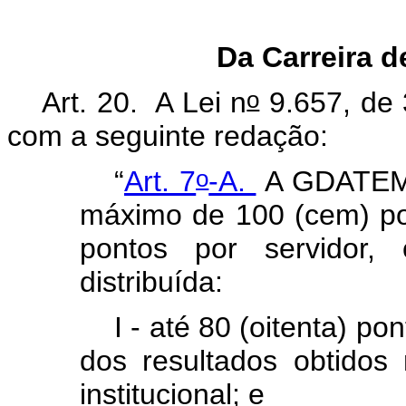
Da Carreira d
o
Art. 20. A Lei n
9.657, de 
com a seguinte redação:
o
“
Art. 7
-A.
A GDATEM s
máximo de 100 (cem) pon
pontos por servidor,
distribuída:
I - até 80 (oitenta) p
dos resultados obtido
institucional; e