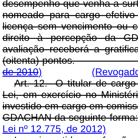
desempenho que venha a surtir
nomeado para cargo efetivo
licença sem vencimento ou 
direito à percepção da G
avaliação receberá a gratifi
(oitenta) pontos
de 2010
)
(Revogado
Art. 12. O titular de cargo
Lei, em exercício no Ministé
investido em cargo em comissã
GDACHAN da seguinte forma:
Lei nº 12.775, de 2012)