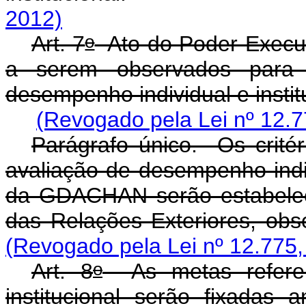
2012)
o
Art. 7
Ato do Poder Executi
a serem observados para 
desempenho individual e inst
(Revogado pela Lei nº 12.7
Parágrafo único. Os critér
avaliação de desempenho indivi
da GDACHAN serão estabelec
das Relações Exteriores, obse
(Revogado pela Lei nº 12.775,
o
Art. 8
As metas referen
institucional serão fixadas