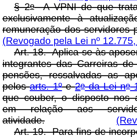
o
§ 2
A VPNI de que trata
exclusivamente à atualizaç
remuneração dos servidores p
(Revogado pela Lei nº 12.775,
Art. 18. Aplica-se às apos
integrantes das Carreiras de 
pensões, ressalvadas as ap
o
o
pelos
arts. 1º
e
2
da Lei n
1
que couber, o disposto nos a
em relação aos servi
atividade.
(Rev
Art. 19. Para fins de inc