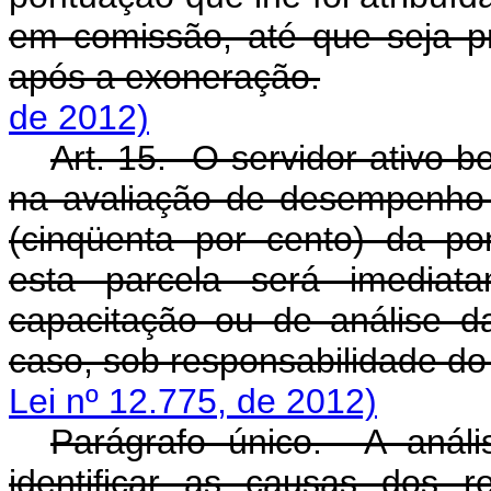
em comissão, até que seja p
após a exoneração.
de 2012)
Art. 15. O servidor ativo 
na avaliação de desempenho i
(cinqüenta por cento) da p
esta parcela será imediat
capacitação ou de análise d
caso, sob responsabilidade 
Lei nº 12.775, de 2012)
Parágrafo único. A análi
identificar as causas dos r