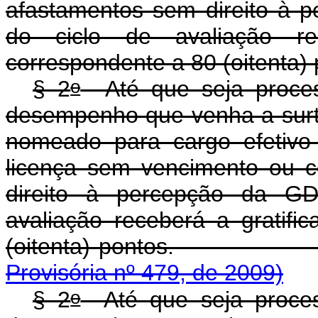
afastamentos sem direito à
do ciclo de avaliação re
correspondente a 80 (oitenta) 
o
§ 2
Até que seja proces
desempenho que venha a surtir
nomeado para cargo efetivo
licença sem vencimento ou 
direito à percepção da G
avaliação receberá a gratifi
(oitenta) pon
Provisória nº 479, de 2009)
o
§ 2
Até que seja proces