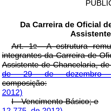
PÚBLI
Da Carreira de Oficial d
Assistent
o
Art. 1
A estrutura remune
integrantes da Carreira de Ofi
Assistente de Chancelaria, de
de 29 de dezembro 
composição:
2012)
I - Vencimento Básico; e
12.775, de 2012)