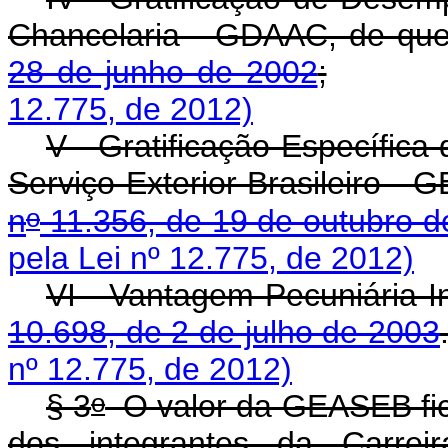
Chancelaria - GDAAC, de que
28 de junho de 2002
;
12.775, de 2012)
V - Gratificação Específica
Serviço Exterior Brasileiro -
o
n
11.356, de 19 de outubro d
pela Lei nº 12.775, de 2012)
VI - Vantagem Pecuniária In
10.698, de 2 de julho de 2003
nº 12.775, de 2012)
o
§ 3
O valor da GEASEB fic
dos integrantes da Carreir