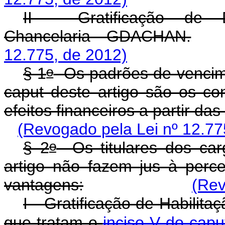
II - Gratificação de
Chancelaria - GDACHAN.
12.775, de 2012)
o
§ 1
Os padrões de vencime
caput deste artigo são os co
efeitos financeiros a partir da
(Revogado pela Lei nº 12.77
o
§ 2
Os titulares dos car
artigo não fazem jus à perce
vantagens:
(Rev
I - Gratificação de Habilit
que tratam o
inciso V do caput