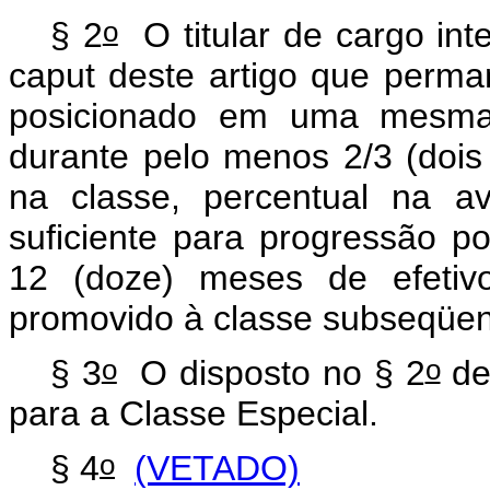
o
§ 2
O titular de cargo int
caput deste artigo que perma
posicionado em uma mesma 
durante pelo menos 2/3 (dois
na classe, percentual na a
suficiente para progressão po
12 (doze) meses de efetivo
promovido à classe subseqüen
o
o
§ 3
O disposto no § 2
de
para a Classe Especial.
o
§ 4
(VETADO)