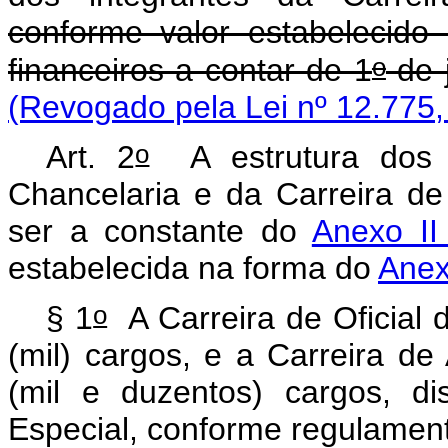
conforme valor estabelecid
o
financeiros a contar de 1
de 
(Revogado pela Lei nº 12.775,
o
Art. 2
A estrutura dos c
Chancelaria e da Carreira de
ser a constante do
Anexo II
estabelecida na forma do
Anexo
o
§ 1
A Carreira de Oficial 
(mil) cargos, e a Carreira de
(mil e duzentos) cargos, d
Especial, conforme regulamen