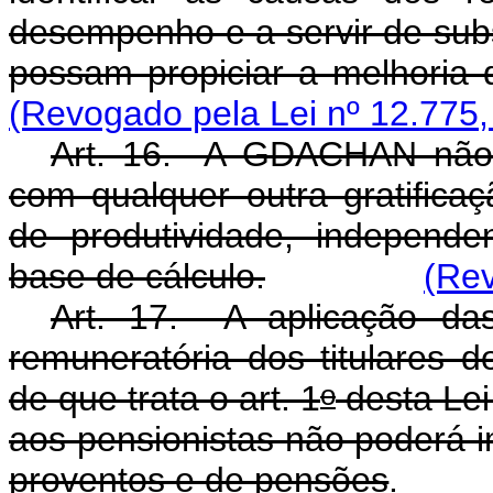
desempenho e a servir de sub
possam propiciar a melhoria
(Revogado pela Lei nº 12.775,
Art. 16. A GDACHAN não 
com qualquer outra gratific
de produtividade, independ
base de cálculo.
(Rev
Art. 17. A aplicação das 
remuneratória dos titulares d
o
de que trata o art. 1
desta Lei 
aos pensionistas não poderá 
proventos e de pensões