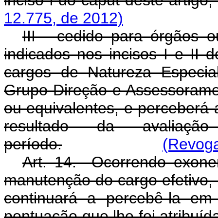
12.775, de 2012)
III - cedido para órgãos o
indicados nos incisos I e II 
cargos de Natureza Especia
Grupo-Direção e Assessoramen
ou equivalentes, e perceber
resultado da avaliaç
período.
(Revoga
Art. 14. Ocorrendo exon
manutenção do cargo efetivo,
continuará a percebê-la em
pontuação que lhe foi atribuí