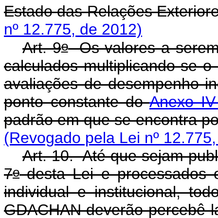
Estado das Relações Exteriore
nº 12.775, de 2012)
o
Art. 9
Os valores a serem
calculados multiplicando-se o
avaliações de desempenho indi
ponto constante do
Anexo IV
padrão em que se encontra pos
(Revogado pela Lei nº 12.775,
Art. 10. Até que sejam publ
o
7
desta Lei e processados o
individual e institucional, t
GDACHAN deverão percebê-la 