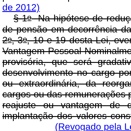
de 2012)
o
§ 1
Na hipótese de reduç
de pensão em decorrência da 
o
o
2
, 3
, 10 e 19 desta Lei, eve
Vantagem Pessoal Nominalment
provisória, que será gradat
desenvolvimento no cargo po
ou extraordinária, da reorg
cargos ou das remunerações p
reajuste ou vantagem de 
implantação dos valores con
(Revogado pela Le