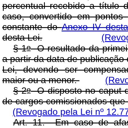
percentual recebido a títu
caso, convertido em pontos 
constante do
Anexo IV desta
desta Lei.
(Revog
o
§ 1
O resultado da primeir
a partir da data de publicação 
Lei, devendo ser compensad
maior ou a menor.
(Revo
o
§ 2
O disposto no caput de
de cargos comissionados qu
(Revogado pela Lei nº 12.7
Art. 11. Em caso de afas