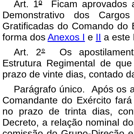
Art. 1
º
Ficam aprovados a 
Demonstrativo dos Carg
Gratificadas do Comando do E
forma dos
Anexos I
e
II
a este 
Art. 2
°
Os apostilamento
Estrutura Regimental de que 
prazo de vinte dias, contado d
Parágrafo único. Após os a
Comandante do Exército fará p
no prazo de trinta dias, co
Decreto, a relação nominal do
comissão do Grupo-Direção e