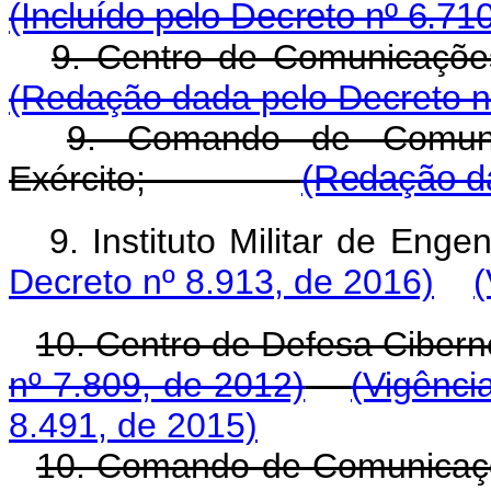
(Incluído pelo Decreto nº 6.71
9. Centro de Comunic
(Redação dada pelo Decreto n
9. Comando de Comuni
Exército;
(Redação da
9. Instituto Militar d
Decreto nº 8.913, de 2016)
(
10. Centro de Defesa 
nº 7.809, de 2012)
(Vigênci
8.491, de 2015)
10. Comando de Comunicaçõe