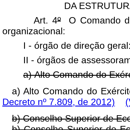
DA ESTRUTUR
Art. 4
º
O Comando do E
organizacional:
I - órgão de direção gera
II - órgãos de assessoram
a) Alto Comando do Exérc
a) Alto Comando d
Decreto nº 7.809, de 2012)
(
b) Conselho Superior de Ec
b) Conselho Superior