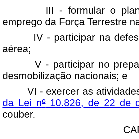
III - formular o pl
emprego da Força Terrestre na
IV - participar na defe
aérea;
V - participar no pre
desmobilização nacionais; e
VI - exercer as atividad
da Lei n
º
10.826, de 22 de 
couber.
CAP