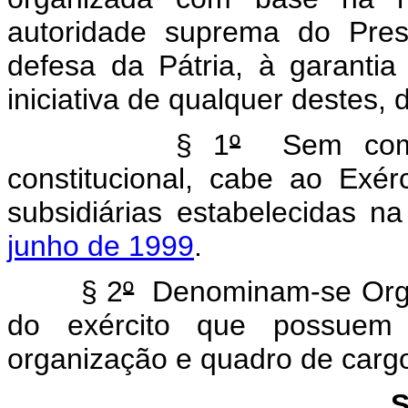
autoridade suprema do Pres
defesa da Pátria, à garantia
iniciativa de qualquer destes, 
§ 1
º
Sem compr
constitucional, cabe ao Exér
subsidiárias estabelecidas n
junho de 1999
.
§ 2
º
Denominam-se Organ
do exército que possuem 
organização e quadro de cargos
S