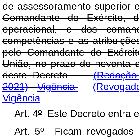
de assessoramento superior e 
Comandante do Exército, d
operacional, e dos coman
competências e as atribuiçõe
pelo Comandante do Exército
União, no prazo de noventa d
deste Decreto.
(Redação
2021)
Vigência
(Revogado
Vigência
Art. 4
º
Este Decreto entra e
Art. 5
º
Ficam revogados