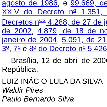
agosto de 1986
, e
99.669, d
XXIV do Decreto n
º
1.351,
os
Decretos n
4.288, de 27 de 
de 2002
,
4.879, de 18 de n
janeiro de 2004
,
5.091, de 2
3
º
,
7
º
e
8
º
do Decreto n
º
5.426,
Brasília, 12 de abril de 20
República.
LUIZ INÁCIO LULA DA SILVA
Waldir Pires
Paulo Bernardo Silva