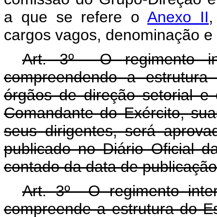
a que se refere o
Anexo II
,
cargos vagos, denominação e r
Art. 3º O regimento in
compreendendo a estrutura 
órgãos de direção setorial e 
Comandante do Exército, sua
seus dirigentes, será aprov
publicado no Diário Oficial 
contado da data de publicação
Art. 3º O regimento int
compreende a estrutura do Es